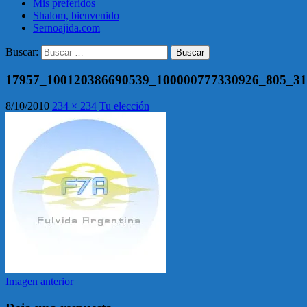
Mis preferidos
Shalom, bienvenido
Sernoajida.com
Buscar:
17957_100120386690539_100000777330926_805_31
8/10/2010
234 × 234
Tu elección
Imagen anterior