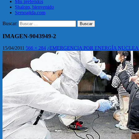
Mis preferidos
Shalom, bienvenido
Sernoajida.com
Buscar:
IMAGEN-9043949-2
15/04/2011
566 × 284
¿EMERGENCIA POR ENERGÍA NUCLEA