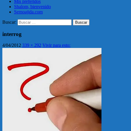
Mis preferidos
Shalom, bienvenido
Sernoajida.com
Buscar:
interrog
4/04/2012
339 × 292
Vivir para esto: