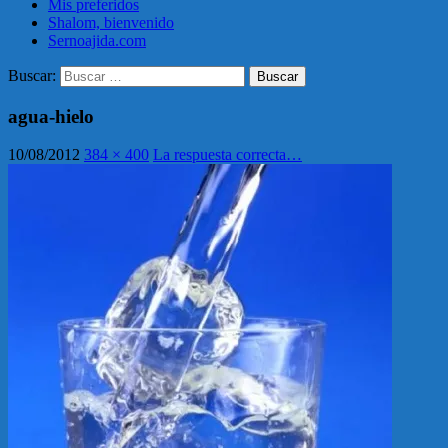
Mis preferidos
Shalom, bienvenido
Sernoajida.com
Buscar:
agua-hielo
10/08/2012
384 × 400
La respuesta correcta…