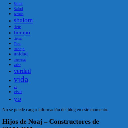
Salud
Salud
sentido
shalom
siete
tiempo
tierra
Tora
trabajo
unidad
universal
valor
verdad
vida
vil
vivir
yo
No se puede cargar información del blog en este momento.
Hijos de Noaj – Constructores de