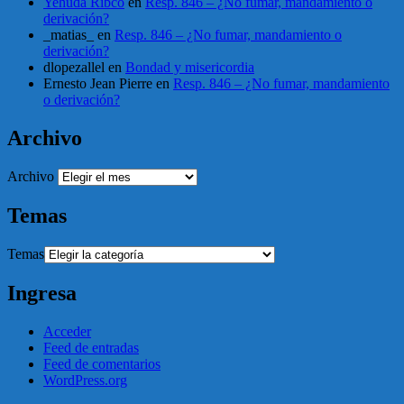
Yehuda Ribco
en
Resp. 846 – ¿No fumar, mandamiento o
derivación?
_matias_
en
Resp. 846 – ¿No fumar, mandamiento o
derivación?
dlopezallel
en
Bondad y misericordia
Ernesto Jean Pierre
en
Resp. 846 – ¿No fumar, mandamiento
o derivación?
Archivo
Archivo
Temas
Temas
Ingresa
Acceder
Feed de entradas
Feed de comentarios
WordPress.org