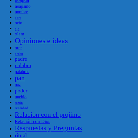
noajida
noajismo
nombre
obra
ocio
ojo
olam
Opiniones e ideas
orar
orden
padre
palabra
palabras
pan
paz
poder
pueblo
razón
realidad
Relacion con el projimo
Relación con Dios
Respuestas y Preguntas
ritual