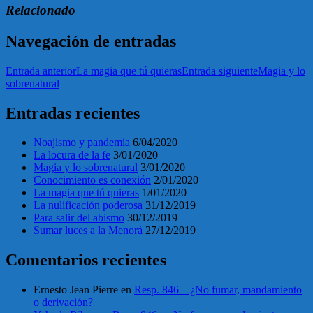
Relacionado
Navegación de entradas
Entrada anterior
La magia que tú quieras
Entrada siguiente
Magia y lo
sobrenatural
Entradas recientes
Noajismo y pandemia
6/04/2020
La locura de la fe
3/01/2020
Magia y lo sobrenatural
3/01/2020
Conocimiento es conexión
2/01/2020
La magia que tú quieras
1/01/2020
La nulificación poderosa
31/12/2019
Para salir del abismo
30/12/2019
Sumar luces a la Menorá
27/12/2019
Comentarios recientes
Ernesto Jean Pierre
en
Resp. 846 – ¿No fumar, mandamiento
o derivación?