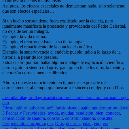
manifiestan hechos maravillosos.
Así pues, los efectos especiales no demuestran nada, sino solamente
que son efectos especiales…
Si un hecho sorprendente fuera explicado por la ciencia, pero
igualmente manifiesta la presencia y providencia del Padre Celestial,
no deja de ser un milagro.
Ejemplo, la vida misma.
Ejemplo, el retorno de Israel a su tierra hogar.
Ejemplo, el renacimiento de la conciencia noájica.
Ejemplo, la supervivencia el endeble pueblo judío a lo largo de la
historia, a pesar de los pesares.
Estos cuatro podrían hallar alguna inteligente explicación científica,
pero seguirían siendo milagros, para quien tiene los ojos, la mente y
el corazón correctamente calibrados.
Ahora, con este conocimiento en ti, puedes expresarte más
correctamente, al tiempo que buscar ser sincero contigo y con Dios.
mes
mila
milagro
milagros
misterio
moré
nacimiento
natural
norma
ocio
ojo
con
Dios
religión
ritual
sacerdote
Salud
sionismo
tanaj
tiempo
tierra
urim
vida
vi
3 Fechas y Festividades
,
ayuda
,
ayudar
,
bendición
,
bien
,
conocer
,
construcción de shalom
,
construir
,
construir shalom
,
consulta
,
Despertando al projimo
,
dia
,
Dios
,
doctrina
,
edad
,
ego
,
era
mesiánica
,
espiritual
,
espiritualidad
,
eterna
,
festividad
,
fiesta
,
gentil
,