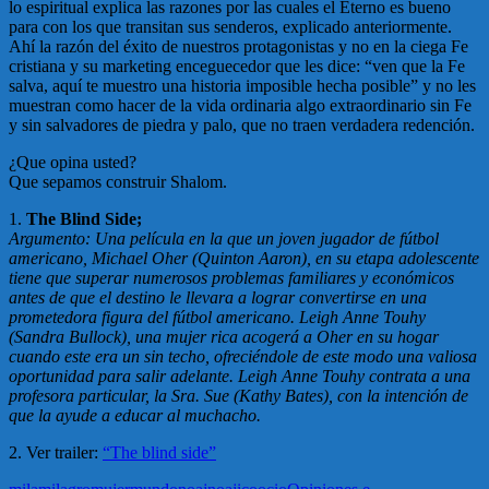
lo espiritual explica las razones por las cuales el Eterno es bueno
para con los que transitan sus senderos, explicado anteriormente.
Ahí la razón del éxito de nuestros protagonistas y no en la ciega Fe
cristiana y su marketing enceguecedor que les dice: “ven que la Fe
salva, aquí te muestro una historia imposible hecha posible” y no les
muestran como hacer de la vida ordinaria algo extraordinario sin Fe
y sin salvadores de piedra y palo, que no traen verdadera redención.
¿Que opina usted?
Que sepamos construir Shalom.
1.
The Blind Side;
Argumento: Una película en la que un joven jugador de fútbol
americano, Michael Oher (Quinton Aaron), en su etapa adolescente
tiene que superar numerosos problemas familiares y económicos
antes de que el destino le llevara a lograr convertirse en una
prometedora figura del fútbol americano. Leigh Anne Touhy
(Sandra Bullock), una mujer rica acogerá a Oher en su hogar
cuando este era un sin techo, ofreciéndole de este modo una valiosa
oportunidad para salir adelante. Leigh Anne Touhy contrata a una
profesora particular, la Sra. Sue (Kathy Bates), con la intención de
que la ayude a educar al muchacho.
2. Ver trailer:
“The blind side”