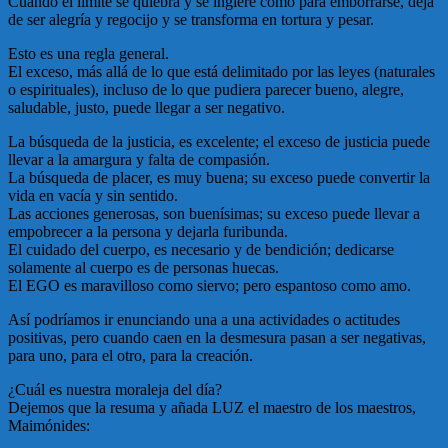
Cuando el límite se quiebra y se ingiere como para emborrarse, deja
de ser alegría y regocijo y se transforma en tortura y pesar.
Esto es una regla general.
El exceso, más allá de lo que está delimitado por las leyes (naturales
o espirituales), incluso de lo que pudiera parecer bueno, alegre,
saludable, justo, puede llegar a ser negativo.
La búsqueda de la justicia, es excelente; el exceso de justicia puede
llevar a la amargura y falta de compasión.
La búsqueda de placer, es muy buena; su exceso puede convertir la
vida en vacía y sin sentido.
Las acciones generosas, son buenísimas; su exceso puede llevar a
empobrecer a la persona y dejarla furibunda.
El cuidado del cuerpo, es necesario y de bendición; dedicarse
solamente al cuerpo es de personas huecas.
El EGO es maravilloso como siervo; pero espantoso como amo.
Así podríamos ir enunciando una a una actividades o actitudes
positivas, pero cuando caen en la desmesura pasan a ser negativas,
para uno, para el otro, para la creación.
¿Cuál es nuestra moraleja del día?
Dejemos que la resuma y añada LUZ el maestro de los maestros,
Maimónides: