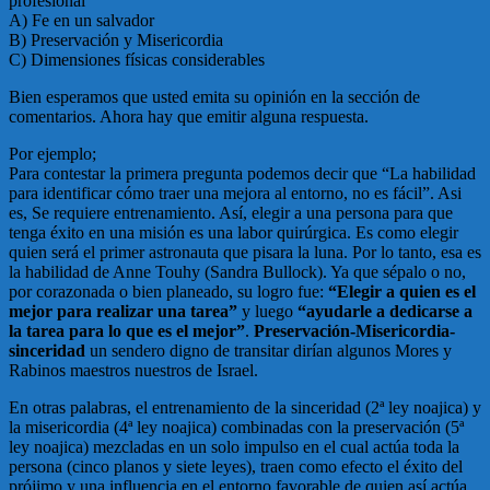
profesional
A) Fe en un salvador
B) Preservación y Misericordia
C) Dimensiones físicas considerables
Bien esperamos que usted emita su opinión en la sección de
comentarios. Ahora hay que emitir alguna respuesta.
Por ejemplo;
Para contestar la primera pregunta podemos decir que “La habilidad
para identificar cómo traer una mejora al entorno, no es fácil”. Asi
es, Se requiere entrenamiento. Así, elegir a una persona para que
tenga éxito en una misión es una labor quirúrgica. Es como elegir
quien será el primer astronauta que pisara la luna. Por lo tanto, esa es
la habilidad de Anne Touhy (Sandra Bullock). Ya que sépalo o no,
por corazonada o bien planeado, su logro fue:
“Elegir a quien es el
mejor para realizar una tarea”
y luego
“ayudarle a dedicarse a
la tarea para lo que es el mejor”
.
Preservación-Misericordia-
sinceridad
un sendero digno de transitar dirían algunos Mores y
Rabinos maestros nuestros de Israel.
En otras palabras, el entrenamiento de la sinceridad (2ª ley noajica) y
la misericordia (4ª ley noajica) combinadas con la preservación (5ª
ley noajica) mezcladas en un solo impulso en el cual actúa toda la
persona (cinco planos y siete leyes), traen como efecto el éxito del
prójimo y una influencia en el entorno favorable de quien así actúa.