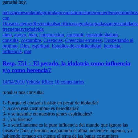
parashá hoy.
mensaje
mes
mila
milagro
milagros
mision
misionero
muerte
mujer
nombre
con
Dios
rescate
rezo
Rezos
ritual
sacrificios
sagrada
sagradas
sangre
santidad
s
frecuentes
verdad
vida
alma
,
apoyo
,
bien
,
construccion
,
construir
,
construir shalom
,
consulta
,
costumbre
,
Creencias
,
Creencias erroneas
,
Despertando al
projimo
,
Dios
,
espiritual
,
Estudios de espiritualidad
,
herencia
,
influencia
,
mal
Resp. 751 – El pecado, la idolatría como influencia
y/o como herencia?
14/04/2010
Yehuda Ribco
10 comentarios
ronal.ar nos consulta:
1- Porque el corazón insiste en pecar de idolatría?
2- a caso esta costumbre es hereditaria?
3- y se trasmite en nuestros genes espirituales?
4- , y/o físicos?
5- o sencillamente es la pura influencia del mundo que ignora las
cosas de Dios y termina acaparando el alma inocente e ingenua, ya
habiendo tomado en cuenta el tema de las banas costumbres