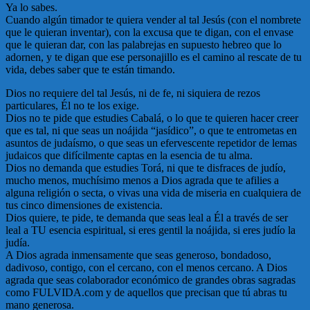
Ya lo sabes.
Cuando algún timador te quiera vender al tal Jesús (con el nombrete
que le quieran inventar), con la excusa que te digan, con el envase
que le quieran dar, con las palabrejas en supuesto hebreo que lo
adornen, y te digan que ese personajillo es el camino al rescate de tu
vida, debes saber que te están timando.
Dios no requiere del tal Jesús, ni de fe, ni siquiera de rezos
particulares, Él no te los exige.
Dios no te pide que estudies Cabalá, o lo que te quieren hacer creer
que es tal, ni que seas un noájida “jasídico”, o que te entrometas en
asuntos de judaísmo, o que seas un efervescente repetidor de lemas
judaicos que difícilmente captas en la esencia de tu alma.
Dios no demanda que estudies Torá, ni que te disfraces de judío,
mucho menos, muchísimo menos a Dios agrada que te afilies a
alguna religión o secta, o vivas una vida de miseria en cualquiera de
tus cinco dimensiones de existencia.
Dios quiere, te pide, te demanda que seas leal a Él a través de ser
leal a TU esencia espiritual, si eres gentil la noájida, si eres judío la
judía.
A Dios agrada inmensamente que seas generoso, bondadoso,
dadivoso, contigo, con el cercano, con el menos cercano. A Dios
agrada que seas colaborador económico de grandes obras sagradas
como FULVIDA.com y de aquellos que precisan que tú abras tu
mano generosa.