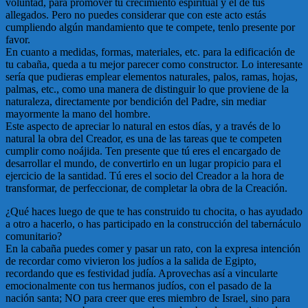
voluntad, para promover tu crecimiento espiritual y el de tus
allegados. Pero no puedes considerar que con este acto estás
cumpliendo algún mandamiento que te compete, tenlo presente por
favor.
En cuanto a medidas, formas, materiales, etc. para la edificación de
tu cabaña, queda a tu mejor parecer como constructor. Lo interesante
sería que pudieras emplear elementos naturales, palos, ramas, hojas,
palmas, etc., como una manera de distinguir lo que proviene de la
naturaleza, directamente por bendición del Padre, sin mediar
mayormente la mano del hombre.
Este aspecto de apreciar lo natural en estos días, y a través de lo
natural la obra del Creador, es una de las tareas que te competen
cumplir como noájida. Ten presente que tú eres el encargado de
desarrollar el mundo, de convertirlo en un lugar propicio para el
ejercicio de la santidad. Tú eres el socio del Creador a la hora de
transformar, de perfeccionar, de completar la obra de la Creación.
¿Qué haces luego de que te has construido tu chocita, o has ayudado
a otro a hacerlo, o has participado en la construcción del tabernáculo
comunitario?
En la cabaña puedes comer y pasar un rato, con la expresa intención
de recordar como vivieron los judíos a la salida de Egipto,
recordando que es festividad judía. Aprovechas así a vincularte
emocionalmente con tus hermanos judíos, con el pasado de la
nación santa; NO para creer que eres miembro de Israel, sino para