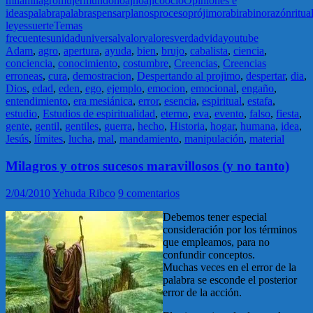
mila
milagro
mujer
mundo
noaj
noajico
ocio
Opiniones e
ideas
palabra
palabras
pensar
planos
proceso
prójimo
rabi
rabino
razón
ritua
leyes
suerte
Temas
frecuentes
unidad
universal
valor
valores
verdad
vida
youtube
Adam
,
agro
,
apertura
,
ayuda
,
bien
,
brujo
,
cabalista
,
ciencia
,
conciencia
,
conocimiento
,
costumbre
,
Creencias
,
Creencias
erroneas
,
cura
,
demostracion
,
Despertando al projimo
,
despertar
,
dia
,
Dios
,
edad
,
eden
,
ego
,
ejemplo
,
emocion
,
emocional
,
engaño
,
entendimiento
,
era mesiánica
,
error
,
esencia
,
espiritual
,
estafa
,
estudio
,
Estudios de espiritualidad
,
eterno
,
eva
,
evento
,
falso
,
fiesta
,
gente
,
gentil
,
gentiles
,
guerra
,
hecho
,
Historia
,
hogar
,
humana
,
idea
,
Jesús
,
límites
,
lucha
,
mal
,
mandamiento
,
manipulación
,
material
Milagros y otros sucesos maravillosos (y no tanto)
2/04/2010
Yehuda Ribco
9 comentarios
Debemos tener especial
consideración por los términos
que empleamos, para no
confundir conceptos.
Muchas veces en el error de la
palabra se esconde el posterior
error de la acción.