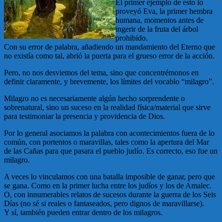
El primer ejemplo de esto lo
proveyó Eva, la primer hembra
humana, momentos antes de
ingerir de la fruta del árbol
prohibido.
Con su error de palabra, añadiendo un mandamiento del Eterno que
no existía como tal, abrió la puerta para el grueso error de la acción.
Pero, no nos desviemos del tema, sino que concentrémonos en
definir claramente, y brevemente, los límites del vocablo “milagro”.
Milagro no es necesariamente algún hecho sorprendente o
sobrenatural, sino un suceso en la realidad física/material que sirve
para testimoniar la presencia y providencia de Dios.
Por lo general asociamos la palabra con acontecimientos fuera de lo
común, con portentos o maravillas, tales como la apertura del Mar
de las Cañas para que pasara el pueblo judío. Es correcto, eso fue un
milagro.
A veces lo vinculamos con una batalla imposible de ganar, pero que
se gana. Como en la primer lucha entre los judíos y los de Amalec.
O, con innumerables relatos de sucesos durante la guerra de los Seis
Días (no sé si reales o fantaseados, pero dignos de maravillarse).
Y sí, también pueden entrar dentro de los milagros.