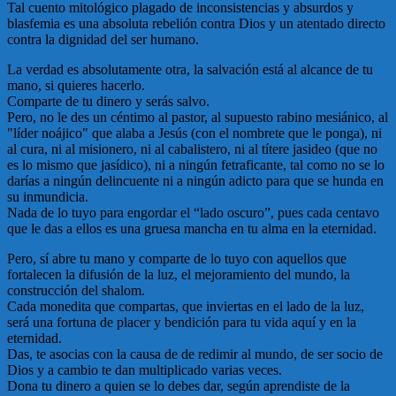
Tal cuento mitológico plagado de inconsistencias y absurdos y
blasfemia es una absoluta rebelión contra Dios y un atentado directo
contra la dignidad del ser humano.
La verdad es absolutamente otra, la salvación está al alcance de tu
mano, si quieres hacerlo.
Comparte de tu dinero y serás salvo.
Pero, no le des un céntimo al pastor, al supuesto rabino mesiánico, al
"líder noájico" que alaba a Jesús (con el nombrete que le ponga), ni
al cura, ni al misionero, ni al cabalistero, ni al títere jasideo (que no
es lo mismo que jasídico), ni a ningún fetraficante, tal como no se lo
darías a ningún delincuente ni a ningún adicto para que se hunda en
su inmundicia.
Nada de lo tuyo para engordar el “lado oscuro”, pues cada centavo
que le das a ellos es una gruesa mancha en tu alma en la eternidad.
Pero, sí abre tu mano y comparte de lo tuyo con aquellos que
fortalecen la difusión de la luz, el mejoramiento del mundo, la
construcción del shalom.
Cada monedita que compartas, que inviertas en el lado de la luz,
será una fortuna de placer y bendición para tu vida aquí y en la
eternidad.
Das, te asocias con la causa de de redimir al mundo, de ser socio de
Dios y a cambio te dan multiplicado varias veces.
Dona tu dinero a quien se lo debes dar, según aprendiste de la