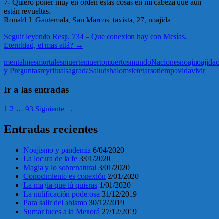
7- Quiero poner muy en orden estas cosas en mi cabeza que aun
están revueltas.
Ronald J. Gautemala, San Marcos, taxista, 27, noajida.
Seguir leyendo
Resp. 734 – Que conexion hay con Mesías,
Eternidad, el mas allá?
→
mental
mes
mortales
muerte
muerto
muertos
mundo
Naciones
noaj
noajida
o
y Preguntas
rey
ritual
sagrada
Salud
shalom
siete
tarso
tiempo
vida
vivir
Ir a las entradas
1
2
…
93
Siguiente →
Entradas recientes
Noajismo y pandemia
6/04/2020
La locura de la fe
3/01/2020
Magia y lo sobrenatural
3/01/2020
Conocimiento es conexión
2/01/2020
La magia que tú quieras
1/01/2020
La nulificación poderosa
31/12/2019
Para salir del abismo
30/12/2019
Sumar luces a la Menorá
27/12/2019