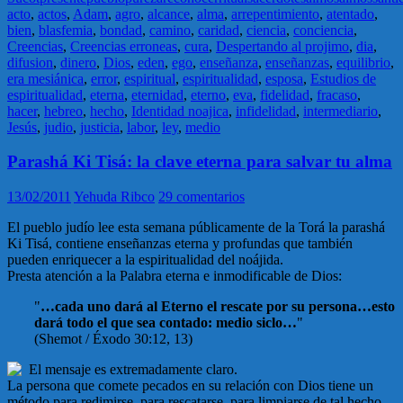
acto
,
actos
,
Adam
,
agro
,
alcance
,
alma
,
arrepentimiento
,
atentado
,
bien
,
blasfemia
,
bondad
,
camino
,
caridad
,
ciencia
,
conciencia
,
Creencias
,
Creencias erroneas
,
cura
,
Despertando al projimo
,
dia
,
difusion
,
dinero
,
Dios
,
eden
,
ego
,
enseñanza
,
enseñanzas
,
equilibrio
,
era mesiánica
,
error
,
espiritual
,
espiritualidad
,
esposa
,
Estudios de
espiritualidad
,
eterna
,
eternidad
,
eterno
,
eva
,
fidelidad
,
fracaso
,
hacer
,
hebreo
,
hecho
,
Identidad noajica
,
infidelidad
,
intermediario
,
Jesús
,
judio
,
justicia
,
labor
,
ley
,
medio
Parashá Ki Tisá: la clave eterna para salvar tu alma
13/02/2011
Yehuda Ribco
29 comentarios
El pueblo judío lee esta semana públicamente de la Torá la parashá
Ki Tisá, contiene enseñanzas eterna y profundas que también
pueden enriquecer a la espiritualidad del noájida.
Presta atención a la Palabra eterna e inmodificable de Dios:
"
…cada uno dará al Eterno el rescate por su persona…esto
dará todo el que sea contado: medio siclo…
"
(Shemot / Éxodo 30:12, 13)
El mensaje es extremadamente claro.
La persona que comete pecados en su relación con Dios tiene un
método para redimirse, para rescatarse, para limpiarse de tal hecho.