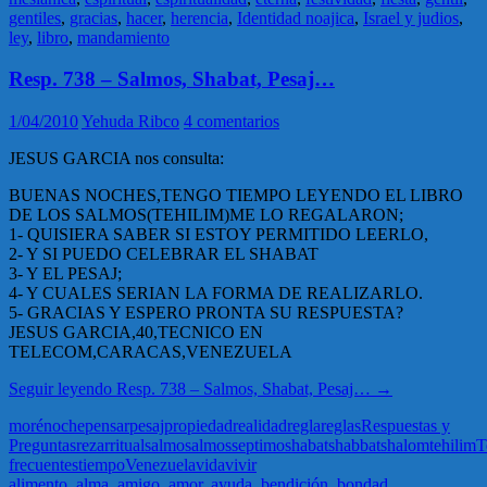
gentiles
,
gracias
,
hacer
,
herencia
,
Identidad noajica
,
Israel y judios
,
ley
,
libro
,
mandamiento
Resp. 738 – Salmos, Shabat, Pesaj…
1/04/2010
Yehuda Ribco
4 comentarios
JESUS GARCIA nos consulta:
BUENAS NOCHES,TENGO TIEMPO LEYENDO EL LIBRO
DE LOS SALMOS(TEHILIM)ME LO REGALARON;
1- QUISIERA SABER SI ESTOY PERMITIDO LEERLO,
2- Y SI PUEDO CELEBRAR EL SHABAT
3- Y EL PESAJ;
4- Y CUALES SERIAN LA FORMA DE REALIZARLO.
5- GRACIAS Y ESPERO PRONTA SU RESPUESTA?
JESUS GARCIA,40,TECNICO EN
TELECOM,CARACAS,VENEZUELA
Seguir leyendo
Resp. 738 – Salmos, Shabat, Pesaj…
→
moré
noche
pensar
pesaj
propiedad
realidad
regla
reglas
Respuestas y
Preguntas
rezar
ritual
salmo
salmos
septimo
shabat
shabbat
shalom
tehilim
T
frecuentes
tiempo
Venezuela
vida
vivir
alimento
,
alma
,
amigo
,
amor
,
ayuda
,
bendición
,
bondad
,