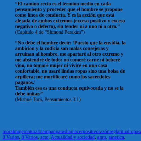
“El camino recto es el término medio en cada
pensamiento y proceder que el hombre se propone
como línea de conducta. Y es la acción que está
alejada de ambos extremos (exceso positivo y exceso
negativo o defecto), sin tender ni a uno ni a otro.”
(Capítulo 4 de “Shmoná Perakim”)
“No debe el hombre decir: ‘Puesto que la envidia, la
ambición y la codicia son malas consejeras y
arruinan al hombre, me apartaré al otro extremo y
me abstendré de todo: no comeré carne ni beberé
vino, no tomaré mujer ni viviré en una casa
confortable, no usaré lindas ropas sino una bolsa de
arpillera; me mortificaré como los sacerdotes
paganos.’
También esa es una conducta equivocada y no se la
debe imitar.”
(Mishné Torá, Pensamientos 3:1)
moral
mujer
natural
olam
pan
parasha
placer
positivo
razón
regla
ritual
ropa
s
8 Varios
,
8 Varios
,
acto
,
Actualidad y sociedad
,
agro
,
america
,