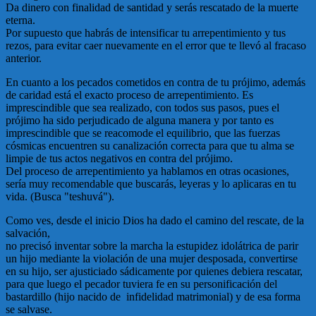
Da dinero con finalidad de santidad y serás rescatado de la muerte
eterna.
Por supuesto que habrás de intensificar tu arrepentimiento y tus
rezos, para evitar caer nuevamente en el error que te llevó al fracaso
anterior.
En cuanto a los pecados cometidos en contra de tu prójimo, además
de caridad está el exacto proceso de arrepentimiento. Es
imprescindible que sea realizado, con todos sus pasos, pues el
prójimo ha sido perjudicado de alguna manera y por tanto es
imprescindible que se reacomode el equilibrio, que las fuerzas
cósmicas encuentren su canalización correcta para que tu alma se
limpie de tus actos negativos en contra del prójimo.
Del proceso de arrepentimiento ya hablamos en otras ocasiones,
sería muy recomendable que buscarás, leyeras y lo aplicaras en tu
vida. (Busca "teshuvá").
Como ves, desde el inicio Dios ha dado el camino del rescate, de la
salvación,
no precisó inventar sobre la marcha la estupidez idolátrica de parir
un hijo mediante la violación de una mujer desposada, convertirse
en su hijo, ser ajusticiado sádicamente por quienes debiera rescatar,
para que luego el pecador tuviera fe en su personificación del
bastardillo (hijo nacido de infidelidad matrimonial) y de esa forma
se salvase.