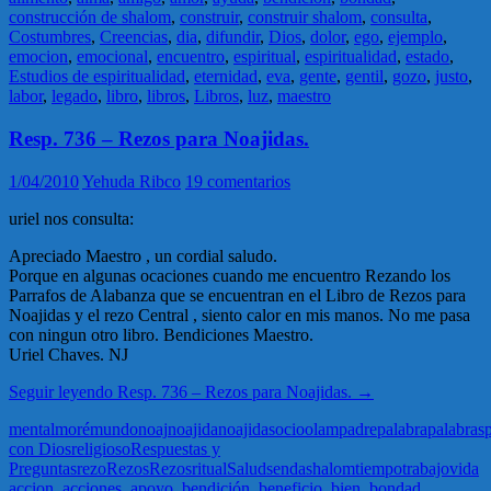
construcción de shalom
,
construir
,
construir shalom
,
consulta
,
Costumbres
,
Creencias
,
dia
,
difundir
,
Dios
,
dolor
,
ego
,
ejemplo
,
emocion
,
emocional
,
encuentro
,
espiritual
,
espiritualidad
,
estado
,
Estudios de espiritualidad
,
eternidad
,
eva
,
gente
,
gentil
,
gozo
,
justo
,
labor
,
legado
,
libro
,
libros
,
Libros
,
luz
,
maestro
Resp. 736 – Rezos para Noajidas.
1/04/2010
Yehuda Ribco
19 comentarios
uriel nos consulta:
Apreciado Maestro , un cordial saludo.
Porque en algunas ocaciones cuando me encuentro Rezando los
Parrafos de Alabanza que se encuentran en el Libro de Rezos para
Noajidas y el rezo Central , siento calor en mis manos. No me pasa
con ningun otro libro. Bendiciones Maestro.
Uriel Chaves. NJ
Seguir leyendo
Resp. 736 – Rezos para Noajidas.
→
mental
moré
mundo
noaj
noajida
noajidas
ocio
olam
padre
palabra
palabras
con Dios
religioso
Respuestas y
Preguntas
rezo
Rezos
Rezos
ritual
Salud
senda
shalom
tiempo
trabajo
vida
accion
,
acciones
,
apoyo
,
bendición
,
beneficio
,
bien
,
bondad
,