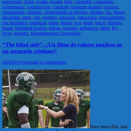
argumento
,
Artes
,
ayuda
,
ayudar
,
bien
,
comentar
,
comentario
,
comentarios
,
construccion
,
construir
,
construir shalom
,
corazon
,
cristianismo
,
cristiano
,
Despertando al projimo
,
destino
,
dia
,
dinero
,
disciplina
,
eden
,
ego
,
ejemplo
,
emocion
,
emocional
,
entrenamiento
,
era mesiánica
,
espiritual
,
etapa
,
eterno
,
eva
,
gente
,
hacer
,
Historia
,
hogar
,
Identidad noajica
,
iglesia
,
impulso
,
influencia
,
labor
,
ley
,
leyes
,
maestro
,
Mandamientos Universales
“The blind side”: ¿Un filme de valores noajicos en
un escenario cristiano?
4/04/2010
rquezada
4 comentarios
Hace unos días, una