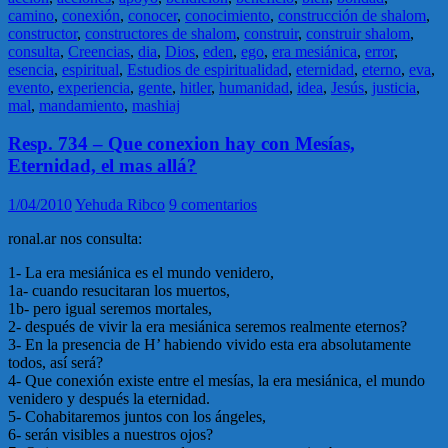
camino
,
conexión
,
conocer
,
conocimiento
,
construcción de shalom
,
constructor
,
constructores de shalom
,
construir
,
construir shalom
,
consulta
,
Creencias
,
dia
,
Dios
,
eden
,
ego
,
era mesiánica
,
error
,
esencia
,
espiritual
,
Estudios de espiritualidad
,
eternidad
,
eterno
,
eva
,
evento
,
experiencia
,
gente
,
hitler
,
humanidad
,
idea
,
Jesús
,
justicia
,
mal
,
mandamiento
,
mashiaj
Resp. 734 – Que conexion hay con Mesías,
Eternidad, el mas allá?
1/04/2010
Yehuda Ribco
9 comentarios
ronal.ar nos consulta:
1- La era mesiánica es el mundo venidero,
1a- cuando resucitaran los muertos,
1b- pero igual seremos mortales,
2- después de vivir la era mesiánica seremos realmente eternos?
3- En la presencia de H’ habiendo vivido esta era absolutamente
todos, así será?
4- Que conexión existe entre el mesías, la era mesiánica, el mundo
venidero y después la eternidad.
5- Cohabitaremos juntos con los ángeles,
6- serán visibles a nuestros ojos?