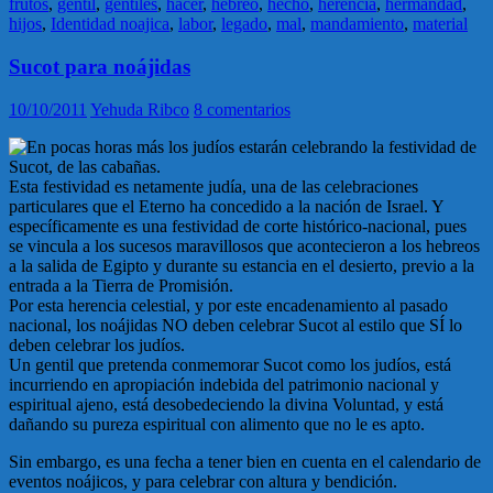
frutos
,
gentil
,
gentiles
,
hacer
,
hebreo
,
hecho
,
herencia
,
hermandad
,
hijos
,
Identidad noajica
,
labor
,
legado
,
mal
,
mandamiento
,
material
Sucot para noájidas
10/10/2011
Yehuda Ribco
8 comentarios
En pocas horas más los judíos estarán celebrando la festividad de
Sucot, de las cabañas.
Esta festividad es netamente judía, una de las celebraciones
particulares que el Eterno ha concedido a la nación de Israel. Y
específicamente es una festividad de corte histórico-nacional, pues
se vincula a los sucesos maravillosos que acontecieron a los hebreos
a la salida de Egipto y durante su estancia en el desierto, previo a la
entrada a la Tierra de Promisión.
Por esta herencia celestial, y por este encadenamiento al pasado
nacional, los noájidas NO deben celebrar Sucot al estilo que SÍ lo
deben celebrar los judíos.
Un gentil que pretenda conmemorar Sucot como los judíos, está
incurriendo en apropiación indebida del patrimonio nacional y
espiritual ajeno, está desobedeciendo la divina Voluntad, y está
dañando su pureza espiritual con alimento que no le es apto.
Sin embargo, es una fecha a tener bien en cuenta en el calendario de
eventos noájicos, y para celebrar con altura y bendición.