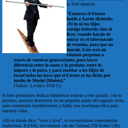
la Torá anuncia:
“
Entonces el Eterno
habló a Aarón diciendo:
-Ni tú ni tus hijos
contigo beberéis vino ni
licor, cuando hayáis de
entrar en el tabernáculo
de reunión, para que no
muráis. Esto será un
estatuto perpetuo a
través de vuestras generaciones, para hacer
diferencia entre lo santo y lo profano, entre lo
impuro y lo puro, y para enseñar a los Hijos de
Israel todas las leyes que el Eterno os ha dicho por
medio de Moshé [Moisés].”
(Vaikrá / Levítico 10:8-11)
Si bien podríamos dedicar bibliotecas enteras a este párrafo, con tu
permiso, quisiera detenerme en un pequeño punto del sagrado texto,
para comentarlo humildemente y hallar una enseñanza ética para
nuestras vidas.
Allí en donde dice: “vino y licor”, el excelentísimo comentarista
tradicional, RASHI, brevemente cita del Talmud (TB Kritut 13b):