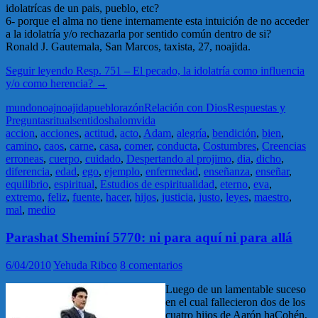
idolatrícas de un pais, pueblo, etc?
6- porque el alma no tiene internamente esta intuición de no acceder
a la idolatría y/o rechazarla por sentido común dentro de si?
Ronald J. Gautemala, San Marcos, taxista, 27, noajida.
Seguir leyendo
Resp. 751 – El pecado, la idolatría como influencia
y/o como herencia?
→
mundo
noaj
noajida
pueblo
razón
Relación con Dios
Respuestas y
Preguntas
ritual
sentido
shalom
vida
accion
,
acciones
,
actitud
,
acto
,
Adam
,
alegría
,
bendición
,
bien
,
camino
,
caos
,
carne
,
casa
,
comer
,
conducta
,
Costumbres
,
Creencias
erroneas
,
cuerpo
,
cuidado
,
Despertando al projimo
,
dia
,
dicho
,
diferencia
,
edad
,
ego
,
ejemplo
,
enfermedad
,
enseñanza
,
enseñar
,
equilibrio
,
espiritual
,
Estudios de espiritualidad
,
eterno
,
eva
,
extremo
,
feliz
,
fuente
,
hacer
,
hijos
,
justicia
,
justo
,
leyes
,
maestro
,
mal
,
medio
Parashat Sheminí 5770: ni para aquí ni para allá
6/04/2010
Yehuda Ribco
8 comentarios
Luego de un lamentable suceso
en el cual fallecieron dos de los
cuatro hijos de Aarón haCohén,