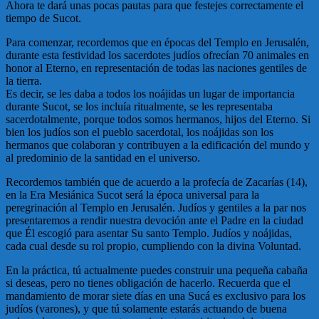
Ahora te dará unas pocas pautas para que festejes correctamente el
tiempo de Sucot.
Para comenzar, recordemos que en épocas del Templo en Jerusalén,
durante esta festividad los sacerdotes judíos ofrecían 70 animales en
honor al Eterno, en representación de todas las naciones gentiles de
la tierra.
Es decir, se les daba a todos los noájidas un lugar de importancia
durante Sucot, se los incluía ritualmente, se les representaba
sacerdotalmente, porque todos somos hermanos, hijos del Eterno. Si
bien los judíos son el pueblo sacerdotal, los noájidas son los
hermanos que colaboran y contribuyen a la edificación del mundo y
al predominio de la santidad en el universo.
Recordemos también que de acuerdo a la profecía de Zacarías (14),
en la Era Mesiánica Sucot será la época universal para la
peregrinación al Templo en Jerusalén. Judíos y gentiles a la par nos
presentaremos a rendir nuestra devoción ante el Padre en la ciudad
que Él escogió para asentar Su santo Templo. Judíos y noájidas,
cada cual desde su rol propio, cumpliendo con la divina Voluntad.
En la práctica, tú actualmente puedes construir una pequeña cabaña
si deseas, pero no tienes obligación de hacerlo. Recuerda que el
mandamiento de morar siete días en una Sucá es exclusivo para los
judíos (varones), y que tú solamente estarás actuando de buena