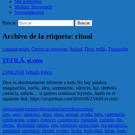
Mis preferidos
Shalom, bienvenido
Sernoajida.com
Buscar:
Archivo de la etiqueta: ritual
comunicación
,
Creencias erroneas
,
deidad
,
Dios
,
tefila
,
Transición
TEFILÁ, el rezo
23/08/2018
Yehuda Ribco
Dios es absolutamente diferente a todo.No hay palabra,
imaginación, sueño, idea, sentimiento, silencio, luz, símbolo,
creencia, anhelo… si quieres continuar leyendo, hazlo en el
siguiente link: https://yespiritual.com/2018/08/23/tefil-el-rezo/
neshama
plegaria
profetas
religión
rezo
Rezos
ritual
acto
,
agro
,
alimento
,
alma
,
amor
,
animal
,
ayuda
,
bien
,
calendario
,
celebracion
,
comer
,
conocer
,
constructor
,
construir
,
cumplir
,
dia
,
divina
,
divinidad
,
egipto
,
ego
,
emocion
,
emocional
,
era mesiánica
,
espiritual
,
eternidad
,
eterno
,
evento
,
fecha
,
festividad
,
fiesta
,
fruto
,