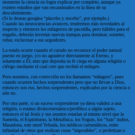
momento la ciencia no logra explicar por completo, aunque ya
existen estudios que van encaminados en la línea de su
descubrimiento.
(Si lo deseas googlea “placebo y nocebo”, por ejemplo.)
Cuando las neurociencias avancen, tendremos más novedades al
respecto y entonces los milagreros de pacotilla, pero hábiles para el
engaño, deberán inventar nuevas trampas para dominar, someter,
robar, esclavizar a sus seguidores.
La estafa ocurre cuando el curado no reconoce el poder natural
puesto en juego, y/o no agradece directamente al Eterno, y
solamente a Él; sino que deposita su fe ciega en alguna religión o
clérigo mediante el cual cree que recibió el
milagro
.
Pero nosotros, con corrección no los llamamos “milagros”, pues
cuando ocurren hechos sorprendentes pero que no llevan a Dios,
entonces son eso, hechos sorprendentes, explicados por la ciencia o
aún no.
Por otra parte, si un suceso sorprendente ya diera validez a una
religión, o estatus divino/mesiánico/profético a algún sujeto,
entonces el tal Jesús y sus asuntos estarían al mismo nivel que la
Santería, el Espiritismo, la Metafísica, los Yoguis, los “Sais” indios,
Maradona, este moré Yehuda, los médicos carismáticos, entre
infinidad de otros que realizan curas “imposibles”, o profetizan o