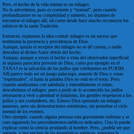
Pero, el hecho de la vida misma es un milagro.
No lo advertimos, pues es corriente y “normal”, pero cuando
profundizamos en su complejidad y misterio, no dejamos de
encontrar el milagro allí, tal como desde hace mucho reconocen los
místicos de la santa Tradición.
Entonces, repitamos la idea central: milagro es un suceso que
testimonia la presencia y providencia de Dios.
Aunque, quizás el receptor del milagro no se dé cuenta, o nadie
descubra al divino Autor detrás del hecho.
Aunque, aunque a veces el hecho a vista del observador superficial
ni siquiera pareciera provenir de Dios, como por ejemplo en el
TANAJ es la salvación de los judíos que celebramos en PURIM.
Allí parece todo ser un juego palaciego, ausente de Dios y cosas
“espirituales”, si hasta la palabra Dios no está en el texto. Pero,
cuando analizamos con sabiduría y entendimiento el relato,
descubrimos el milagro, pues a partir de lo acontecido los judíos
retornaron a vivir a plenitud el judaísmo, los gentiles respetaron a los
judíos y sus costumbres, etc. Estuvo Dios operando un milagro
inmenso, pero sin demostraciones estridentes, sin perturbar el ciclo
normal de los eventos.
Otro ejemplo, cuando alguna persona esta gravemente enferma y se
cura siguiendo los procedimientos médicos indicados. Uno lo puede
explicar como la ciencia ayudando al hombre. Pero, ¿podría ser que
además, o por encima de las terapéuticas médicas, estuviera la