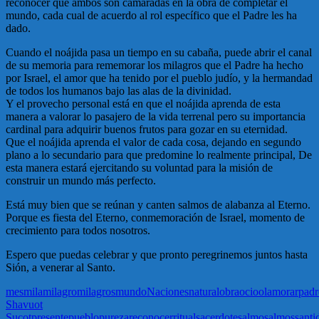
reconocer que ambos son camaradas en la obra de completar el
mundo, cada cual de acuerdo al rol específico que el Padre les ha
dado.
Cuando el noájida pasa un tiempo en su cabaña, puede abrir el canal
de su memoria para rememorar los milagros que el Padre ha hecho
por Israel, el amor que ha tenido por el pueblo judío, y la hermandad
de todos los humanos bajo las alas de la divinidad.
Y el provecho personal está en que el noájida aprenda de esta
manera a valorar lo pasajero de la vida terrenal pero su importancia
cardinal para adquirir buenos frutos para gozar en su eternidad.
Que el noájida aprenda el valor de cada cosa, dejando en segundo
plano a lo secundario para que predomine lo realmente principal, De
esta manera estará ejercitando su voluntad para la misión de
construir un mundo más perfecto.
Está muy bien que se reúnan y canten salmos de alabanza al Eterno.
Porque es fiesta del Eterno, conmemoración de Israel, momento de
crecimiento para todos nosotros.
Espero que puedas celebrar y que pronto peregrinemos juntos hasta
Sión, a venerar al Santo.
mes
mila
milagro
milagros
mundo
Naciones
natural
obra
ocio
olam
orar
padr
Shavuot
Sucot
presente
pueblo
pureza
reconocer
ritual
sacerdote
salmo
salmos
santi