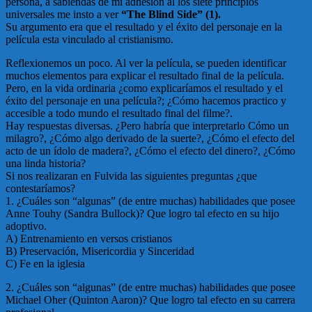
persona, a sabiendas de mi adhesión al los siete principios
universales me insto a ver
“The Blind Side” (1).
Su argumento era que el resultado y el éxito del personaje en la
película esta vinculado al cristianismo.
Reflexionemos un poco. Al ver la película, se pueden identificar
muchos elementos para explicar el resultado final de la película.
Pero, en la vida ordinaria ¿como explicaríamos el resultado y el
éxito del personaje en una película?; ¿Cómo hacemos practico y
accesible a todo mundo el resultado final del filme?.
Hay respuestas diversas. ¿Pero habría que interpretarlo Cómo un
milagro?, ¿Cómo algo derivado de la suerte?, ¿Cómo el efecto del
acto de un ídolo de madera?, ¿Cómo el efecto del dinero?, ¿Cómo
una linda historia?
Si nos realizaran en Fulvida las siguientes preguntas ¿que
contestaríamos?
1. ¿Cuáles son “algunas” (de entre muchas) habilidades que posee
Anne Touhy (Sandra Bullock)? Que logro tal efecto en su hijo
adoptivo.
A) Entrenamiento en versos cristianos
B) Preservación, Misericordia y Sinceridad
C) Fe en la iglesia
2. ¿Cuáles son “algunas” (de entre muchas) habilidades que posee
Michael Oher (Quinton Aaron)? Que logro tal efecto en su carrera