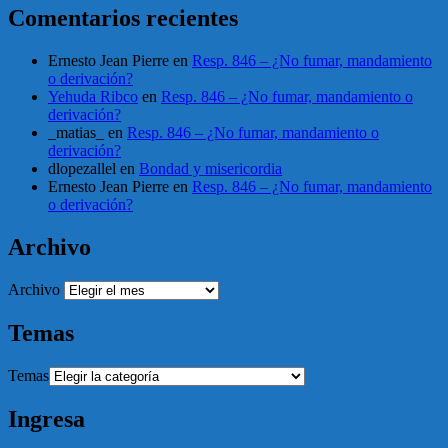
Comentarios recientes
Ernesto Jean Pierre
en
Resp. 846 – ¿No fumar, mandamiento
o derivación?
Yehuda Ribco
en
Resp. 846 – ¿No fumar, mandamiento o
derivación?
_matias_
en
Resp. 846 – ¿No fumar, mandamiento o
derivación?
dlopezallel
en
Bondad y misericordia
Ernesto Jean Pierre
en
Resp. 846 – ¿No fumar, mandamiento
o derivación?
Archivo
Archivo
Temas
Temas
Ingresa