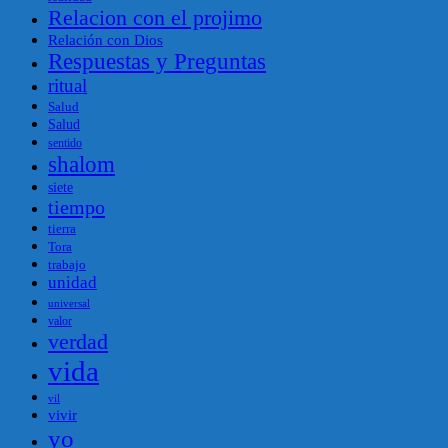
Relacion con el projimo
Relación con Dios
Respuestas y Preguntas
ritual
Salud
Salud
sentido
shalom
siete
tiempo
tierra
Tora
trabajo
unidad
universal
valor
verdad
vida
vil
vivir
yo