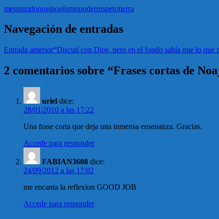
mes
mundo
noaj
noajismo
poder
respeto
tierra
Navegación de entradas
Entrada anterior
“Discutí con Dios, pero en el fondo sabía que lo que 
2 comentarios sobre “Frases cortas de No
uriel
dice:
28/01/2010 a las 17:22
Una frase corta que deja una inmensa ensenanza. Gracias.
Accede para responder
FABIAN3608
dice:
24/09/2012 a las 17:02
me encanta la reflexion GOOD JOB
Accede para responder