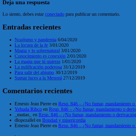
Deja una respuesta
Lo siento, debes estar
conectado
para publicar un comentario.
Entradas recientes
Noajismo y pandemia
6/04/2020
La locura de la fe
3/01/2020
Magia y lo sobrenatural
3/01/2020
Conocimiento es conexión
2/01/2020
La magia que tú quieras
1/01/2020
La nulificación poderosa
31/12/2019
Para salir del abismo
30/12/2019
Sumar luces a la Menorá
27/12/2019
Comentarios recientes
Ernesto Jean Pierre
en
Resp. 846 – ¿No fumar, mandamiento o 
Yehuda Ribco
en
Resp. 846 – ¿No fumar, mandamiento o deri
_matias_
en
Resp. 846 – ¿No fumar, mandamiento o derivació
dlopezallel
en
Bondad y misericordia
Ernesto Jean Pierre
en
Resp. 846 – ¿No fumar, mandamiento o 