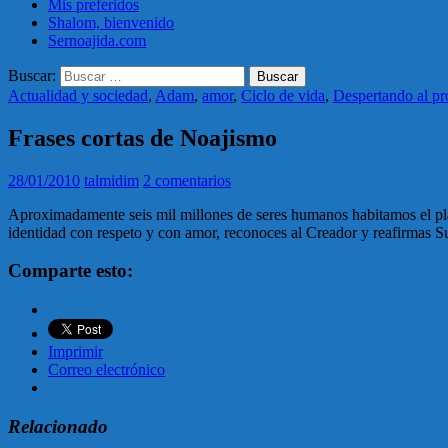
Mis preferidos
Shalom, bienvenido
Sernoajida.com
Buscar:
Actualidad y sociedad
,
Adam
,
amor
,
Ciclo de vida
,
Despertando al pr
Frases cortas de Noajismo
28/01/2010
talmidim
2 comentarios
Aproximadamente seis mil millones de seres humanos habitamos el plan
identidad con respeto y con amor, reconoces al Creador y reafirmas
Comparte esto:
Imprimir
Correo electrónico
Relacionado