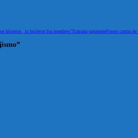
me hicieron , lo hicieron los hombres”
Entrada siguiente
Frases cortas d
ajismo”