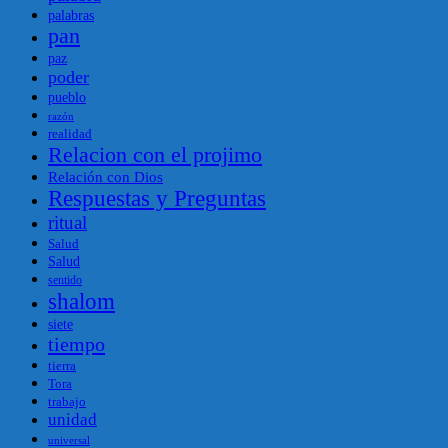
palabras
pan
paz
poder
pueblo
razón
realidad
Relacion con el projimo
Relación con Dios
Respuestas y Preguntas
ritual
Salud
Salud
sentido
shalom
siete
tiempo
tierra
Tora
trabajo
unidad
universal