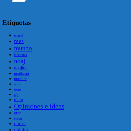
Etiquetas
mental
mes
mundo
Naciones
noaj
noajida
noajismo
nombre
obra
ocio
ojo
olam
Opiniones e ideas
orar
orden
padre
palabra