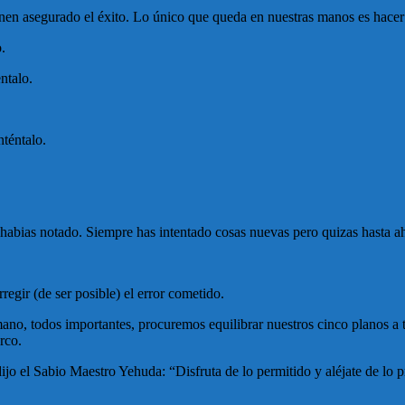
nen asegurado el éxito. Lo único que queda en nuestras manos es hacer l
.
ntalo.
téntalo.
abias notado. Siempre has intentado cosas nuevas pero quizas hasta aho
regir (de ser posible) el error cometido.
o, todos importantes, procuremos equilibrar nuestros cinco planos a t
rco.
jo el Sabio Maestro Yehuda: “Disfruta de lo permitido y aléjate de lo 