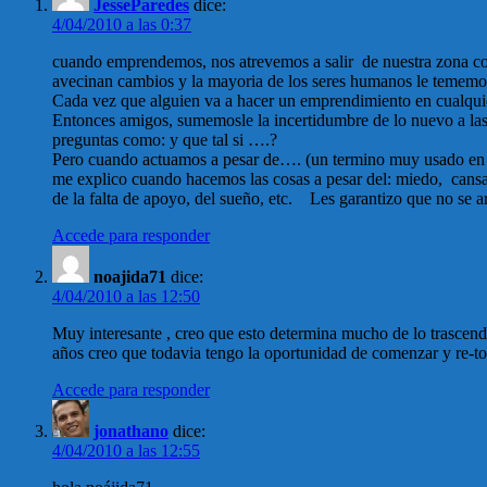
JesseParedes
dice:
4/04/2010 a las 0:37
cuando emprendemos, nos atrevemos a salir de nuestra zona com
avecinan cambios y la mayoria de los seres humanos le tememos
Cada vez que alguien va a hacer un emprendimiento en cualquiera
Entonces amigos, sumemosle la incertidumbre de lo nuevo a las
preguntas como: y que tal si ….?
Pero cuando actuamos a pesar de…. (un termino muy usado en 
me explico cuando hacemos las cosas a pesar del: miedo, cansanc
de la falta de apoyo, del sueño, etc. Les garantizo que no se a
Accede para responder
noajida71
dice:
4/04/2010 a las 12:50
Muy interesante , creo que esto determina mucho de lo trascend
años creo que todavia tengo la oportunidad de comenzar y re-to
Accede para responder
jonathano
dice:
4/04/2010 a las 12:55