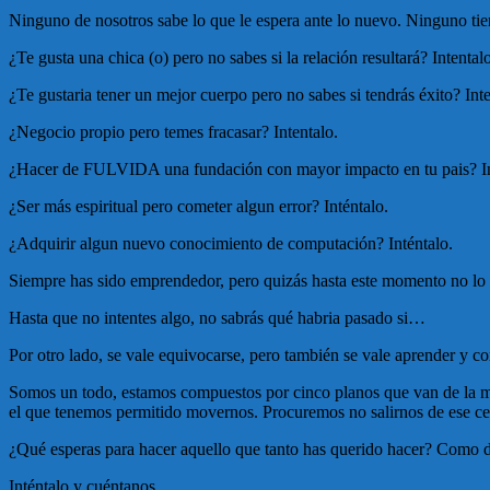
Ninguno de nosotros sabe lo que le espera ante lo nuevo. Ninguno tie
¿Te gusta una chica (o) pero no sabes si la relación resultará? Intentalo
¿Te gustaria tener un mejor cuerpo pero no sabes si tendrás éxito? Inte
¿Negocio propio pero temes fracasar? Intentalo.
¿Hacer de FULVIDA una fundación con mayor impacto en tu pais? In
¿Ser más espiritual pero cometer algun error? Inténtalo.
¿Adquirir algun nuevo conocimiento de computación? Inténtalo.
Siempre has sido emprendedor, pero quizás hasta este momento no lo h
Hasta que no intentes algo, no sabrás qué habria pasado si…
Por otro lado, se vale equivocarse, pero también se vale aprender y cor
Somos un todo, estamos compuestos por cinco planos que van de la man
el que tenemos permitido movernos. Procuremos no salirnos de ese ce
¿Qué esperas para hacer aquello que tanto has querido hacer? Como di
Inténtalo y cuéntanos.