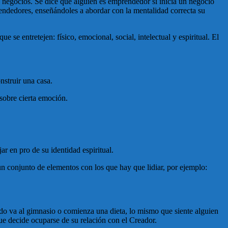
egocios. Se dice que alguien es emprendedor si inicia un negocio
rendedores, enseñándoles a abordar con la mentalidad correcta su
se entretejen: físico, emocional, social, intelectual y espiritual. El
nstruir una casa.
sobre cierta emoción.
r en pro de su identidad espiritual.
 conjunto de elementos con los que hay que lidiar, por ejemplo:
ndo va al gimnasio o comienza una dieta, lo mismo que siente alguien
ue decide ocuparse de su relación con el Creador.