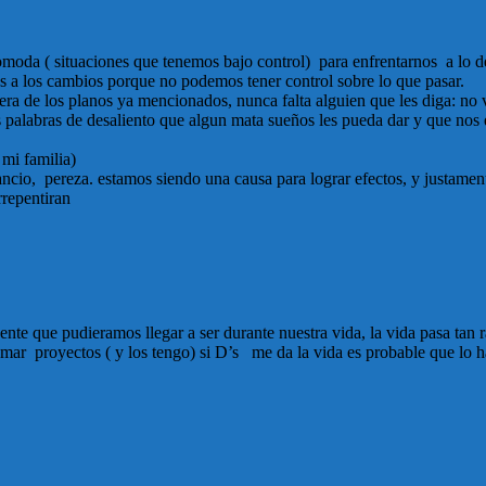
oda ( situaciones que tenemos bajo control) para enfrentarnos a lo d
 a los cambios porque no podemos tener control sobre lo que pasar.
 de los planos ya mencionados, nunca falta alguien que les diga: no va 
 palabras de desaliento que algun mata sueños les pueda dar y que nos
mi familia)
io, pereza. estamos siendo una causa para lograr efectos, y justamente
rrepentiran
ente que pudieramos llegar a ser durante nuestra vida, la vida pasa ta
mar proyectos ( y los tengo) si D’s me da la vida es probable que lo h