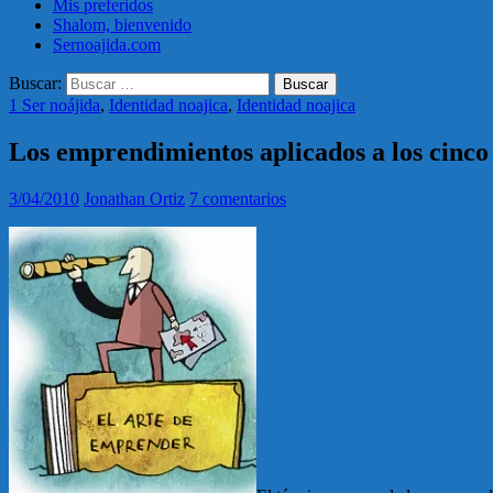
Mis preferidos
Shalom, bienvenido
Sernoajida.com
Buscar:
1 Ser noájida
,
Identidad noajica
,
Identidad noajica
Los emprendimientos aplicados a los cinco 
3/04/2010
Jonathan Ortiz
7 comentarios