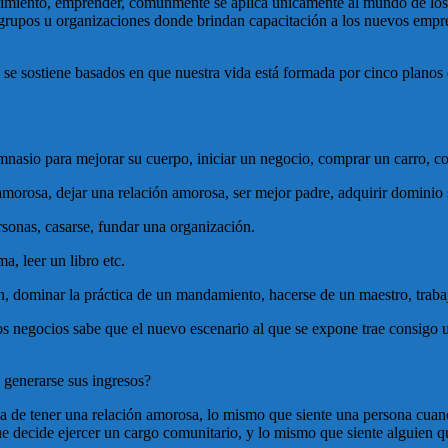
miento, emprender, comunmente se aplica únicamente al mundo de los n
er grupos u organizaciones donde brindan capacitación a los nuevos emp
 sostiene basados en que nuestra vida está formada por cinco planos que 
mnasio para mejorar su cuerpo, iniciar un negocio, comprar un carro, co
morosa, dejar una relación amorosa, ser mejor padre, adquirir dominio 
sonas, casarse, fundar una organización.
a, leer un libro etc.
n, dominar la práctica de un mandamiento, hacerse de un maestro, trabaja
 negocios sabe que el nuevo escenario al que se expone trae consigo un
 generarse sus ingresos?
iva de tener una relación amorosa, lo mismo que siente una persona cua
que decide ejercer un cargo comunitario, y lo mismo que siente alguien q