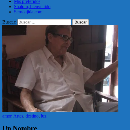
Mis preferidos
Shalom, bienvenido
Sernoajida.com
Buscar:
amor
,
Artes
,
destino
,
luz
Un Nombre