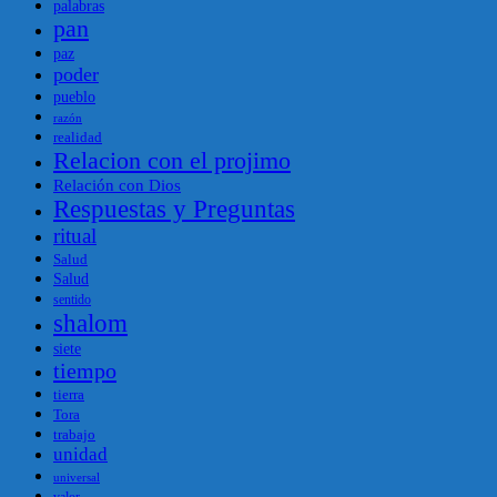
palabras
pan
paz
poder
pueblo
razón
realidad
Relacion con el projimo
Relación con Dios
Respuestas y Preguntas
ritual
Salud
Salud
sentido
shalom
siete
tiempo
tierra
Tora
trabajo
unidad
universal