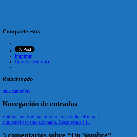
Comparte esto:
Imprimir
Correo electrónico
Relacionado
musica
nombre
Navegación de entradas
Entrada anterior
Cuando uno cruza la línea
Entrada
siguiente
Fascismo solapado. Respuesta a J.L.
5 comentarios sobre “Un Nombre”