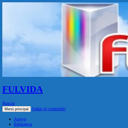
FULVIDA
Buscar
Saltar al contenido
Menú principal
Apoyo
Biblioteca