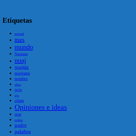
Etiquetas
mental
mes
mundo
Naciones
noaj
noajida
noajismo
nombre
obra
ocio
ojo
olam
Opiniones e ideas
orar
orden
padre
palabra