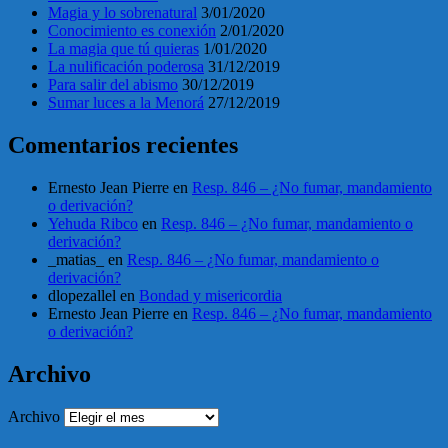
Magia y lo sobrenatural
3/01/2020
Conocimiento es conexión
2/01/2020
La magia que tú quieras
1/01/2020
La nulificación poderosa
31/12/2019
Para salir del abismo
30/12/2019
Sumar luces a la Menorá
27/12/2019
Comentarios recientes
Ernesto Jean Pierre
en
Resp. 846 – ¿No fumar, mandamiento
o derivación?
Yehuda Ribco
en
Resp. 846 – ¿No fumar, mandamiento o
derivación?
_matias_
en
Resp. 846 – ¿No fumar, mandamiento o
derivación?
dlopezallel
en
Bondad y misericordia
Ernesto Jean Pierre
en
Resp. 846 – ¿No fumar, mandamiento
o derivación?
Archivo
Archivo