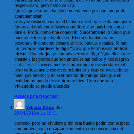
respeto claro, pero hablo con El.
Quizás por eso mucha gente no entiende por que uno pudo
aparentar estar
solo y no estarlo para mi el hablar con El no es solo para pedir
favores ni repitiendo frases como loro sino mas bien como
dice el Profe, como una conexión. Sinceramente lo único que
puedo decir es que habloncon El como hablar con una
persona y le comento cosas que veo, buenas o malas. Si hay
un hermoso atardecer le digo “wow que hermosa naturaleza
hiciste” Cuando juego con mis perros le digo “Que dicha que
creaste a los perros que son animales tan bellos y nos alegran
el día” y así sucesivamente. Como digo, no se si estare mal
pero curiosamente ese reconocimiento y esas conversaciones
traen paz interior y un sentimiento de tranquilidad que en
realidad no puedo describir muy bien. Creo que solo
viviendolo se puede entender
Accede para responder
Yehuda Ribco
dice:
26/04/2012 a las 19:11
correcto, pero no olvidare q tbn esta bueno pedir, con respeto,
con moderacion, con agradecimiento, con consciencia del
lugar de uno y el de Dios.