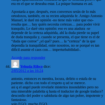
era en el que se deseaba estar. La psique humana es así.
Apostaría a que, después, esos conversos serán de lo más
ortodoxos, también, en su recien adquirida fe. Amigo Antonio
Manuel, le daré mi opinión -no tiene más valor que eso-
resulta que… hay quién necesita certezas… para poder vivir
tranquilo, Le daré otra opinión: eso es una atadura -se
depende de la certeza adquirida, ahí la duda pierde su papel
de duda tranquila y, cuando se presenta, el que tiene es el de
“duda que corroe” ¿el qué? pues… la “certeza” de la que
dependía la tranquilidad, entre nosotros, no se porqué es tan
dificil asumir el caos con… imperturbabilidad-.
Accede para responder
Yehuda Ribco
dice:
2/05/2012 a las 16:24
antonio, entonces es mentira, locura, delirio o estafa de su
pariente. dicho con todo el respeto q ud se merece.
asi q el angel puede revelarle misterios insondables pero no
una miserable palabrita q hasta el traductor de google traduce?
desconfio del poder o sabiduria de algo tan pobre, impotente y
fantasioso.
solo EGO, mucho EGO.