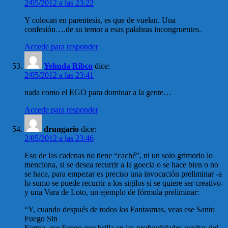
2/05/2012 a las 23:22
Y colocan en parentesis, es que de vuelan. Una
confesión….de su temor a esas palabras incongruentes.
Accede para responder
Yehuda Ribco
dice:
2/05/2012 a las 23:41
nada como el EGO para dominar a la gente…
Accede para responder
drungario
dice:
2/05/2012 a las 23:46
Eso de las cadenas no tiene “caché”, ni un solo grimorio lo
menciona, si se desea recurrir a la goecia o se hace bien o no
se hace, para empezar es preciso una invocación preliminar -a
lo sumo se puede recurrir a los sigilos si se quiere ser creativo-
y una Vara de Loto, un ejemplo de fórmula preliminar:
“Y, cuando después de todos los Fantasmas, veas ese Santo
Fuego Sin
Forma, ese Fuego que brilla en las profundidades ocultas del