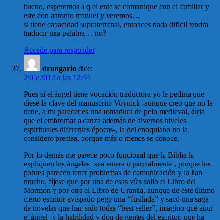
bueno, esperemos a q el ente se comunique con el familiar y
este con antonio manuel y veremos…
si tiene capacidad supraterrenal, entonces nada dificil tendra
traducir una palabra… no?
Accede para responder
drungario
dice:
2/05/2012 a las 12:44
Pues si el ángel tiene vocación traductora yo le pediría que
diese la clave del manuscrito Voynich -aunque creo que no la
tiene, a mi parecer es una tomadura de pelo medieval, diría
que el embromar alcanza además de diversos niveles
espirituales diferentes épocas-, la del enoquiano no la
considero precisa, porque más o menos se conoce.
Por lo demás me parece poco funcional que la Biblia la
expliquen los ángeles -sea entera o parcialmente-, porque los
pobres parecen tener problemas de comunicación y la lian
mucho, fíjese que por una de esas vías salio el Libro del
Mormon y por otra el Libro de Urantia, aunque de este último
cierto escritor avispado pego una “fusilada” y sacó una saga
de novelas que han sido todas “best seller”, imagino que aquí
el ángel -y la habilidad y don de gentes del escritor, que ha