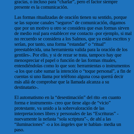
gracias, o incluso para “charlar”, pero el factor siempre
presente es la comunicación.
Las formas ritualizadas de oración tienen su sentido, porque
se las supone canales “seguros” de comunicación, digamos
que por un motivo u otro se considera que esas formas sirven
de medio real para establecer ese contacto -por ejemplo, si mal
no recuerdo se considera a los Salmos, que ya están escritos y
serían, por tanto, una forma “estandar” o “ritual”
preestablecida, una herramienta valida para la oración de los
gentiles-. Por ello, y si de rezar se trata, tampoco hay que
menospreciar el papel o función de las formas rituales,
entendiéndolas como lo que son: herramientas o instrumentos
-a los que cabe sumar la intención o “toque personal”, a fin de
cuentas si uno llama por teléfono alguna cosa querrá decir
más allá de comprobar que la llamada alcanza a su
destinatario-.
El automatismo en la “desestimación” del rito -en cuanto
forma e instrumento- creo que tiene algo de “vicio”
protestante, va unido a la sobrevaloración de las
interpretaciones libres y personales de las “Escrituras” -
nuevamente la nefasta “sola scriptura”-, de ahí a las
“iluminaciones” -o a los ángeles que te hablan- media un
paso.