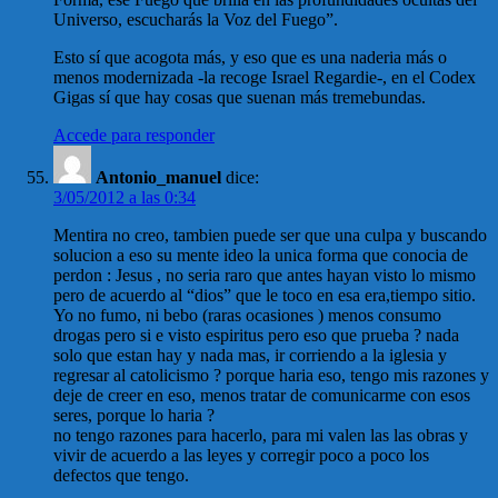
Universo, escucharás la Voz del Fuego”.
Esto sí que acogota más, y eso que es una naderia más o
menos modernizada -la recoge Israel Regardie-, en el Codex
Gigas sí que hay cosas que suenan más tremebundas.
Accede para responder
Antonio_manuel
dice:
3/05/2012 a las 0:34
Mentira no creo, tambien puede ser que una culpa y buscando
solucion a eso su mente ideo la unica forma que conocia de
perdon : Jesus , no seria raro que antes hayan visto lo mismo
pero de acuerdo al “dios” que le toco en esa era,tiempo sitio.
Yo no fumo, ni bebo (raras ocasiones ) menos consumo
drogas pero si e visto espiritus pero eso que prueba ? nada
solo que estan hay y nada mas, ir corriendo a la iglesia y
regresar al catolicismo ? porque haria eso, tengo mis razones y
deje de creer en eso, menos tratar de comunicarme con esos
seres, porque lo haria ?
no tengo razones para hacerlo, para mi valen las las obras y
vivir de acuerdo a las leyes y corregir poco a poco los
defectos que tengo.