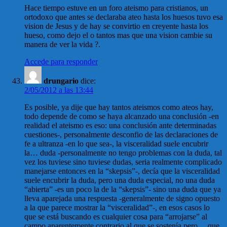
Hace tiempo estuve en un foro ateismo para cristianos, un
ortodoxo que antes se declaraba ateo hasta los huesos tuvo esa
vision de Jesus y de hay se convirtio en creyente hasta los
hueso, como dejo el o tantos mas que una vision cambie su
manera de ver la vida ?.
Accede para responder
drungario
dice:
2/05/2012 a las 13:44
Es posible, ya dije que hay tantos ateismos como ateos hay,
todo depende de como se haya alcanzado una conclusión -en
realidad el ateismo es eso: una conclusión ante determinadas
cuestiones-, personalmente desconfio de las declaraciones de
fe a ultranza -en lo que sea-, la visceralidad suele encubrir
la… duda -personalmente no tengo problemas con la duda, tal
vez los tuviese sino tuviese dudas, seria realmente complicado
manejarse entonces en la “skepsis”-, decía que la visceralidad
suele encubrir la duda, pero una duda especial, no una duda
“abierta” -es un poco la de la “skepsis”- sino una duda que ya
lleva aparejada una respuesta -generalmente de signo opuesto
a la que parece mostrar la “visceralidad”-, en esos casos lo
que se está buscando es cualquier cosa para “arrojarse” al
campo aparentemente contrario al que se sostenía pero… que