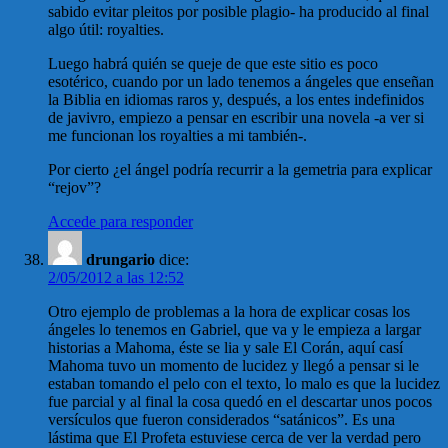
sabido evitar pleitos por posible plagio- ha producido al final
algo útil: royalties.
Luego habrá quién se queje de que este sitio es poco
esotérico, cuando por un lado tenemos a ángeles que enseñan
la Biblia en idiomas raros y, después, a los entes indefinidos
de javivro, empiezo a pensar en escribir una novela -a ver si
me funcionan los royalties a mi también-.
Por cierto ¿el ángel podría recurrir a la gemetria para explicar
“rejov”?
Accede para responder
drungario
dice:
2/05/2012 a las 12:52
Otro ejemplo de problemas a la hora de explicar cosas los
ángeles lo tenemos en Gabriel, que va y le empieza a largar
historias a Mahoma, éste se lia y sale El Corán, aquí casí
Mahoma tuvo un momento de lucidez y llegó a pensar si le
estaban tomando el pelo con el texto, lo malo es que la lucidez
fue parcial y al final la cosa quedó en el descartar unos pocos
versículos que fueron considerados “satánicos”. Es una
lástima que El Profeta estuviese cerca de ver la verdad pero