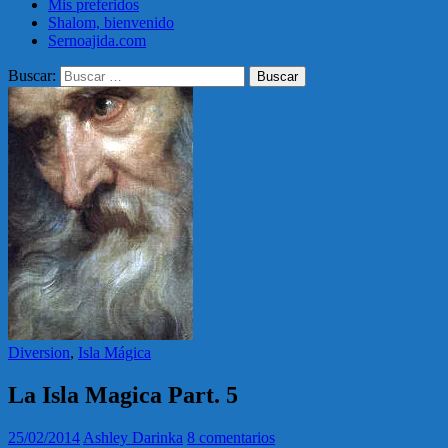
Mis preferidos
Shalom, bienvenido
Sernoajida.com
Buscar:
Diversion
,
Isla Mágica
La Isla Magica Part. 5
25/02/2014
Ashley Darinka
8 comentarios