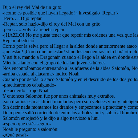
Dijo el rey del Mal de un grito:
-¡como es posible que hayan llegado! ¡ investígalo Reptar!-.
-Pero… -Dijo reptar
-Reptar, solo hazlo-dijo el rey del Mal con un grito
-pero …..-volvió a repetir reptar
-¡HAZLO! No me gusta tener que repetir mis ordenes una vez que las 
Reptar obedeció
Corrió por la selva pero al llegar a la aldea donde anteriormente atac
-¡no están! ¡Como que no están! si no los encuentras tu lo hará otro d
Y así fue, mando a Dragonair, cuando el llego a la aldea en donde esta
Mientras tanto con el grupo de los tan jóvenes héroes:
Nos encontrábamos entrenando a las afueras de la aldea Salomón, No
-arriba espada al atacarme- indico Noah
Cuando por detrás lo ataco Salomón y en el descuido de los dos yo l
-practicaremos cabalgando-
-de acuerdo – dijo Noah
Y entonces Salomón fue por unos animales muy extraños.
-son dranios es mas difícil montarlos pero son veloces y muy intelige
Sin decir nada montamos los dranios y empezamos a practicar y como e
De repente salió corriendo de entre los arboles luni y subió al hombro
Salomón enrojeció y le dijo a algo nervioso a luni
-espero que estés seguro-
Noah le pregunto a salomón:
-¿Qué pasa?-