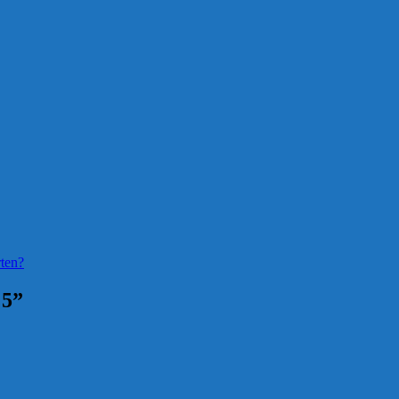
ten?
 5”