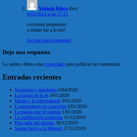
Yehuda Ribco
dice:
6/03/2014 a las 17:11
excelente propuesta!
a sumar luz a la luz!
Accede para responder
Deja una respuesta
Lo siento, debes estar
conectado
para publicar un comentario.
Entradas recientes
Noajismo y pandemia
6/04/2020
La locura de la fe
3/01/2020
Magia y lo sobrenatural
3/01/2020
Conocimiento es conexión
2/01/2020
La magia que tú quieras
1/01/2020
La nulificación poderosa
31/12/2019
Para salir del abismo
30/12/2019
Sumar luces a la Menorá
27/12/2019