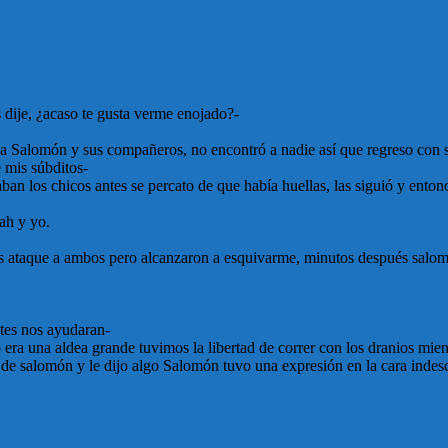
dije, ¿acaso te gusta verme enojado?-
o a Salomón y sus compañeros, no encontró a nadie así que regreso con su
e mis súbditos-
ban los chicos antes se percato de que había huellas, las siguió y ento
ah y yo.
os ataque a ambos pero alcanzaron a esquivarme, minutos después salom
ntes nos ayudaran-
ra una aldea grande tuvimos la libertad de correr con los dranios mien
 de salomón y le dijo algo Salomón tuvo una expresión en la cara indesc