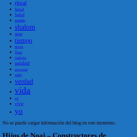
ritual
Salud
Salud
sentido
shalom
siete
tiempo
tierra
Tora
trabajo
unidad
universal
valor
verdad
vida
vil
vivir
yo
No se puede cargar información del blog en este momento.
Hijos de Noaj – Constructores de