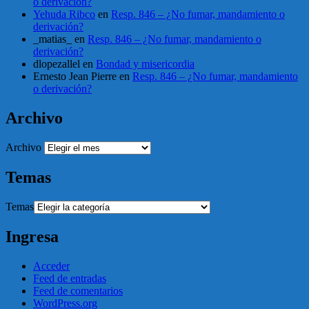
o derivación?
Yehuda Ribco
en
Resp. 846 – ¿No fumar, mandamiento o
derivación?
_matias_
en
Resp. 846 – ¿No fumar, mandamiento o
derivación?
dlopezallel
en
Bondad y misericordia
Ernesto Jean Pierre
en
Resp. 846 – ¿No fumar, mandamiento
o derivación?
Archivo
Archivo
Temas
Temas
Ingresa
Acceder
Feed de entradas
Feed de comentarios
WordPress.org