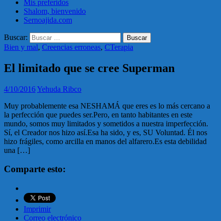
Mis preferidos
Shalom, bienvenido
Sernoajida.com
Buscar:
Bien y mal
,
Creencias erroneas
,
CTerapia
El limitado que se cree Superman
4/10/2016
Yehuda Ribco
Muy probablemente esa NESHAMÁ que eres es lo más cercano a
la perfección que puedes ser.Pero, en tanto habitantes en este
mundo, somos muy limitados y sometidos a nuestra imperfección.
Sí, el Creador nos hizo así.Esa ha sido, y es, SU Voluntad. Él nos
hizo frágiles, como arcilla en manos del alfarero.Es esta debilidad
una […]
Comparte esto:
Imprimir
Correo electrónico