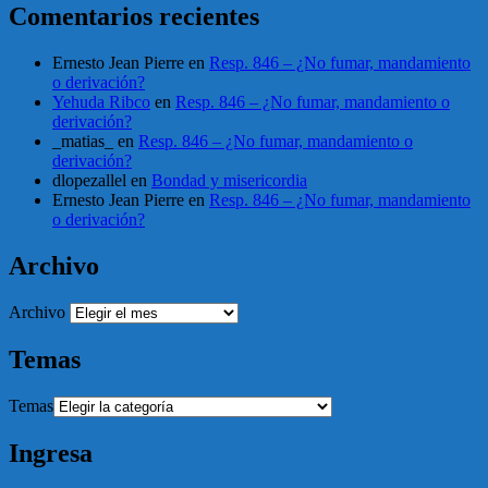
Comentarios recientes
Ernesto Jean Pierre
en
Resp. 846 – ¿No fumar, mandamiento
o derivación?
Yehuda Ribco
en
Resp. 846 – ¿No fumar, mandamiento o
derivación?
_matias_
en
Resp. 846 – ¿No fumar, mandamiento o
derivación?
dlopezallel
en
Bondad y misericordia
Ernesto Jean Pierre
en
Resp. 846 – ¿No fumar, mandamiento
o derivación?
Archivo
Archivo
Temas
Temas
Ingresa