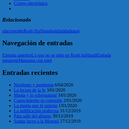
Correo electrónico
Relacionado
placer
poder
Rosh HaShaná
solidaridad
tanaj
Navegación de entradas
Entrada anterior
Lo que no se pide en Rosh haShaná
Entrada
siguiente
Manzana con miel
Entradas recientes
Noajismo y pandemia
6/04/2020
La locura de la fe
3/01/2020
Magia y lo sobrenatural
3/01/2020
Conocimiento es conexión
2/01/2020
La magia que tú quieras
1/01/2020
La nulificación poderosa
31/12/2019
Para salir del abismo
30/12/2019
Sumar luces a la Menorá
27/12/2019