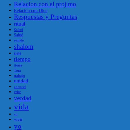
Relacion con el projimo
Relación con Dios
Respuestas y Preguntas
ritual
Salud
Salud
sentido
shalom
siete
tiempo
tierra
Tora
trabajo
unidad
universal
valor
verdad
vida
vil
vivir
yo