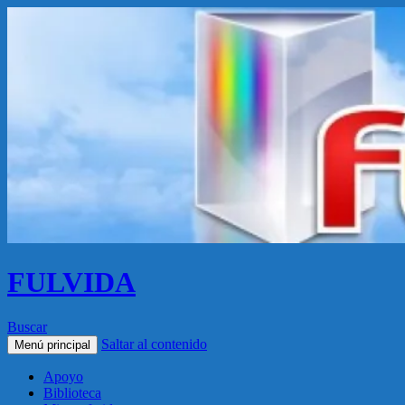
FULVIDA
Buscar
Saltar al contenido
Menú principal
Apoyo
Biblioteca