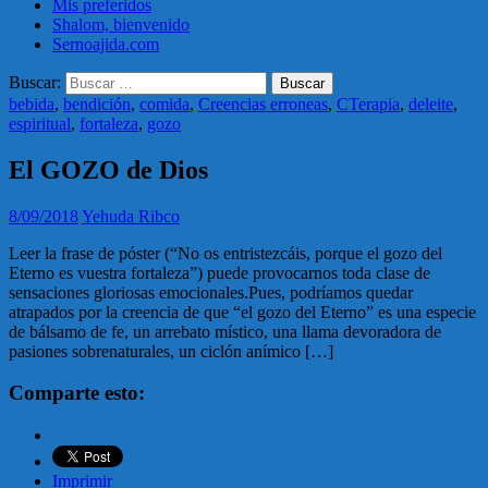
Mis preferidos
Shalom, bienvenido
Sernoajida.com
Buscar:
bebida
,
bendición
,
comida
,
Creencias erroneas
,
CTerapia
,
deleite
,
espiritual
,
fortaleza
,
gozo
El GOZO de Dios
8/09/2018
Yehuda Ribco
Leer la frase de póster (“No os entristezcáis, porque el gozo del
Eterno es vuestra fortaleza”) puede provocarnos toda clase de
sensaciones gloriosas emocionales.Pues, podríamos quedar
atrapados por la creencia de que “el gozo del Eterno” es una especie
de bálsamo de fe, un arrebato místico, una llama devoradora de
pasiones sobrenaturales, un ciclón anímico […]
Comparte esto:
Imprimir