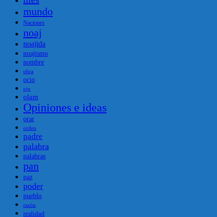
mundo
Naciones
noaj
noajida
noajismo
nombre
obra
ocio
ojo
olam
Opiniones e ideas
orar
orden
padre
palabra
palabras
pan
paz
poder
pueblo
razón
realidad