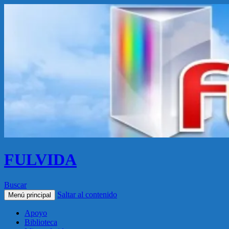
FULVIDA
Buscar
Saltar al contenido
Menú principal
Apoyo
Biblioteca