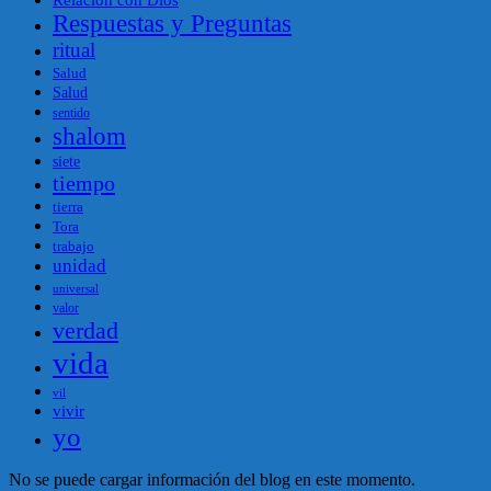
Respuestas y Preguntas
ritual
Salud
Salud
sentido
shalom
siete
tiempo
tierra
Tora
trabajo
unidad
universal
valor
verdad
vida
vil
vivir
yo
No se puede cargar información del blog en este momento.