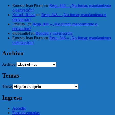
Ernesto Jean Pierre
en
Resp. 846 – ¿No fumar, mandamiento
o derivación?
Yehuda Ribco
en
Resp. 846 – ¿No fumar, mandamiento o
derivación?
_matias_
en
Resp. 846 – ¿No fumar, mandamiento o
derivación?
dlopezallel
en
Bondad y misericordia
Ernesto Jean Pierre
en
Resp. 846 – ¿No fumar, mandamiento
o derivación?
Archivo
Archivo
Temas
Temas
Ingresa
Acceder
Feed de entradas