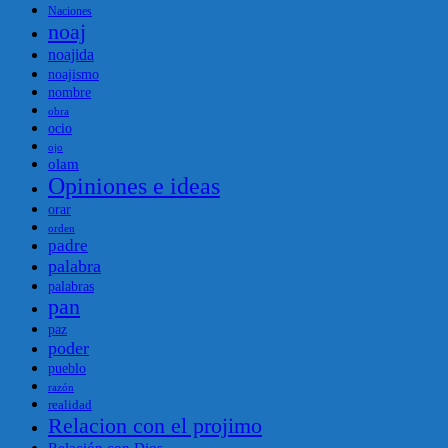
Naciones
noaj
noajida
noajismo
nombre
obra
ocio
ojo
olam
Opiniones e ideas
orar
orden
padre
palabra
palabras
pan
paz
poder
pueblo
razón
realidad
Relacion con el projimo
Relación con Dios