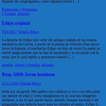
dejando de congregarnos, como algunos tienen […]
Respuestas y Preguntas
CTerapia
,
idolatria
Edipo original
9/01/2017
Yehuda Ribco
La historia de Edipo nos viene del antiguo mundo de los relatos
fantásticos de Grecia, a través de la pluma de Sófocles.Para hacer
breve la historia, el muchacho Edipo era hijo de reyes.Su padre se
enteró mágicamente que su hijo le asesinaría y se acostaría con la
reina, por lo cual rápido y presuroso mandó […]
gentiles
,
Hogar y Familia
,
idolatria
Resp. 6060-Joven luminoso
25/12/2016
Yehuda Ribco
Hola soy un gentil. Mis padres son católicos y vivo con ellos pues
soy menor de edad y como imaginaran en la casa hay imágenes
idolatras, y no sé qué puedo hacer, además festejan navidad y me
preguntaba que debería hacer para no ofender al eterno. Felipe L.