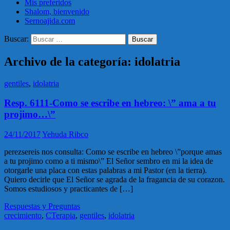
Mis preferidos
Shalom, bienvenido
Sernoajida.com
Buscar:
Archivo de la categoría: idolatria
gentiles
,
idolatria
Resp. 6111-Como se escribe en hebreo: \” ama a tu
projimo…\”
24/11/2017
Yehuda Ribco
perezsereis nos consulta: Como se escribe en hebreo \”porque amas
a tu projimo como a ti mismo\” El Señor sembro en mi la idea de
otorgarle una placa con estas palabras a mi Pastor (en la tierra).
Quiero decirle que El Señor se agrada de la fragancia de su corazon.
Somos estudiosos y practicantes de […]
Respuestas y Preguntas
crecimiento
,
CTerapia
,
gentiles
,
idolatria