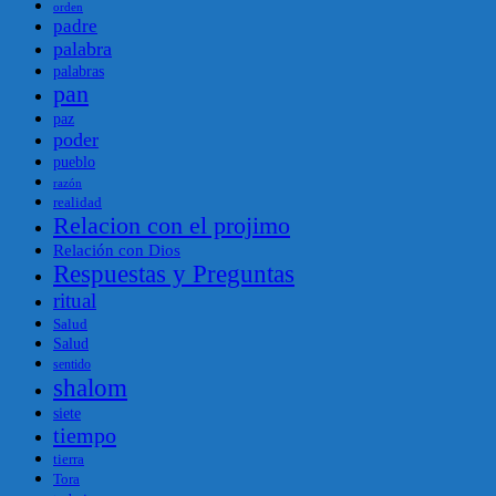
orden
padre
palabra
palabras
pan
paz
poder
pueblo
razón
realidad
Relacion con el projimo
Relación con Dios
Respuestas y Preguntas
ritual
Salud
Salud
sentido
shalom
siete
tiempo
tierra
Tora