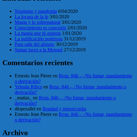
Noajismo y pandemia
6/04/2020
La locura de la fe
3/01/2020
Magia y lo sobrenatural
3/01/2020
Conocimiento es conexión
2/01/2020
La magia que tú quieras
1/01/2020
La nulificación poderosa
31/12/2019
Para salir del abismo
30/12/2019
Sumar luces a la Menorá
27/12/2019
Comentarios recientes
Ernesto Jean Pierre
en
Resp. 846 – ¿No fumar, mandamiento
o derivación?
Yehuda Ribco
en
Resp. 846 – ¿No fumar, mandamiento o
derivación?
_matias_
en
Resp. 846 – ¿No fumar, mandamiento o
derivación?
dlopezallel
en
Bondad y misericordia
Ernesto Jean Pierre
en
Resp. 846 – ¿No fumar, mandamiento
o derivación?
Archivo