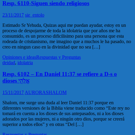
Resp. 6110-Siguen siendo religiosos
23/11/2017
sie_entolo
Estimado Sr Yehuda, Quizas aqui me puedan ayudar, estoy en un
proceso de despojarme de toda la idolatria que por años me ha
consumido, es un proceso dificilisimo para una persona que esta
rodeada de cristianismo, me imagino que a muchos le ha pasado, no
creo en ningun caso en la divinidad que no sea […]
Opiniones e ideas
Respuestas y Preguntas
deidad
,
idolatria
Resp. 6102 – En Daniel 11:37 se refiere a D-s o
dioses אֱלֹהֵ֤י
15/11/2017
AURORASHALOM
Shalom, me surge una duda al leer Daniel 11:37 porque en
diferentes versiones de la Biblia viene traducido como “Este rey no
tomará en cuenta a los dioses de sus antepasados, ni a los dioses
adorados por las mujeres, ni a ningún otro dios, porque se creerá
superior a todos ellos” y en otras “Del […]
Respuestas y Preguntas