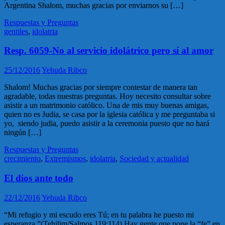
Argentina Shalom, muchas gracias por enviarnos su […]
Respuestas y Preguntas
gentiles
,
idolatria
Resp. 6059-No al servicio idolátrico pero sí al amor
25/12/2016
Yehuda Ribco
Shalom! Muchas gracias por siempre contestar de manera tan
agradable, todas nuestras preguntas. Hoy necesito consultar sobre
asistir a un matrimonio católico. Una de mis muy buenas amigas,
quien no es Judia, se casa por la iglesia católica y me preguntaba si
yo, siendo judia, puedo asistir a la ceremonia puesto que no hará
ningún […]
Respuestas y Preguntas
crecimiento
,
Extremismos
,
idolatria
,
Sociedad y actualidad
El dios ante todo
22/12/2016
Yehuda Ribco
“Mi refugio y mi escudo eres Tú; en tu palabra he puesto mi
esperanza.”(Tehilim/Salmos 119:114) Hay gente que pone la “fe” en