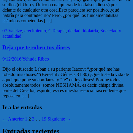
su dios (el Uno y Único o cualquiera de los falsos dioses) por
delante de cualquier otra cosa.Esto pareciera ser positivo, ¿qué
habría para contradecirlo? Pero, ¿por qué los fundamentalistas
islámicos cometen las […]
07 Vaietze
,
crecimiento
,
CTerapia
,
deidad
,
idolatria
,
Sociedad y
actualidad
Deja que te roben tus dioses
9/12/2016
Yehuda Ribco
Dijo el ofuscado Labán a su pariente Iaacov: “¿por qué me has
robado mis dioses?”(Bereshit / Génesis 31:30) ¡Qué triste la vida de
aquel que pone su confianza y “fe” en los dioses! Porque todos,
absolutamente todos, somos NESHAMÁ, es decir, chispa divina,
parte del Creador, espíritu, esa es nuestra esencia trascendente que
reposa en […]
Ir a las entradas
← Anterior
1
2
3
…
19
Siguiente →
Entradas recientes