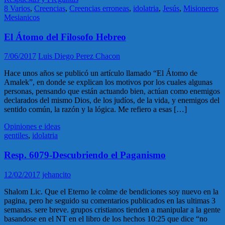
8 Varios
,
Creencias
,
Creencias erroneas
,
idolatria
,
Jesús
,
Misioneros
Mesianicos
El Átomo del Filosofo Hebreo
7/06/2017
Luis Diego Perez Chacon
Hace unos años se publicó un artículo llamado “El Átomo de
Amalek”, en donde se explican los motivos por los cuales algunas
personas, pensando que están actuando bien, actúan como enemigos
declarados del mismo Dios, de los judíos, de la vida, y enemigos del
sentido común, la razón y la lógica. Me refiero a esas […]
Opiniones e ideas
gentiles
,
idolatria
Resp. 6079-Descubriendo el Paganismo
12/02/2017
jehancito
Shalom Lic. Que el Eterno le colme de bendiciones soy nuevo en la
pagina, pero he seguido su comentarios publicados en las ultimas 3
semanas. sere breve. grupos cristianos tienden a manipular a la gente
basandose en el NT en el libro de los hechos 10:25 que dice “no