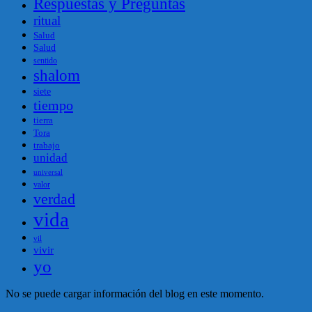
Respuestas y Preguntas
ritual
Salud
Salud
sentido
shalom
siete
tiempo
tierra
Tora
trabajo
unidad
universal
valor
verdad
vida
vil
vivir
yo
No se puede cargar información del blog en este momento.