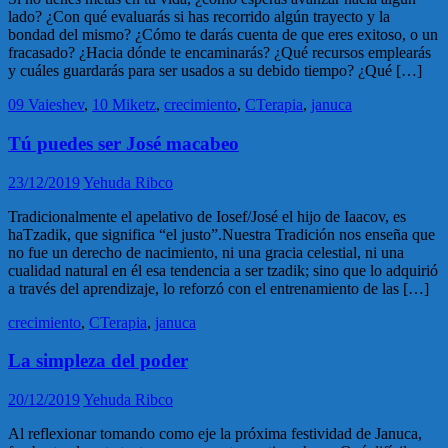
lado? ¿Con qué evaluarás si has recorrido algún trayecto y la
bondad del mismo? ¿Cómo te darás cuenta de que eres exitoso, o un
fracasado? ¿Hacia dónde te encaminarás? ¿Qué recursos emplearás
y cuáles guardarás para ser usados a su debido tiempo? ¿Qué […]
09 Vaieshev
,
10 Miketz
,
crecimiento
,
CTerapia
,
januca
Tú puedes ser José macabeo
23/12/2019
Yehuda Ribco
Tradicionalmente el apelativo de Iosef/José el hijo de Iaacov, es
haTzadik, que significa “el justo”.Nuestra Tradición nos enseña que
no fue un derecho de nacimiento, ni una gracia celestial, ni una
cualidad natural en él esa tendencia a ser tzadik; sino que lo adquirió
a través del aprendizaje, lo reforzó con el entrenamiento de las […]
crecimiento
,
CTerapia
,
januca
La simpleza del poder
20/12/2019
Yehuda Ribco
Al reflexionar tomando como eje la próxima festividad de Januca,