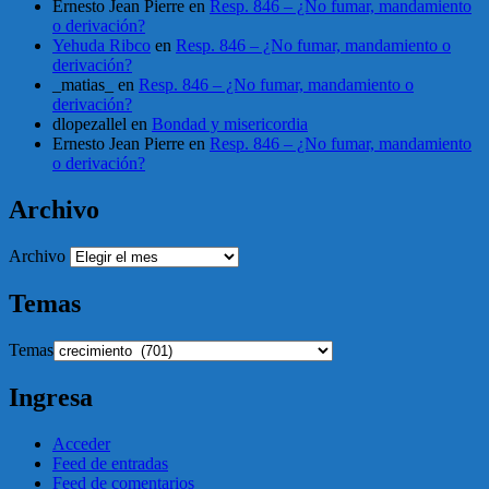
Ernesto Jean Pierre
en
Resp. 846 – ¿No fumar, mandamiento
o derivación?
Yehuda Ribco
en
Resp. 846 – ¿No fumar, mandamiento o
derivación?
_matias_
en
Resp. 846 – ¿No fumar, mandamiento o
derivación?
dlopezallel
en
Bondad y misericordia
Ernesto Jean Pierre
en
Resp. 846 – ¿No fumar, mandamiento
o derivación?
Archivo
Archivo
Temas
Temas
Ingresa
Acceder
Feed de entradas
Feed de comentarios