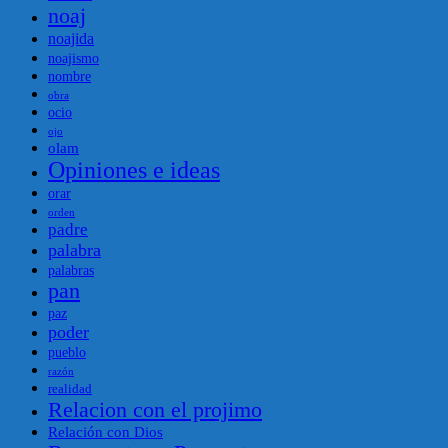
noaj
noajida
noajismo
nombre
obra
ocio
ojo
olam
Opiniones e ideas
orar
orden
padre
palabra
palabras
pan
paz
poder
pueblo
razón
realidad
Relacion con el projimo
Relación con Dios