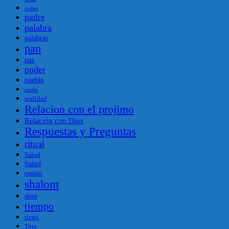
orden
padre
palabra
palabras
pan
paz
poder
pueblo
razón
realidad
Relacion con el projimo
Relación con Dios
Respuestas y Preguntas
ritual
Salud
Salud
sentido
shalom
siete
tiempo
tierra
Tora