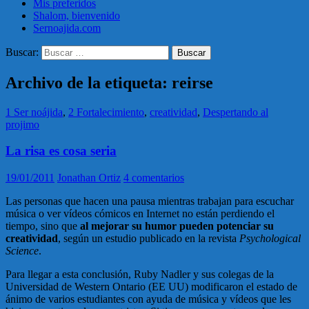
Mis preferidos
Shalom, bienvenido
Sernoajida.com
Buscar:
Archivo de la etiqueta: reirse
1 Ser noájida
,
2 Fortalecimiento
,
creatividad
,
Despertando al
projimo
La risa es cosa seria
19/01/2011
Jonathan Ortiz
4 comentarios
Las personas que hacen una pausa mientras trabajan para escuchar
música o ver vídeos cómicos en Internet no están perdiendo el
tiempo, sino que
al mejorar su humor pueden potenciar su
creatividad
, según un estudio publicado en la revista
Psychological
Science
.
Para llegar a esta conclusión, Ruby Nadler y sus colegas de la
Universidad de Western Ontario (EE UU) modificaron el estado de
ánimo de varios estudiantes con ayuda de música y vídeos que les