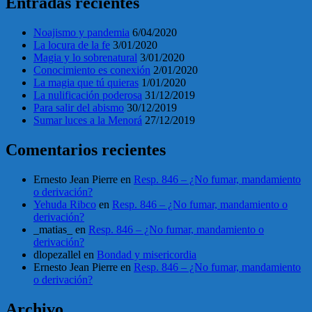
Entradas recientes
Noajismo y pandemia
6/04/2020
La locura de la fe
3/01/2020
Magia y lo sobrenatural
3/01/2020
Conocimiento es conexión
2/01/2020
La magia que tú quieras
1/01/2020
La nulificación poderosa
31/12/2019
Para salir del abismo
30/12/2019
Sumar luces a la Menorá
27/12/2019
Comentarios recientes
Ernesto Jean Pierre
en
Resp. 846 – ¿No fumar, mandamiento
o derivación?
Yehuda Ribco
en
Resp. 846 – ¿No fumar, mandamiento o
derivación?
_matias_
en
Resp. 846 – ¿No fumar, mandamiento o
derivación?
dlopezallel
en
Bondad y misericordia
Ernesto Jean Pierre
en
Resp. 846 – ¿No fumar, mandamiento
o derivación?
Archivo