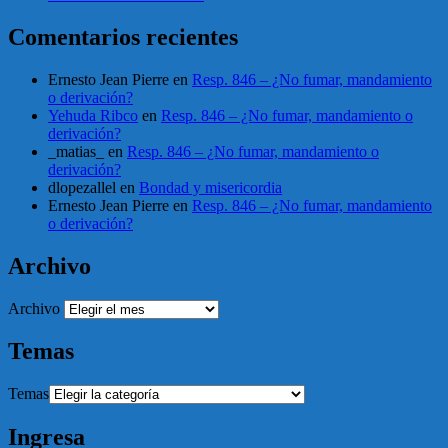
Comentarios recientes
Ernesto Jean Pierre
en
Resp. 846 – ¿No fumar, mandamiento
o derivación?
Yehuda Ribco
en
Resp. 846 – ¿No fumar, mandamiento o
derivación?
_matias_
en
Resp. 846 – ¿No fumar, mandamiento o
derivación?
dlopezallel
en
Bondad y misericordia
Ernesto Jean Pierre
en
Resp. 846 – ¿No fumar, mandamiento
o derivación?
Archivo
Archivo
Temas
Temas
Ingresa