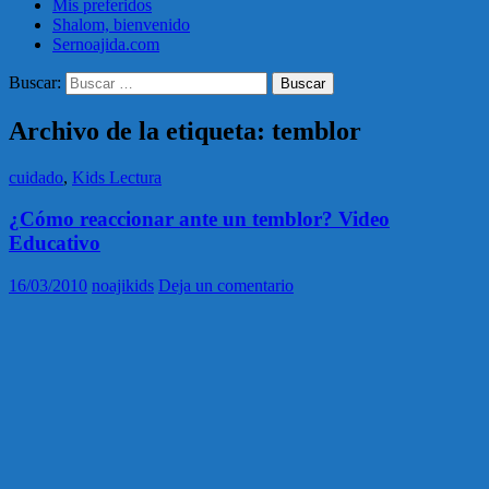
Mis preferidos
Shalom, bienvenido
Sernoajida.com
Buscar:
Archivo de la etiqueta: temblor
cuidado
,
Kids Lectura
¿Cómo reaccionar ante un temblor? Video
Educativo
16/03/2010
noajikids
Deja un comentario