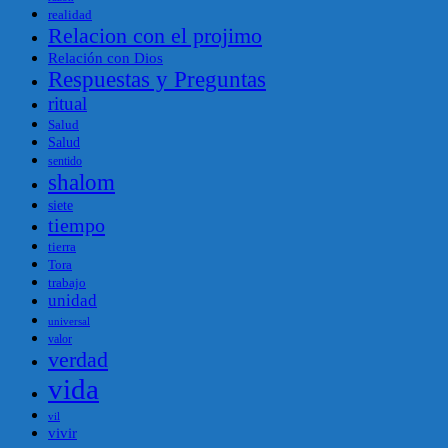
realidad
Relacion con el projimo
Relación con Dios
Respuestas y Preguntas
ritual
Salud
Salud
sentido
shalom
siete
tiempo
tierra
Tora
trabajo
unidad
universal
valor
verdad
vida
vil
vivir