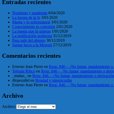
Entradas recientes
Noajismo y pandemia
6/04/2020
La locura de la fe
3/01/2020
Magia y lo sobrenatural
3/01/2020
Conocimiento es conexión
2/01/2020
La magia que tú quieras
1/01/2020
La nulificación poderosa
31/12/2019
Para salir del abismo
30/12/2019
Sumar luces a la Menorá
27/12/2019
Comentarios recientes
Ernesto Jean Pierre
en
Resp. 846 – ¿No fumar, mandamiento o 
Yehuda Ribco
en
Resp. 846 – ¿No fumar, mandamiento o deri
_matias_
en
Resp. 846 – ¿No fumar, mandamiento o derivació
dlopezallel
en
Bondad y misericordia
Ernesto Jean Pierre
en
Resp. 846 – ¿No fumar, mandamiento o 
Archivo
Archivo