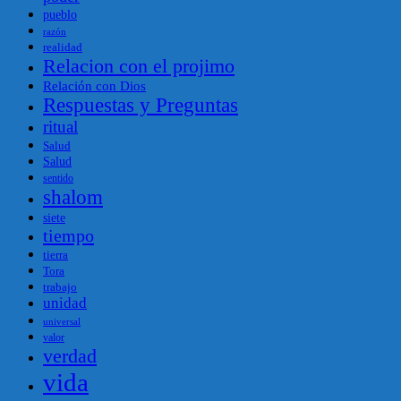
pueblo
razón
realidad
Relacion con el projimo
Relación con Dios
Respuestas y Preguntas
ritual
Salud
Salud
sentido
shalom
siete
tiempo
tierra
Tora
trabajo
unidad
universal
valor
verdad
vida