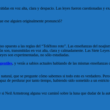
itidas en voz alta, clara y despacio. Las leyes fueron cuestionadas y 
que ese alguien originalmente pronunció?
ciso opuesto a las reglas del “Teléfono roto”. Las enseñanzas del noajis
aún son, transmitidas en voz alta, clara y calmadamente. Las Siete Ley
 leyes son experimentadas, no sólo estudiadas.
gentiles
, y verás a sabios actuales hablando de las mismas enseñanzas q
 natural, que se pregunte cómo sabemos si todo esto es verdadero. Pero 
paz de perdurar por tanto tiempo, habiendo sido sometido a un estricto e
e si Neil Armstrong alguna vez caminó sobre la luna que dudar de la aut