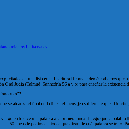
Mandamientos Universales
icitados en una lista en la Escritura Hebrea, además sabemos que a pesa
ción Oral Judia (Talmud, Sanhedrín 56 a y b) para enseñar la existencia d
éfono roto”?
ue se alcanza el final de la linea, el mensaje es diferente que al inic
.
 alguien le dice una palabra a la primera linea. Luego que la palabra lle
odas las 50 lineas le pedimos a todos que digan de cuál palabra se trató. 