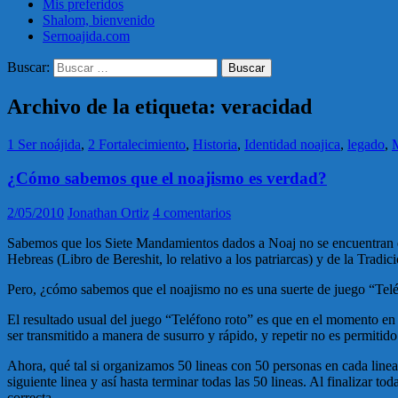
Mis preferidos
Shalom, bienvenido
Sernoajida.com
Buscar:
Archivo de la etiqueta: veracidad
1 Ser noájida
,
2 Fortalecimiento
,
Historia
,
Identidad noajica
,
legado
,
¿Cómo sabemos que el noajismo es verdad?
2/05/2010
Jonathan Ortiz
4 comentarios
Sabemos que los Siete Mandamientos dados a Noaj no se encuentran expl
Hebreas (Libro de Bereshit, lo relativo a los patriarcas) y de la Tradi
Pero, ¿cómo sabemos que el noajismo no es una suerte de juego “Tel
El resultado usual del juego “Teléfono roto” es que en el momento en q
ser transmitido a manera de susurro y rápido, y repetir no es permitido
Ahora, qué tal si organizamos 50 lineas con 50 personas en cada linea y
siguiente linea y así hasta terminar todas las 50 lineas. Al finalizar t
correcta.