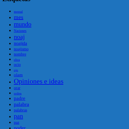
mental
mes
mundo
Naciones
noaj
noajida
noajismo
nombre
obra
ocio
ojo
olam
Opiniones e ideas
orar
orden
padre
palabra
palabras
pan
paz
poder