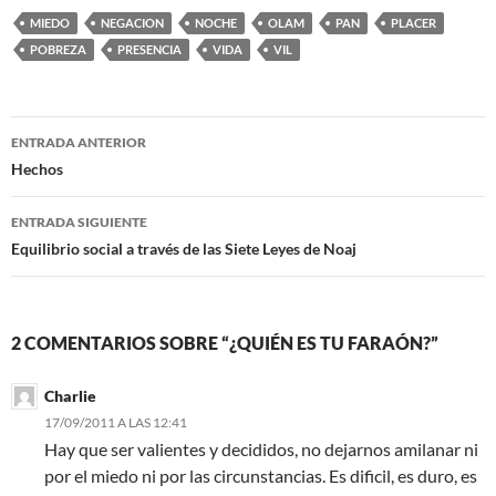
MIEDO
NEGACION
NOCHE
OLAM
PAN
PLACER
POBREZA
PRESENCIA
VIDA
VIL
Navegación
ENTRADA ANTERIOR
de
Hechos
entradas
ENTRADA SIGUIENTE
Equilibrio social a través de las Siete Leyes de Noaj
2 COMENTARIOS SOBRE “¿QUIÉN ES TU FARAÓN?”
Charlie
17/09/2011 A LAS 12:41
Hay que ser valientes y decididos, no dejarnos amilanar ni
por el miedo ni por las circunstancias. Es dificil, es duro, es