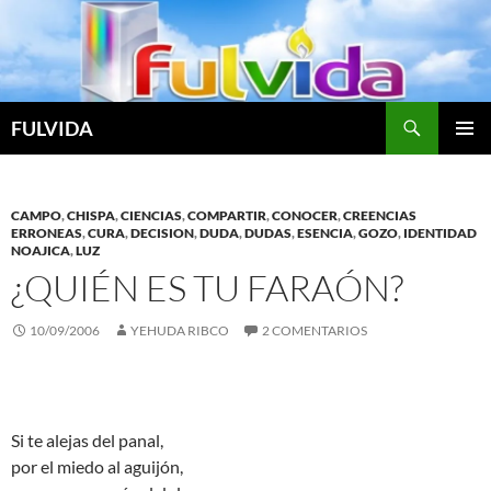
Buscar
FULVIDA
SALTAR
MENÚ
AL
PRINCI
CONTENIDO
CAMPO
,
CHISPA
,
CIENCIAS
,
COMPARTIR
,
CONOCER
,
CREENCIAS
ERRONEAS
,
CURA
,
DECISION
,
DUDA
,
DUDAS
,
ESENCIA
,
GOZO
,
IDENTIDAD
NOAJICA
,
LUZ
¿QUIÉN ES TU FARAÓN?
10/09/2006
YEHUDA RIBCO
2 COMENTARIOS
Si te alejas del panal,
por el miedo al aguijón,