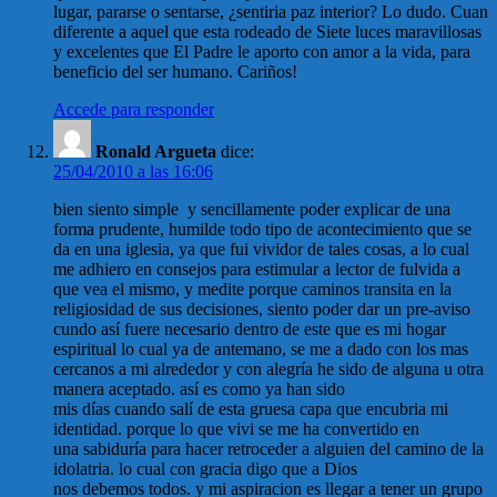
lugar, pararse o sentarse, ¿sentiria paz interior? Lo dudo. Cuan
diferente a aquel que esta rodeado de Siete luces maravillosas
y excelentes que El Padre le aporto con amor a la vida, para
beneficio del ser humano. Cariños!
Accede para responder
Ronald Argueta
dice:
25/04/2010 a las 16:06
bien siento simple y sencillamente poder explicar de una
forma prudente, humilde todo tipo de acontecimiento que se
da en una iglesia, ya que fui vividor de tales cosas, a lo cual
me adhiero en consejos para estimular a lector de fulvida a
que vea el mismo, y medite porque caminos transita en la
religiosidad de sus decisiones, siento poder dar un pre-aviso
cundo así fuere necesario dentro de este que es mi hogar
espiritual lo cual ya de antemano, se me a dado con los mas
cercanos a mi alrededor y con alegría he sido de alguna u otra
manera aceptado. así es como ya han sido
mis días cuando salí de esta gruesa capa que encubria mi
identidad. porque lo que vivi se me ha convertido en
una sabiduría para hacer retroceder a alguien del camino de la
idolatria. lo cual con gracia digo que a Dios
nos debemos todos. y mi aspiracion es llegar a tener un grupo