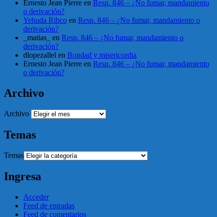
Ernesto Jean Pierre
en
Resp. 846 – ¿No fumar, mandamiento
o derivación?
Yehuda Ribco
en
Resp. 846 – ¿No fumar, mandamiento o
derivación?
_matias_
en
Resp. 846 – ¿No fumar, mandamiento o
derivación?
dlopezallel
en
Bondad y misericordia
Ernesto Jean Pierre
en
Resp. 846 – ¿No fumar, mandamiento
o derivación?
Archivo
Archivo
Temas
Temas
Ingresa
Acceder
Feed de entradas
Feed de comentarios