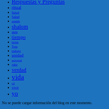
Respuestas y Preguntas
ritual
Salud
Salud
sentido
shalom
siete
tiempo
tierra
Tora
trabajo
unidad
universal
valor
verdad
vida
vil
vivir
yo
No se puede cargar información del blog en este momento.