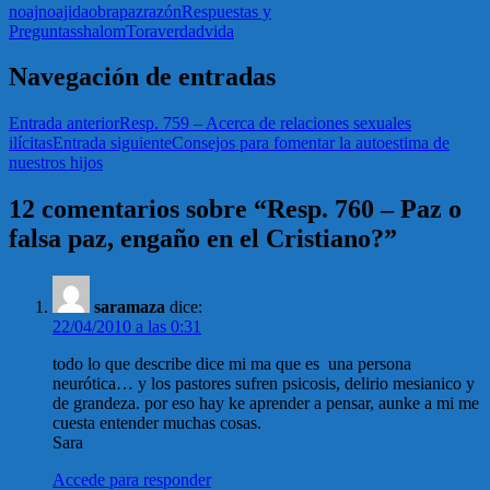
noaj
noajida
obra
paz
razón
Respuestas y
Preguntas
shalom
Tora
verdad
vida
Navegación de entradas
Entrada anterior
Resp. 759 – Acerca de relaciones sexuales
ilícitas
Entrada siguiente
Consejos para fomentar la autoestima de
nuestros hijos
12 comentarios sobre “Resp. 760 – Paz o
falsa paz, engaño en el Cristiano?”
saramaza
dice:
22/04/2010 a las 0:31
todo lo que describe dice mi ma que es una persona
neurótica… y los pastores sufren psicosis, delirio mesianico y
de grandeza. por eso hay ke aprender a pensar, aunke a mi me
cuesta entender muchas cosas.
Sara
Accede para responder