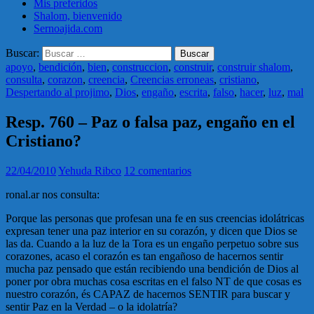
Mis preferidos
Shalom, bienvenido
Sernoajida.com
Buscar:
apoyo
,
bendición
,
bien
,
construccion
,
construir
,
construir shalom
,
consulta
,
corazon
,
creencia
,
Creencias erroneas
,
cristiano
,
Despertando al projimo
,
Dios
,
engaño
,
escrita
,
falso
,
hacer
,
luz
,
mal
Resp. 760 – Paz o falsa paz, engaño en el
Cristiano?
22/04/2010
Yehuda Ribco
12 comentarios
ronal.ar nos consulta:
Porque las personas que profesan una fe en sus creencias idolátricas
expresan tener una paz interior en su corazón, y dicen que Dios se
las da. Cuando a la luz de la Tora es un engaño perpetuo sobre sus
corazones, acaso el corazón es tan engañoso de hacernos sentir
mucha paz pensado que están recibiendo una bendición de Dios al
poner por obra muchas cosa escritas en el falso NT de que cosas es
nuestro corazón, és CAPAZ de hacernos SENTIR para buscar y
sentir Paz en la Verdad – o la idolatría?