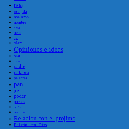
noaj
noajida
noajismo
nombre
obra
ocio
ojo
olam
Opiniones e ideas
orar
orden
padre
palabra
palabras
pan
paz
poder
pueblo
razón
realidad
Relacion con el projimo
Relación con Dios