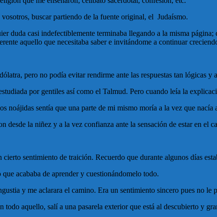
ligión que me enseñaron; celibato sacerdotal, confesión, etc.
osotros, buscar partiendo de la fuente original, el Judaísmo.
er duda casi indefectiblemente terminaba llegando a la misma página; q
rente aquello que necesitaba saber e invitándome a continuar creciend
latra, pero no podía evitar rendirme ante las respuestas tan lógicas y a
estudiada por gentiles así como el Talmud. Pero cuando leía la explica
s noájidas sentía que una parte de mi mismo moría a la vez que nacía
n desde la niñez y a la vez confianza ante la sensación de estar en el c
n cierto sentimiento de traición. Recuerdo que durante algunos días est
o que acababa de aprender y cuestionándomelo todo.
ngustia y me aclarara el camino. Era un sentimiento sincero pues no le 
todo aquello, salí a una pasarela exterior que está al descubierto y gr