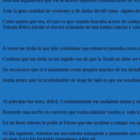
Buscaba argumentos que me aclarasen aspectos contradictorios de la re
Ante la gran cantidad de versiones y de dudas decidí como alguno de v
Como quiera que sea, el caso es que cuando buscaba acerca de cualqui
Yehuda Ribco (desde el afecto) aclarando de una forma concisa y cohe
A veces me dolía lo que leía; entiéndase que entonces pensaba como idó
Confieso que me dolía en mi orgullo eso de que la Torah no debe ser 
Os reconozco que al ir asumiendo como propios muchos de los dictado
Sentía temor ante la incertidumbre de dejar de lado lo que me enseñaro
Al principio fue duro, difícil. Constantemente me asaltaban dudas y u
Recuerdo una noche en concreto que estaba dándole vueltas a todo l
En mi fuero interno le pedía al Eterno que me ayudase a mitigar esa a
Al día siguiente, mientras me encontraba trabajando y pensando aun en 
un gran Arco Iris luciendo majestuoso sobre mí.