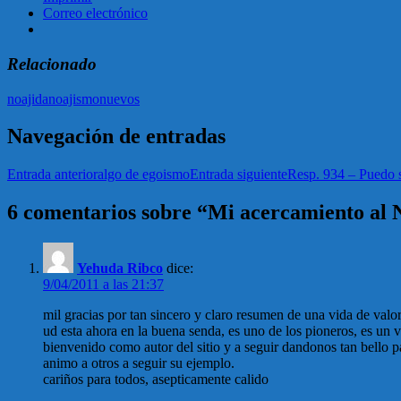
Correo electrónico
Relacionado
noajida
noajismo
nuevos
Navegación de entradas
Entrada anterior
algo de egoismo
Entrada siguiente
Resp. 934 – Puedo s
6 comentarios sobre “Mi acercamiento al 
Yehuda Ribco
dice:
9/04/2011 a las 21:37
mil gracias por tan sincero y claro resumen de una vida de valor
ud esta ahora en la buena senda, es uno de los pioneros, es un v
bienvenido como autor del sitio y a seguir dandonos tan bello p
animo a otros a seguir su ejemplo.
cariños para todos, asepticamente calido