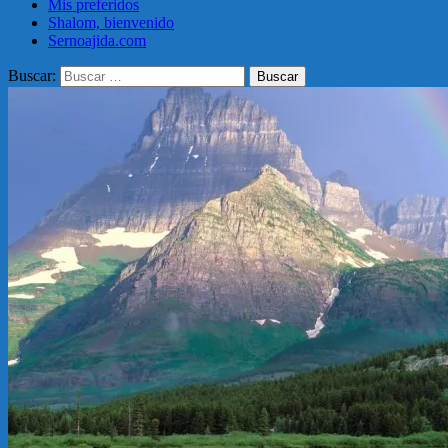
Mis preferidos
Shalom, bienvenido
Sernoajida.com
Buscar: