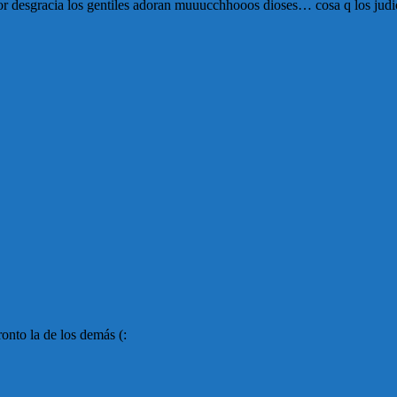
pq por desgracia los gentiles adoran muuucchhooos dioses… cosa q los jud
onto la de los demás (: