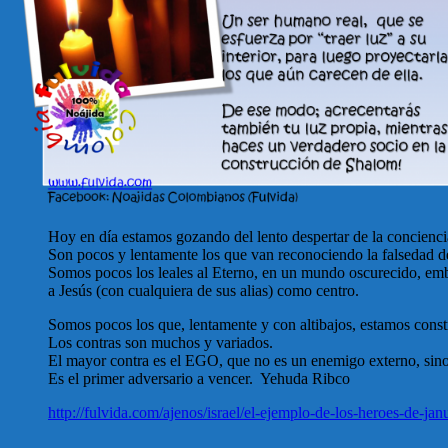
Hoy en día estamos gozando del lento despertar de la concienci
Son pocos y lentamente los que van reconociendo la falsedad de l
Somos pocos los leales al Eterno, en un mundo oscurecido, emb
a Jesús (con cualquiera de sus alias) como centro.
Somos pocos los que, lentamente y con altibajos, estamos cons
Los contras son muchos y variados.
El mayor contra es el EGO, que no es un enemigo externo, sino
Es el primer adversario a vencer. Yehuda Ribco
http://fulvida.com/ajenos/israel/el-ejemplo-de-los-heroes-de-jan