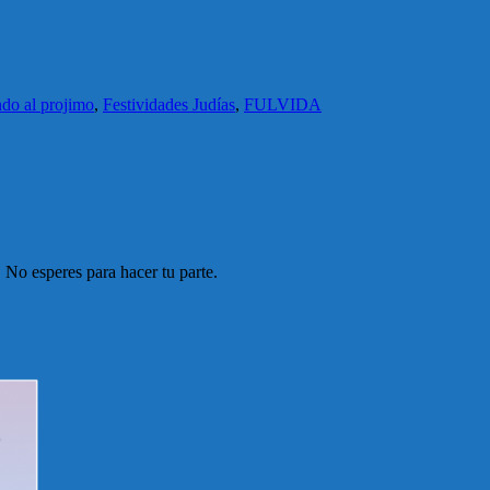
do al projimo
,
Festividades Judías
,
FULVIDA
 No esperes para hacer tu parte.