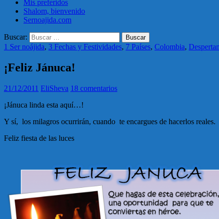
Mis preferidos
Shalom, bienvenido
Sernoajida.com
Buscar:
1 Ser noájida
,
3 Fechas y Festividades
,
7 Países
,
Colombia
,
Despertan
¡Feliz Jánuca!
21/12/2011
EliSheva
18 comentarios
¡Jánuca linda esta aquí…!
Y sí, los milagros ocurrirán, cuando te encargues de hacerlos reales.
Feliz fiesta de las luces