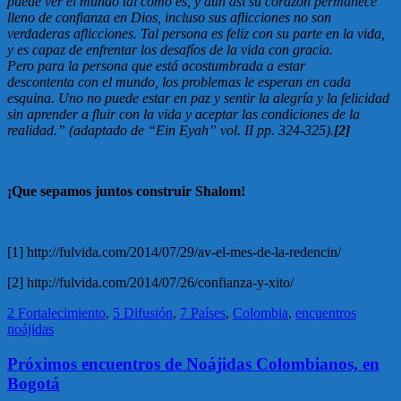
puede ver el mundo tal como es, y aún así su corazón permanece
lleno de confianza en Dios, incluso sus aflicciones no son
verdaderas aflicciones. Tal persona es feliz con su parte en la vida,
y es capaz de enfrentar los desafíos de la vida con gracia.
Pero para la persona que está acostumbrada a estar
descontenta con el mundo, los problemas le esperan en cada
esquina. Uno no puede estar en paz y sentir la alegría y la felicidad
sin aprender a fluir con la vida y aceptar las condiciones de la
realidad.” (adaptado de “Ein Eyah” vol. II pp. 324-325).
[2]
¡Que sepamos juntos construir Shalom!
[1] http://fulvida.com/2014/07/29/av-el-mes-de-la-redencin/
[2] http://fulvida.com/2014/07/26/confianza-y-xito/
2 Fortalecimiento
,
5 Difusión
,
7 Países
,
Colombia
,
encuentros
noájidas
Próximos encuentros de Noájidas Colombianos, en
Bogotá