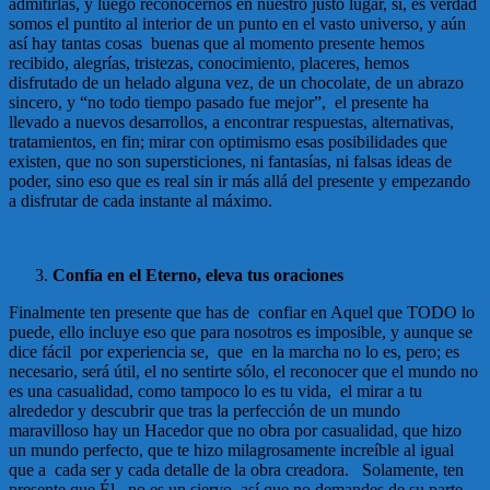
admitirlas, y luego reconocernos en nuestro justo lugar, sí, es verdad
somos el puntito al interior de un punto en el vasto universo, y aún
así hay tantas cosas buenas que al momento presente hemos
recibido, alegrías, tristezas, conocimiento, placeres, hemos
disfrutado de un helado alguna vez, de un chocolate, de un abrazo
sincero, y “no todo tiempo pasado fue mejor”, el presente ha
llevado a nuevos desarrollos, a encontrar respuestas, alternativas,
tratamientos, en fin; mirar con optimismo esas posibilidades que
existen, que no son supersticiones, ni fantasías, ni falsas ideas de
poder, sino eso que es real sin ir más allá del presente y empezando
a disfrutar de cada instante al máximo.
Confía en el Eterno, eleva tus oraciones
Finalmente ten presente que has de confiar en Aquel que TODO lo
puede, ello incluye eso que para nosotros es imposible, y aunque se
dice fácil por experiencia se, que en la marcha no lo es, pero; es
necesario, será útil, el no sentirte sólo, el reconocer que el mundo no
es una casualidad, como tampoco lo es tu vida, el mirar a tu
alrededor y descubrir que tras la perfección de un mundo
maravilloso hay un Hacedor que no obra por casualidad, que hizo
un mundo perfecto, que te hizo milagrosamente increíble al igual
que a cada ser y cada detalle de la obra creadora. Solamente, ten
presente que Él, no es un siervo, así que no demandes de su parte