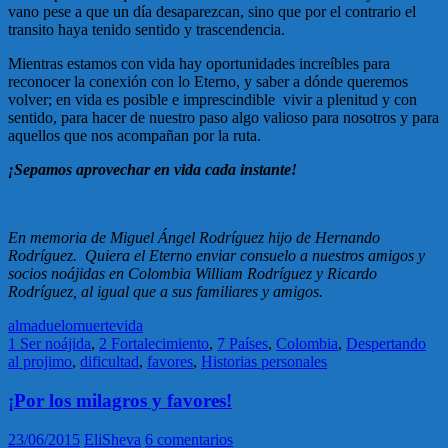
vano pese a que un día desaparezcan, sino que por el contrario el
transito haya tenido sentido y trascendencia.
Mientras estamos con vida hay oportunidades increíbles para
reconocer la conexión con lo Eterno, y saber a dónde queremos
volver; en vida es posible e imprescindible vivir a plenitud y con
sentido, para hacer de nuestro paso algo valioso para nosotros y para
aquellos que nos acompañan por la ruta.
¡Sepamos aprovechar en vida cada instante!
En memoria de Miguel Ángel Rodríguez hijo de Hernando
Rodríguez. Quiera el Eterno enviar consuelo a nuestros amigos y
socios noájidas en Colombia William Rodríguez y Ricardo
Rodríguez, al igual que a sus familiares y amigos.
alma
duelo
muerte
vida
1 Ser noájida
,
2 Fortalecimiento
,
7 Países
,
Colombia
,
Despertando
al projimo
,
dificultad
,
favores
,
Historias personales
¡Por los milagros y favores!
23/06/2015
EliSheva
6 comentarios