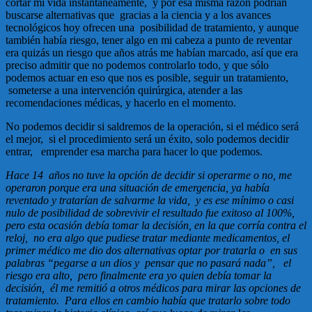
cortar mi vida instantáneamente, y por esa misma razón podrían
buscarse alternativas que gracias a la ciencia y a los avances
tecnológicos hoy ofrecen una posibilidad de tratamiento, y aunque
también había riesgo, tener algo en mi cabeza a punto de reventar
era quizás un riesgo que años atrás me habían marcado, así que era
preciso admitir que no podemos controlarlo todo, y que sólo
podemos actuar en eso que nos es posible, seguir un tratamiento,
someterse a una intervención quirúrgica, atender a las
recomendaciones médicas, y hacerlo en el momento.
No podemos decidir si saldremos de la operación, si el médico será
el mejor, si el procedimiento será un éxito, solo podemos decidir
entrar, emprender esa marcha para hacer lo que podemos.
Hace 14 años no tuve la opción de decidir si operarme o no, me
operaron porque era una situación de emergencia, ya había
reventado y tratarían de salvarme la vida, y es ese mínimo o casi
nulo de posibilidad de sobrevivir el resultado fue exitoso al 100%,
pero esta ocasión debía tomar la decisión, en la que corría contra el
reloj, no era algo que pudiese tratar mediante medicamentos, el
primer médico me dio dos alternativas optar por tratarla o en sus
palabras “pegarse a un dios y pensar que no pasará nada”, el
riesgo era alto, pero finalmente era yo quien debía tomar la
decisión, él me remitió a otros médicos para mirar las opciones de
tratamiento. Para ellos en cambio había que tratarlo sobre todo