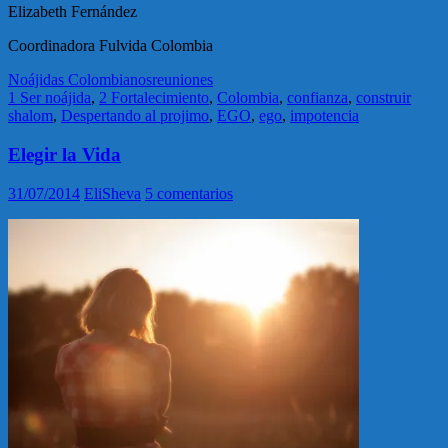
Elizabeth Fernández
Coordinadora Fulvida Colombia
Noájidas Colombianos
reuniones
1 Ser noájida
,
2 Fortalecimiento
,
Colombia
,
confianza
,
construir
shalom
,
Despertando al projimo
,
EGO
,
ego
,
impotencia
Elegir la Vida
31/07/2014
EliSheva
5 comentarios