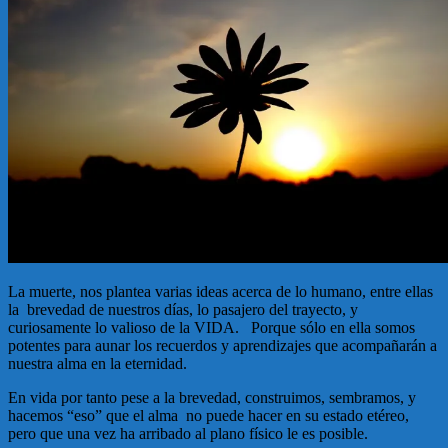
La muerte, nos plantea varias ideas acerca de lo humano, entre ellas
la brevedad de nuestros días, lo pasajero del trayecto, y
curiosamente lo valioso de la VIDA. Porque sólo en ella somos
potentes para aunar los recuerdos y aprendizajes que acompañarán a
nuestra alma en la eternidad.
En vida por tanto pese a la brevedad, construimos, sembramos, y
hacemos “eso” que el alma no puede hacer en su estado etéreo,
pero que una vez ha arribado al plano físico le es posible.