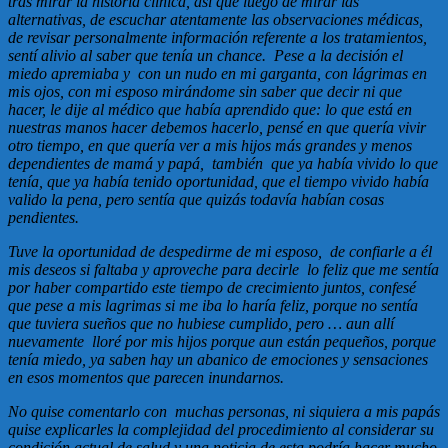
tras mirar la historia clínica, así que luego de mirar las
alternativas, de escuchar atentamente las observaciones médicas,
de revisar personalmente información referente a los tratamientos,
sentí alivio al saber que tenía un chance. Pese a la decisión el
miedo apremiaba y con un nudo en mi garganta, con lágrimas en
mis ojos, con mi esposo mirándome sin saber que decir ni que
hacer, le dije al médico que había aprendido que: lo que está en
nuestras manos hacer debemos hacerlo, pensé en que quería vivir
otro tiempo, en que quería ver a mis hijos más grandes y menos
dependientes de mamá y papá, también que ya había vivido lo que
tenía, que ya había tenido oportunidad, que el tiempo vivido había
valido la pena, pero sentía que quizás todavía habían cosas
pendientes.
Tuve la oportunidad de despedirme de mi esposo, de confiarle a él
mis deseos si faltaba y aproveche para decirle lo feliz que me sentía
por haber compartido este tiempo de crecimiento juntos, confesé
que pese a mis lagrimas si me iba lo haría feliz, porque no sentía
que tuviera sueños que no hubiese cumplido, pero … aun allí
nuevamente lloré por mis hijos porque aun están pequeños, porque
tenía miedo, ya saben hay un abanico de emociones y sensaciones
en esos momentos que parecen inundarnos.
No quise comentarlo con muchas personas, ni siquiera a mis papás
quise explicarles la complejidad del procedimiento al considerar su
condición actual de salud y una noticia de esta podría hacer mucho