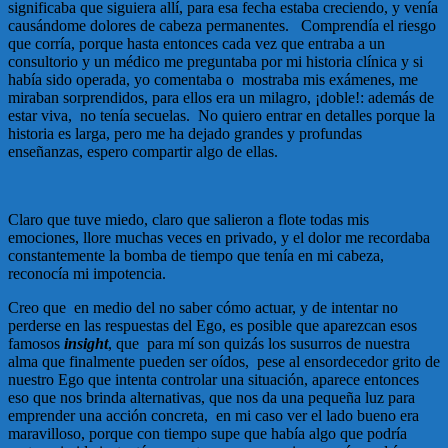
significaba que siguiera allí, para esa fecha estaba creciendo, y venía
causándome dolores de cabeza permanentes. Comprendía el riesgo
que corría, porque hasta entonces cada vez que entraba a un
consultorio y un médico me preguntaba por mi historia clínica y si
había sido operada, yo comentaba o mostraba mis exámenes, me
miraban sorprendidos, para ellos era un milagro, ¡doble!: además de
estar viva, no tenía secuelas. No quiero entrar en detalles porque la
historia es larga, pero me ha dejado grandes y profundas
enseñanzas, espero compartir algo de ellas.
Claro que tuve miedo, claro que salieron a flote todas mis
emociones, llore muchas veces en privado, y el dolor me recordaba
constantemente la bomba de tiempo que tenía en mi cabeza,
reconocía mi impotencia.
Creo que en medio del no saber cómo actuar, y de intentar no
perderse en las respuestas del Ego, es posible que aparezcan esos
famosos
insight
, que para mí son quizás los susurros de nuestra
alma que finalmente pueden ser oídos, pese al ensordecedor grito de
nuestro Ego que intenta controlar una situación, aparece entonces
eso que nos brinda alternativas, que nos da una pequeña luz para
emprender una acción concreta, en mi caso ver el lado bueno era
maravilloso, porque con tiempo supe que había algo que podría