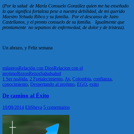
(
Por la salud de María Consuelo González quien me ha enseñado
lo que significa fortaleza pese a nuestra debilidad, de mi querido
Maestro Yehuda Ribco y su familia. Por el descanso de Jairo
Castellanos, y el pronto consuelo de su familia. Igualmente que
prontamente no sepamos de enfermedad, de dolor y de tristeza).
Un abrazo, y Feliz semana
milagros
Relación con Dios
Relacion con el
projimo
Rezos
Rezos
Salud
salud
1 Ser noájida
,
2 Fortalecimiento
,
Av
,
Colombia
,
confianza
,
conocimiento
,
Despertando al projimo
,
EGO
,
exito
De camino al Éxito
10/08/2014
EliSheva
5 comentarios