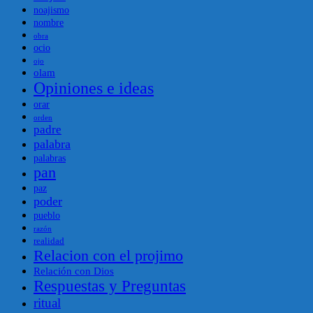
noajismo
nombre
obra
ocio
ojo
olam
Opiniones e ideas
orar
orden
padre
palabra
palabras
pan
paz
poder
pueblo
razón
realidad
Relacion con el projimo
Relación con Dios
Respuestas y Preguntas
ritual