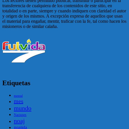
Los lectores tienen permitido publicar, transmitir o participar en la
transferencia de cualquiera de los contenidos de este sitio, en
totalidad o en parte, siempre y cuando indiquen con claridad el autor
y origen de los mismos. A excepción expresa de aquellos que usan
el material para engañar, mentir, traficar con la fe, tal como hacen los
misioneros o de similar calaña.
Etiquetas
mental
mes
mundo
Naciones
noaj
noajida