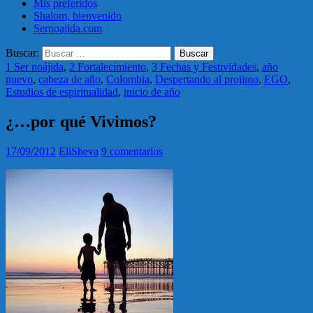
Mis preferidos
Shalom, bienvenido
Sernoajida.com
Buscar:
1 Ser noájida
,
2 Fortalecimiento
,
3 Fechas y Festividades
,
año
nuevo
,
cabeza de año
,
Colombia
,
Despertando al projimo
,
EGO
,
Estudios de espiritualidad
,
inicio de año
¿…por qué Vivimos?
17/09/2012
EliSheva
9 comentarios