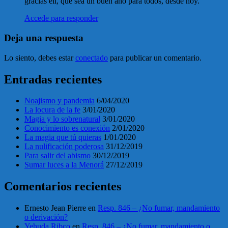
gracias eli, que sea un buen año para todos, desde hoy.
Accede para responder
Deja una respuesta
Lo siento, debes estar
conectado
para publicar un comentario.
Entradas recientes
Noajismo y pandemia
6/04/2020
La locura de la fe
3/01/2020
Magia y lo sobrenatural
3/01/2020
Conocimiento es conexión
2/01/2020
La magia que tú quieras
1/01/2020
La nulificación poderosa
31/12/2019
Para salir del abismo
30/12/2019
Sumar luces a la Menorá
27/12/2019
Comentarios recientes
Ernesto Jean Pierre
en
Resp. 846 – ¿No fumar, mandamiento
o derivación?
Yehuda Ribco
en
Resp. 846 – ¿No fumar, mandamiento o