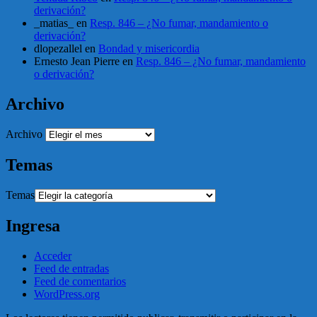
derivación?
_matias_
en
Resp. 846 – ¿No fumar, mandamiento o
derivación?
dlopezallel
en
Bondad y misericordia
Ernesto Jean Pierre
en
Resp. 846 – ¿No fumar, mandamiento
o derivación?
Archivo
Archivo
Temas
Temas
Ingresa
Acceder
Feed de entradas
Feed de comentarios
WordPress.org