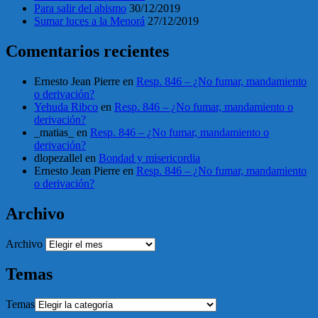
Para salir del abismo
30/12/2019
Sumar luces a la Menorá
27/12/2019
Comentarios recientes
Ernesto Jean Pierre
en
Resp. 846 – ¿No fumar, mandamiento
o derivación?
Yehuda Ribco
en
Resp. 846 – ¿No fumar, mandamiento o
derivación?
_matias_
en
Resp. 846 – ¿No fumar, mandamiento o
derivación?
dlopezallel
en
Bondad y misericordia
Ernesto Jean Pierre
en
Resp. 846 – ¿No fumar, mandamiento
o derivación?
Archivo
Archivo
Temas
Temas