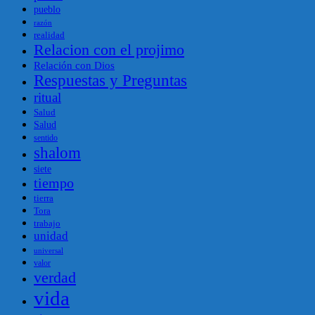
pueblo
razón
realidad
Relacion con el projimo
Relación con Dios
Respuestas y Preguntas
ritual
Salud
Salud
sentido
shalom
siete
tiempo
tierra
Tora
trabajo
unidad
universal
valor
verdad
vida