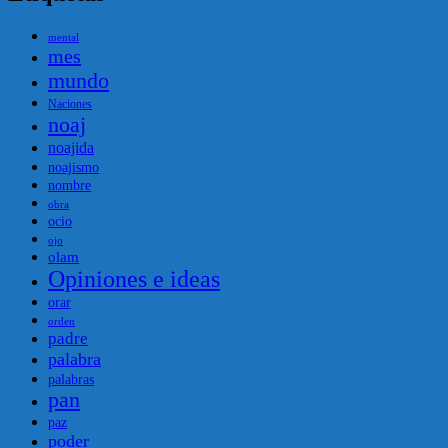
mental
mes
mundo
Naciones
noaj
noajida
noajismo
nombre
obra
ocio
ojo
olam
Opiniones e ideas
orar
orden
padre
palabra
palabras
pan
paz
poder