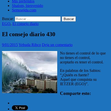
Mis preferidos
Shalom, bienvenido
Sernoajida.com
Buscar:
EGO
,
El consejo diario
El consejo diario 430
9/01/2015
Yehuda Ribco
Deja un comentario
No tienes el control de lo que
no tienes el control,
aceptarlo es tener el control.
En palabras de los Sabios:
“¿Quién es fuerte?
Aquel que conquista su
IETZER (EGO)”.
Comparte esto: