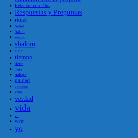
Relación con Dios
Respuestas y Preguntas
ritual
Salud
Salud
sentido
shalom
siete
tiempo
tierra
Tora
trabajo
unidad
universal
valor
verdad
vida
vil
vivir
yo