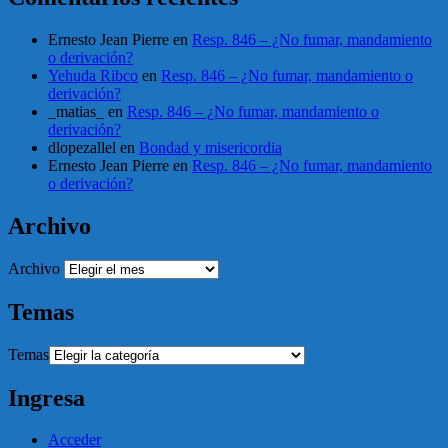
Ernesto Jean Pierre
en
Resp. 846 – ¿No fumar, mandamiento
o derivación?
Yehuda Ribco
en
Resp. 846 – ¿No fumar, mandamiento o
derivación?
_matias_
en
Resp. 846 – ¿No fumar, mandamiento o
derivación?
dlopezallel
en
Bondad y misericordia
Ernesto Jean Pierre
en
Resp. 846 – ¿No fumar, mandamiento
o derivación?
Archivo
Archivo
Temas
Temas
Ingresa
Acceder