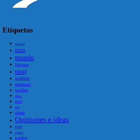
Etiquetas
mental
mes
mundo
Naciones
noaj
noajida
noajismo
nombre
obra
ocio
ojo
olam
Opiniones e ideas
orar
orden
padre