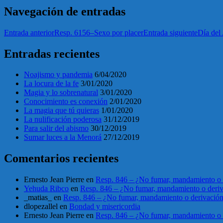
Navegación de entradas
Entrada anterior
Resp. 6156–Sexo por placer
Entrada siguiente
Día del
Entradas recientes
Noajismo y pandemia
6/04/2020
La locura de la fe
3/01/2020
Magia y lo sobrenatural
3/01/2020
Conocimiento es conexión
2/01/2020
La magia que tú quieras
1/01/2020
La nulificación poderosa
31/12/2019
Para salir del abismo
30/12/2019
Sumar luces a la Menorá
27/12/2019
Comentarios recientes
Ernesto Jean Pierre
en
Resp. 846 – ¿No fumar, mandamiento o 
Yehuda Ribco
en
Resp. 846 – ¿No fumar, mandamiento o deri
_matias_
en
Resp. 846 – ¿No fumar, mandamiento o derivació
dlopezallel
en
Bondad y misericordia
Ernesto Jean Pierre
en
Resp. 846 – ¿No fumar, mandamiento o 