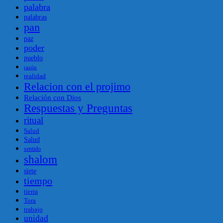
palabra
palabras
pan
paz
poder
pueblo
razón
realidad
Relacion con el projimo
Relación con Dios
Respuestas y Preguntas
ritual
Salud
Salud
sentido
shalom
siete
tiempo
tierra
Tora
trabajo
unidad