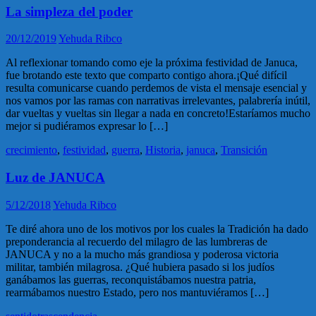
La simpleza del poder
20/12/2019
Yehuda Ribco
Al reflexionar tomando como eje la próxima festividad de Januca,
fue brotando este texto que comparto contigo ahora.¡Qué difícil
resulta comunicarse cuando perdemos de vista el mensaje esencial y
nos vamos por las ramas con narrativas irrelevantes, palabrería inútil,
dar vueltas y vueltas sin llegar a nada en concreto!Estaríamos mucho
mejor si pudiéramos expresar lo […]
crecimiento
,
festividad
,
guerra
,
Historia
,
januca
,
Transición
Luz de JANUCA
5/12/2018
Yehuda Ribco
Te diré ahora uno de los motivos por los cuales la Tradición ha dado
preponderancia al recuerdo del milagro de las lumbreras de
JANUCA y no a la mucho más grandiosa y poderosa victoria
militar, también milagrosa. ¿Qué hubiera pasado si los judíos
ganábamos las guerras, reconquistábamos nuestra patria,
rearmábamos nuestro Estado, pero nos mantuviéramos […]