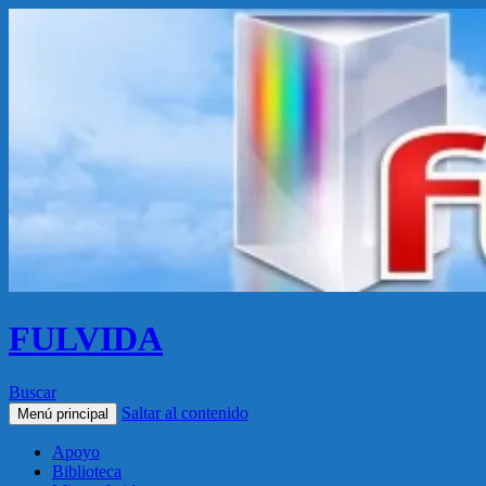
FULVIDA
Buscar
Saltar al contenido
Menú principal
Apoyo
Biblioteca