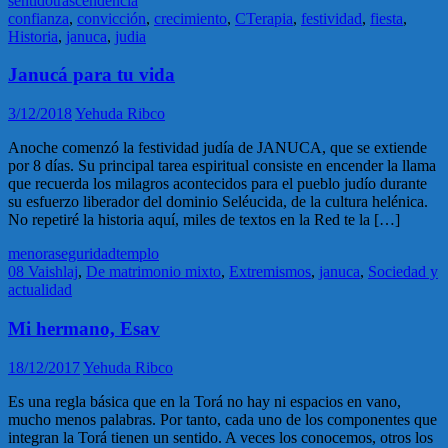
sentido
trascendencia
confianza
,
convicción
,
crecimiento
,
CTerapia
,
festividad
,
fiesta
,
Historia
,
januca
,
judia
Janucá para tu vida
3/12/2018
Yehuda Ribco
Anoche comenzó la festividad judía de JANUCA, que se extiende
por 8 días. Su principal tarea espiritual consiste en encender la llama
que recuerda los milagros acontecidos para el pueblo judío durante
su esfuerzo liberador del dominio Seléucida, de la cultura helénica.
No repetiré la historia aquí, miles de textos en la Red te la […]
menora
seguridad
templo
08 Vaishlaj
,
De matrimonio mixto
,
Extremismos
,
januca
,
Sociedad y
actualidad
Mi hermano, Esav
18/12/2017
Yehuda Ribco
Es una regla básica que en la Torá no hay ni espacios en vano,
mucho menos palabras. Por tanto, cada uno de los componentes que
integran la Torá tienen un sentido. A veces los conocemos, otros los