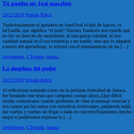
Tú puedes ser José macabeo
23/12/2019
Yehuda Ribco
Tradicionalmente el apelativo de Iosef/José el hijo de Iaacov, es
haTzadik, que significa “el justo”.Nuestra Tradición nos enseña que
no fue un derecho de nacimiento, ni una gracia celestial, ni una
cualidad natural en él esa tendencia a ser tzadik; sino que lo adquirió
a través del aprendizaje, lo reforzó con el entrenamiento de las […]
crecimiento
,
CTerapia
,
januca
La simpleza del poder
20/12/2019
Yehuda Ribco
Al reflexionar tomando como eje la próxima festividad de Januca,
fue brotando este texto que comparto contigo ahora.¡Qué difícil
resulta comunicarse cuando perdemos de vista el mensaje esencial y
nos vamos por las ramas con narrativas irrelevantes, palabrería inútil,
dar vueltas y vueltas sin llegar a nada en concreto!Estaríamos mucho
mejor si pudiéramos expresar lo […]
crecimiento
,
CTerapia
,
januca