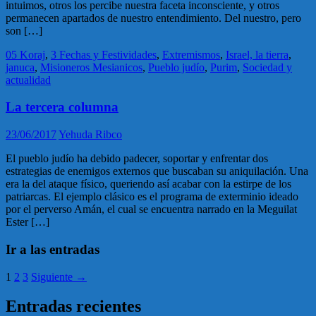
intuimos, otros los percibe nuestra faceta inconsciente, y otros
permanecen apartados de nuestro entendimiento. Del nuestro, pero
son […]
05 Koraj
,
3 Fechas y Festividades
,
Extremismos
,
Israel, la tierra
,
januca
,
Misioneros Mesianicos
,
Pueblo judío
,
Purim
,
Sociedad y
actualidad
La tercera columna
23/06/2017
Yehuda Ribco
El pueblo judío ha debido padecer, soportar y enfrentar dos
estrategias de enemigos externos que buscaban su aniquilación. Una
era la del ataque físico, queriendo así acabar con la estirpe de los
patriarcas. El ejemplo clásico es el programa de exterminio ideado
por el perverso Amán, el cual se encuentra narrado en la Meguilat
Ester […]
Ir a las entradas
1
2
3
Siguiente →
Entradas recientes