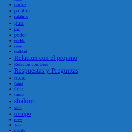
padre
palabra
palabras
pan
paz
poder
pueblo
razón
realidad
Relacion con el projimo
Relación con Dios
Respuestas y Preguntas
ritual
Salud
Salud
sentido
shalom
siete
tiempo
tierra
Tora
trabajo