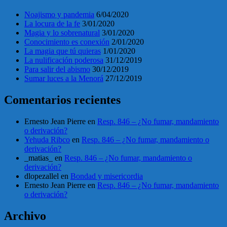
Noajismo y pandemia
6/04/2020
La locura de la fe
3/01/2020
Magia y lo sobrenatural
3/01/2020
Conocimiento es conexión
2/01/2020
La magia que tú quieras
1/01/2020
La nulificación poderosa
31/12/2019
Para salir del abismo
30/12/2019
Sumar luces a la Menorá
27/12/2019
Comentarios recientes
Ernesto Jean Pierre
en
Resp. 846 – ¿No fumar, mandamiento
o derivación?
Yehuda Ribco
en
Resp. 846 – ¿No fumar, mandamiento o
derivación?
_matias_
en
Resp. 846 – ¿No fumar, mandamiento o
derivación?
dlopezallel
en
Bondad y misericordia
Ernesto Jean Pierre
en
Resp. 846 – ¿No fumar, mandamiento
o derivación?
Archivo