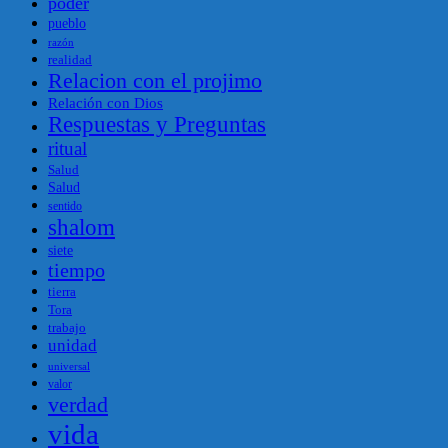
poder
pueblo
razón
realidad
Relacion con el projimo
Relación con Dios
Respuestas y Preguntas
ritual
Salud
Salud
sentido
shalom
siete
tiempo
tierra
Tora
trabajo
unidad
universal
valor
verdad
vida