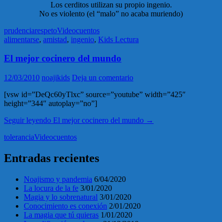
Los cerditos utilizan su propio ingenio.
No es violento (el “malo” no acaba muriendo)
prudencia
respeto
Videocuentos
alimentarse
,
amistad
,
ingenio
,
Kids Lectura
El mejor cocinero del mundo
12/03/2010
noajikids
Deja un comentario
[vsw id=”DeQc60yTlxc” source=”youtube” width=”425″
height=”344″ autoplay=”no”]
Seguir leyendo
El mejor cocinero del mundo
→
tolerancia
Videocuentos
Entradas recientes
Noajismo y pandemia
6/04/2020
La locura de la fe
3/01/2020
Magia y lo sobrenatural
3/01/2020
Conocimiento es conexión
2/01/2020
La magia que tú quieras
1/01/2020