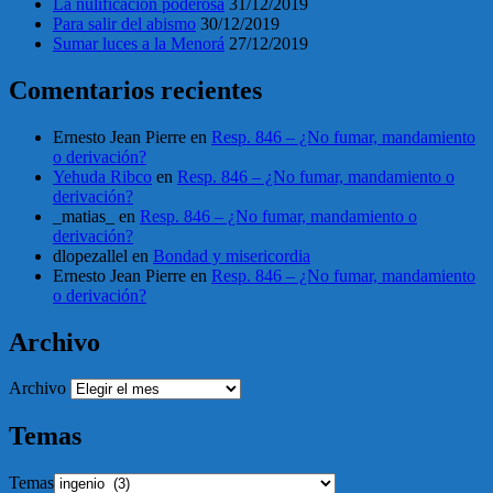
La nulificación poderosa
31/12/2019
Para salir del abismo
30/12/2019
Sumar luces a la Menorá
27/12/2019
Comentarios recientes
Ernesto Jean Pierre
en
Resp. 846 – ¿No fumar, mandamiento
o derivación?
Yehuda Ribco
en
Resp. 846 – ¿No fumar, mandamiento o
derivación?
_matias_
en
Resp. 846 – ¿No fumar, mandamiento o
derivación?
dlopezallel
en
Bondad y misericordia
Ernesto Jean Pierre
en
Resp. 846 – ¿No fumar, mandamiento
o derivación?
Archivo
Archivo
Temas
Temas