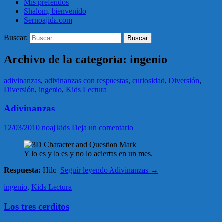
Mis preferidos
Shalom, bienvenido
Sernoajida.com
Buscar:
Archivo de la categoría: ingenio
adivinanzas
,
adivinanzas con respuestas
,
curiosidad
,
Diversión
,
Diversión
,
ingenio
,
Kids Lectura
Adivinanzas
12/03/2010
noajikids
Deja un comentario
Y lo es y lo es y no lo aciertas en un mes.
Respuesta:
Hilo
Seguir leyendo
Adivinanzas
→
ingenio
,
Kids Lectura
Los tres cerditos