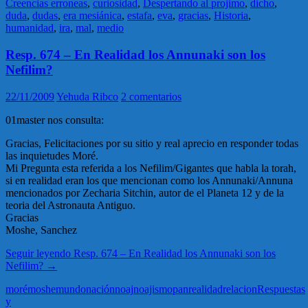
Creencias erroneas
,
curiosidad
,
Despertando al projimo
,
dicho
,
duda
,
dudas
,
era mesiánica
,
estafa
,
eva
,
gracias
,
Historia
,
humanidad
,
ira
,
mal
,
medio
Resp. 674 – En Realidad los Annunaki son los
Nefilim?
22/11/2009
Yehuda Ribco
2 comentarios
01master nos consulta:
Gracias, Felicitaciones por su sitio y real aprecio en responder todas
las inquietudes Moré.
Mi Pregunta esta referida a los Nefilim/Gigantes que habla la torah,
si en realidad eran los que mencionan como los Annunaki/Annuna
mencionados por Zecharia Sitchin, autor de el Planeta 12 y de la
teoria del Astronauta Antiguo.
Gracias
Moshe, Sanchez
Seguir leyendo
Resp. 674 – En Realidad los Annunaki son los
Nefilim?
→
moré
moshe
mundo
nación
noaj
noajismo
pan
realidad
relacion
Respuestas
y