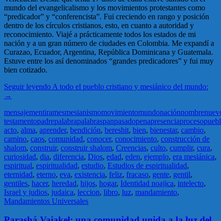
mundo del evangelicalismo y los movimientos protestantes como
“predicador” y “conferencista”. Fui creciendo en rango y posición
dentro de los círculos cristianos, esto, en cuanto a autoridad y
reconocimiento. Viajé a prácticamente todos los estados de mi
nación y a un gran número de ciudades en Colombia. Me expandí a
Curazao, Ecuador, Argentina, República Dominicana y Guatemala.
Estuve entre los así denominados “grandes predicadores” y fui muy
bien cotizado.
Seguir leyendo
A todo el pueblo cristiano y mesiánico del mundo:
→
mensaje
mentira
mes
mesianismo
movimiento
mundo
nación
nombre
nuev
testamento
padre
palabra
palabras
pan
pasado
pena
presencia
proceso
pueb
acto
,
alma
,
aprender
,
bendición
,
bereshit
,
bien
,
bienestar
,
cambio
,
camino
,
caos
,
comunidad
,
conocer
,
conocimiento
,
construcción de
shalom
,
construir
,
construir shalom
,
Creencias
,
culto
,
cumplir
,
cura
,
curiosidad
,
dia
,
diferencia
,
Dios
,
edad
,
eden
,
ejemplo
,
era mesiánica
,
espiritual
,
espiritualidad
,
estudio
,
Estudios de espiritualidad
,
eternidad
,
eterno
,
eva
,
existencia
,
feliz
,
fracaso
,
gente
,
gentil
,
gentiles
,
hacer
,
heredad
,
hijos
,
hogar
,
Identidad noajica
,
intelecto
,
Israel y judios
,
judaica
,
leccion
,
libro
,
luz
,
mandamiento
,
Mandamientos Universales
Parashá Vaiakel: una comunidad unida a la luz del