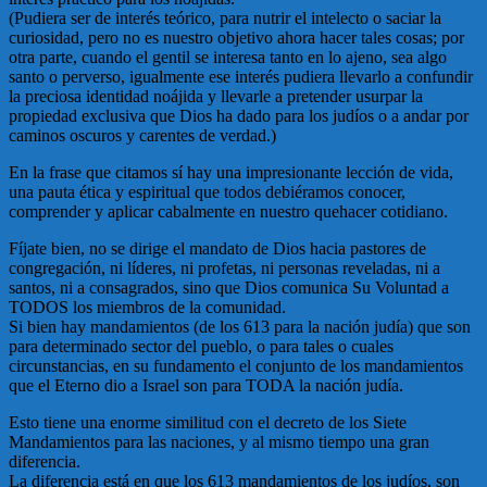
(Pudiera ser de interés teórico, para nutrir el intelecto o saciar la
curiosidad, pero no es nuestro objetivo ahora hacer tales cosas; por
otra parte, cuando el gentil se interesa tanto en lo ajeno, sea algo
santo o perverso, igualmente ese interés pudiera llevarlo a confundir
la preciosa identidad noájida y llevarle a pretender usurpar la
propiedad exclusiva que Dios ha dado para los judíos o a andar por
caminos oscuros y carentes de verdad.)
En la frase que citamos sí hay una impresionante lección de vida,
una pauta ética y espiritual que todos debiéramos conocer,
comprender y aplicar cabalmente en nuestro quehacer cotidiano.
Fíjate bien, no se dirige el mandato de Dios hacia pastores de
congregación, ni líderes, ni profetas, ni personas reveladas, ni a
santos, ni a consagrados, sino que Dios comunica Su Voluntad a
TODOS los miembros de la comunidad.
Si bien hay mandamientos (de los 613 para la nación judía) que son
para determinado sector del pueblo, o para tales o cuales
circunstancias, en su fundamento el conjunto de los mandamientos
que el Eterno dio a Israel son para TODA la nación judía.
Esto tiene una enorme similitud con el decreto de los Siete
Mandamientos para las naciones, y al mismo tiempo una gran
diferencia.
La diferencia está en que los 613 mandamientos de los judíos, son