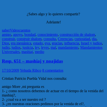
¿Sabes algo y lo quieres compartir?
Adelante!
saber
Videocuentos
amigo
,
apoyo
,
bondad
,
conocimiento
,
construcción de shalom
,
construir
,
construir shalom
,
consulta
,
Creencias
,
curiosidad
,
dia
,
Dios
,
era mesiánica
,
estado
,
eva
,
gracias
,
influencia
,
Israel y judios
,
judio
,
judios
,
justicia
,
ley
,
leyes
,
mal
,
mandamiento
,
Mandamientos
Universales
,
mashiaj
,
medio
Resp. 651 – mashiaj y noajidas
17/10/2009
Yehuda Ribco
8 comentarios
Cristian Patricio Puebla Vidal nos consulta:
amigo More ,mi pregunta es
1- ¿ como nosotros debemos de actuar en el tiempo de la venida del
mashiaj?,
2- ¿cual va a ser nuestro rol ?
3- ¿en nuestras oraciones pedimos por la venida de el?,