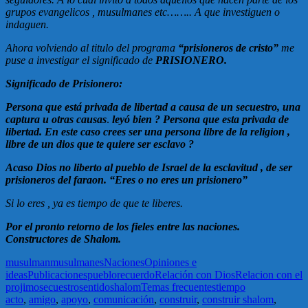
grupos evangelicos , musulmanes etc…….. A que investiguen o
indaguen.
Ahora volviendo al titulo del programa
“prisioneros de cristo”
me
puse a investigar el significado de
PRISIONERO.
Significado de Prisionero:
Persona que está privada de libertad a causa de un secuestro, una
captura u otras causas
.
leyó bien ? Persona que esta privada de
libertad. En este caso crees ser una persona libre de la religion ,
libre de un dios que te quiere ser esclavo ?
Acaso Dios no liberto al pueblo de Israel de la esclavitud , de ser
prisioneros del faraon. “Eres o no eres un prisionero”
Si lo eres , ya es tiempo de que te liberes.
Por el pronto retorno de los fieles entre las naciones.
Constructores de Shalom.
musulman
musulmanes
Naciones
Opiniones e
ideas
Publicaciones
pueblo
recuerdo
Relación con Dios
Relacion con el
projimo
secuestro
sentido
shalom
Temas frecuentes
tiempo
acto
,
amigo
,
apoyo
,
comunicación
,
construir
,
construir shalom
,