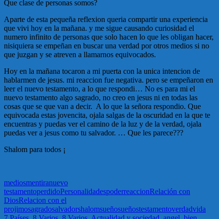
Que clase de personas somos?
Aparte de esta pequeña reflexion queria compartir una experiencia
que vivi hoy en la mañana. y me sigue causando curiosidad el
numero infinito de personas que solo hacen lo que les obligan hacer,
nisiquiera se empeñan en buscar una verdad por otros medios si no
que juzgan y se atreven a llamarnos equivocados.
Hoy en la mañana tocaron a mi puerta con la unica intencion de
hablarmen de jesus. mi reaccion fue negativa. pero se empeñaron en
leer el nuevo testamento, a lo que respondi… No es para mi el
nuevo testamento algo sagrado, no creo en jesus ni en todas las
cosas que se que van a decir. A lo que la señora respondio. Que
equivocada estas jovencita, ojala salgas de la oscuridad en la que te
encuentras y puedas ver el camino de la luz y de la verdad, ojala
puedas ver a jesus como tu salvador. … Que les parece???
Shalom para todos ¡
medios
mentira
nuevo
testamento
perdido
Personalidades
poder
reaccion
Relación con
Dios
Relacion con el
projimo
sagrado
salvador
shalom
sueño
sueños
testamento
verdad
vida
7 Países
,
8 Varios
,
8 Varios
,
Actualidad y sociedad
,
angel
,
bien
,