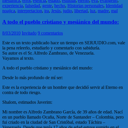
mesiánica
,
error
,
esencia
,
estado
,
estudiar
,
eterno
,
eva
,
evangelio
,
experiencia
,
falsedad
,
gente
,
hecho
,
Historias personales
,
Identidad
noajica
,
interpretacion
,
ira
,
Jesús
,
judio
,
libertad
,
luz
,
madre
,
mal
A todo el pueblo cristiano y mesiánico del mundo:
8/03/2010
Invitado
9 comentarios
Este es un texto publicado hace un tiempo en SERJUDIO.com, vale
la pena releerlo, estudiarlo y comentarlo con sabiduría.
Su autor es el Sr. Alfredo Zambrano, de Venezuela.
Vayamos al texto.
A todo el pueblo cristiano y mesiánico del mundo:
Desde lo más profundo de mí ser:
Este es la experiencia de un hombre que decidió servir al Eterno en
contra de todo riesgo.
Shalom, estimados Javerim:
Mi nombre es Alfredo Zambrano García, de 39 años de edad. Nací
en un pueblo llamado Ocaña, Norte de Santander – Colombia, pero
fui criado en la ciudad de San Cristóbal, estado Táchira –
Venezuela. Desde que tenía 17 años de edad estuve sumido en el