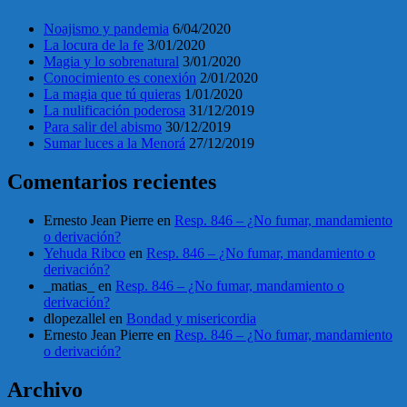
Noajismo y pandemia
6/04/2020
La locura de la fe
3/01/2020
Magia y lo sobrenatural
3/01/2020
Conocimiento es conexión
2/01/2020
La magia que tú quieras
1/01/2020
La nulificación poderosa
31/12/2019
Para salir del abismo
30/12/2019
Sumar luces a la Menorá
27/12/2019
Comentarios recientes
Ernesto Jean Pierre
en
Resp. 846 – ¿No fumar, mandamiento
o derivación?
Yehuda Ribco
en
Resp. 846 – ¿No fumar, mandamiento o
derivación?
_matias_
en
Resp. 846 – ¿No fumar, mandamiento o
derivación?
dlopezallel
en
Bondad y misericordia
Ernesto Jean Pierre
en
Resp. 846 – ¿No fumar, mandamiento
o derivación?
Archivo