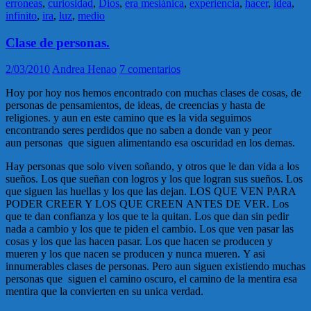
erroneas
,
curiosidad
,
Dios
,
era mesiánica
,
experiencia
,
hacer
,
idea
,
infinito
,
ira
,
luz
,
medio
Clase de personas.
2/03/2010
Andrea Henao
7 comentarios
Hoy por hoy nos hemos encontrado con muchas clases de cosas, de
personas de pensamientos, de ideas, de creencias y hasta de
religiones. y aun en este camino que es la vida seguimos
encontrando seres perdidos que no saben a donde van y peor
aun personas que siguen alimentando esa oscuridad en los demas.
Hay personas que solo viven soñando, y otros que le dan vida a los
sueños. Los que sueñan con logros y los que logran sus sueños. Los
que siguen las huellas y los que las dejan. LOS QUE VEN PARA
PODER CREER Y LOS QUE CREEN ANTES DE VER. Los
que te dan confianza y los que te la quitan. Los que dan sin pedir
nada a cambio y los que te piden el cambio. Los que ven pasar las
cosas y los que las hacen pasar. Los que hacen se producen y
mueren y los que nacen se producen y nunca mueren. Y asi
innumerables clases de personas. Pero aun siguen existiendo muchas
personas que siguen el camino oscuro, el camino de la mentira esa
mentira que la convierten en su unica verdad.