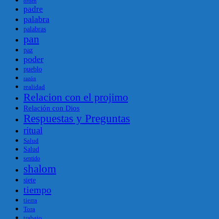
orden
padre
palabra
palabras
pan
paz
poder
pueblo
razón
realidad
Relacion con el projimo
Relación con Dios
Respuestas y Preguntas
ritual
Salud
Salud
sentido
shalom
siete
tiempo
tierra
Tora
trabajo