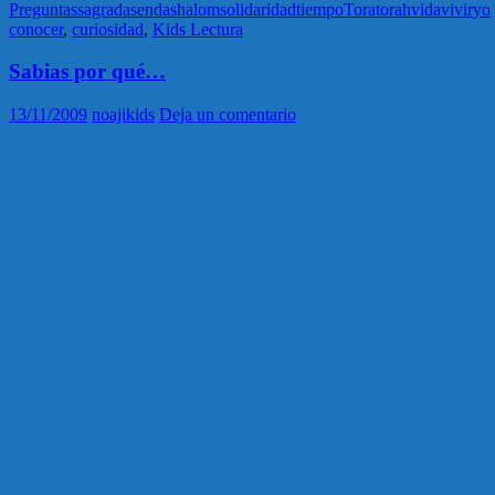
Preguntas
sagrada
senda
shalom
solidaridad
tiempo
Tora
torah
vida
vivir
yo
conocer
,
curiosidad
,
Kids Lectura
Sabias por qué…
13/11/2009
noajikids
Deja un comentario