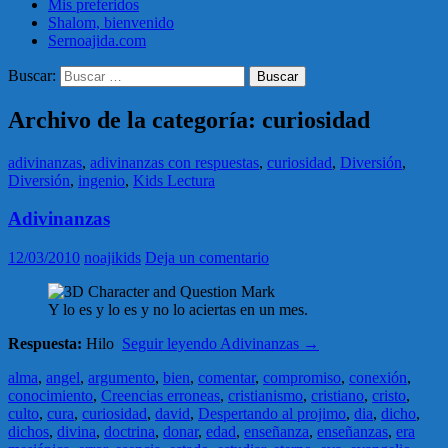
Mis preferidos
Shalom, bienvenido
Sernoajida.com
Buscar:
Archivo de la categoría: curiosidad
adivinanzas
,
adivinanzas con respuestas
,
curiosidad
,
Diversión
,
Diversión
,
ingenio
,
Kids Lectura
Adivinanzas
12/03/2010
noajikids
Deja un comentario
Y lo es y lo es y no lo aciertas en un mes.
Respuesta:
Hilo
Seguir leyendo
Adivinanzas
→
alma
,
angel
,
argumento
,
bien
,
comentar
,
compromiso
,
conexión
,
conocimiento
,
Creencias erroneas
,
cristianismo
,
cristiano
,
cristo
,
culto
,
cura
,
curiosidad
,
david
,
Despertando al projimo
,
dia
,
dicho
,
dichos
,
divina
,
doctrina
,
donar
,
edad
,
enseñanza
,
enseñanzas
,
era