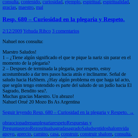
consulta
,
contenido
,
curiosidad
,
ejemplo
,
espiritual
,
espiritualidad
,
gracias
,
maestro
,
mal
Resp. 680 – Curiosidad en la plegaria y Respeto.
2/12/2009
Yehuda Ribco
3 comentarios
Nahuel nos consulta:
Maestro Saludos!
1 – ¿Tiene algún significado el que te pique la nariz sin parar en el
momento de la plegaria?
2 – Despues de terminada la plegaria, por respeto, estoy
acostumbrado a dar tres pasos hacia atrás e inclinarme. Señal de
saludo hacia HaShem. ¿Hay algún problema en que haga tal acto,
que según tengo entendido es parte del saludo de un judío hacia El
Sagrado, Bendito sea?.
Muchas gracias Maestro. Un abrazo!
Nahuel Orué 20 Mozo Bs As Argentina
Seguir leyendo
Resp. 680 – Curiosidad en la plegaria y Respeto.
→
obra
ocio
padre
pan
plegaria
respeto
Respuestas y
Preguntas
rezo
Rezos
ritual
sagrada
sagrado
Salud
sentido
shalom
vida
apoyo
,
aprecio
,
camino
,
casa
,
construir
,
construir shalom
,
consulta
,