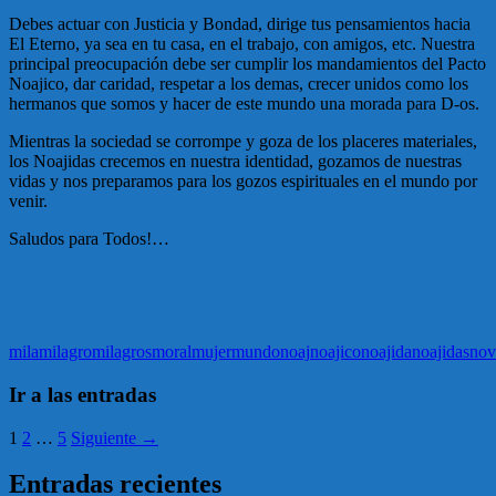
Debes actuar con Justicia y Bondad, dirige tus pensamientos hacia
El Eterno, ya sea en tu casa, en el trabajo, con amigos, etc. Nuestra
principal preocupación debe ser cumplir los mandamientos del Pacto
Noajico, dar caridad, respetar a los demas, crecer unidos como los
hermanos que somos y hacer de este mundo una morada para D-os.
Mientras la sociedad se corrompe y goza de los placeres materiales,
los Noajidas crecemos en nuestra identidad, gozamos de nuestras
vidas y nos preparamos para los gozos espirituales en el mundo por
venir.
Saludos para Todos!…
mila
milagro
milagros
moral
mujer
mundo
noaj
noajico
noajida
noajidas
nov
Ir a las entradas
1
2
…
5
Siguiente →
Entradas recientes