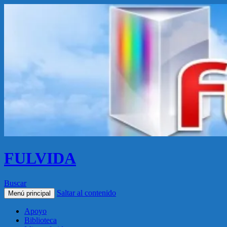
FULVIDA
Buscar
Saltar al contenido
Menú principal
Apoyo
Biblioteca