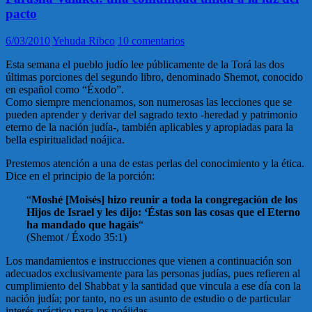
pacto
6/03/2010
Yehuda Ribco
10 comentarios
Esta semana el pueblo judío lee públicamente de la Torá las dos
últimas porciones del segundo libro, denominado Shemot, conocido
en español como “Éxodo”.
Como siempre mencionamos, son numerosas las lecciones que se
pueden aprender y derivar del sagrado texto -heredad y patrimonio
eterno de la nación judía-, también aplicables y apropiadas para la
bella espiritualidad noájica.
Prestemos atención a una de estas perlas del conocimiento y la ética.
Dice en el principio de la porción:
“
Moshé [Moisés] hizo reunir a toda la congregación de los
Hijos de Israel y les dijo: ‘Éstas son las cosas que el Eterno
ha mandado que hagáis
“
(Shemot / Éxodo 35:1)
Los mandamientos e instrucciones que vienen a continuación son
adecuados exclusivamente para las personas judías, pues refieren al
cumplimiento del Shabbat y la santidad que vincula a ese día con la
nación judía; por tanto, no es un asunto de estudio o de particular
interés práctico para los noájidas.