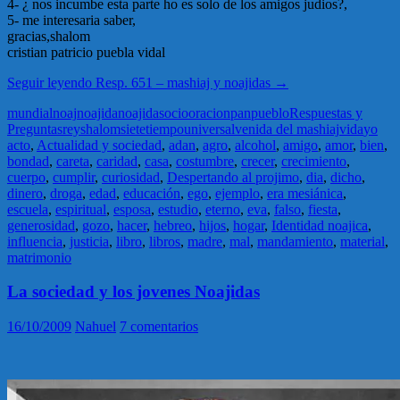
4- ¿ nos incumbe esta parte ho es solo de los amigos judios?,
5- me interesaria saber,
gracias,shalom
cristian patricio puebla vidal
Seguir leyendo
Resp. 651 – mashiaj y noajidas
→
mundial
noaj
noajida
noajidas
ocio
oracion
pan
pueblo
Respuestas y
Preguntas
rey
shalom
siete
tiempo
universal
venida del mashiaj
vida
yo
acto
,
Actualidad y sociedad
,
adan
,
agro
,
alcohol
,
amigo
,
amor
,
bien
,
bondad
,
careta
,
caridad
,
casa
,
costumbre
,
crecer
,
crecimiento
,
cuerpo
,
cumplir
,
curiosidad
,
Despertando al projimo
,
dia
,
dicho
,
dinero
,
droga
,
edad
,
educación
,
ego
,
ejemplo
,
era mesiánica
,
escuela
,
espiritual
,
esposa
,
estudio
,
eterno
,
eva
,
falso
,
fiesta
,
generosidad
,
gozo
,
hacer
,
hebreo
,
hijos
,
hogar
,
Identidad noajica
,
influencia
,
justicia
,
libro
,
libros
,
madre
,
mal
,
mandamiento
,
material
,
matrimonio
La sociedad y los jovenes Noajidas
16/10/2009
Nahuel
7 comentarios