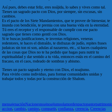
Así pues, debes estar feliz, eres noájida, lo sabes y vives como tal.
Tienes un sagrado pacto con Dios, por siempre, sin excusas, sin
cambios.
Es el pacto de los Siete Mandamientos, que te provee de bienestar, te
inunda con bendición, te premia con una buena vida en la eternidad.
Tú eres el receptor y el responsable de cumplir con ese pacto
sagrado que tienes como gentil con Dios.
Si te buscas justificaciones, te inventas religiones, veneras
redentores, te haces el distraído, te disfrazas de judío, repites frases
judaicas sin ton ni son, adulas al nazareno, etc., si haces cualquiera
de las cosas que Dios no te ha pedido que hagas para nutrir tu
espiritualidad y dar sentido a tu vida, entonces estás en el camino del
fracaso, en el caos, rodeado de sombras y abismo.
Tienes un pacto sagrado y eterno con Dios, el noajismo.
Para vivirlo como individuo, para formar comunidades unidas y
trabajar todos y todas por la construcción de Shalom.
mensaje
nación
Naciones
noaj
noajismo
olam
orden
pacto
pastor
patrimoni
accion
,
cambio
,
camino
,
compartir
,
confianza
,
creencia
,
Creencias