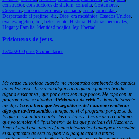
constructor
,
constructores de shalom
,
consulta
,
Costumbres
,
Creencias
,
Creencias erroneas
,
cristiano
,
cristo
,
curiosidad
,
Despertando al projimo
,
dia
,
Dios
,
era mesiánica
,
Estados Unidos
,
eva
,
evangelico
,
fiel
,
fieles
,
gente
,
Historia
,
Historias personales
,
Hogar y Familia
,
Identidad noajica
,
ley
,
libertad
Prisioneros de jesus.
13/02/2010
uriel
8 comentarios
Me causo curiosidad cuando me encontraba cambiando de canales
en mi televisor , buscando algun canal que me pudiera brindar
alguna ensenanza , que por cierto son muy pocos. Me tope con un
programa que se titulaba
“Prisioneros de cristo”
e inmediatamente
me dije:
Ya era hora que los seguidores del nazareno emitieran
algo que tuviera sentido
. Aunque no vi el programa por que se de
lo que acostumbran hablar los cristianos. Les recuerdo a algunos
que yo tambien fui “prisionero” de los que predican del Nazareno.
Pero al igual que algunos fui mas inteligente al indagar o consultar
el surgimiento de esta religion y el porque atraia a tantos
seguidores. A lo cual invito a todos aquellos que hacen parte de los