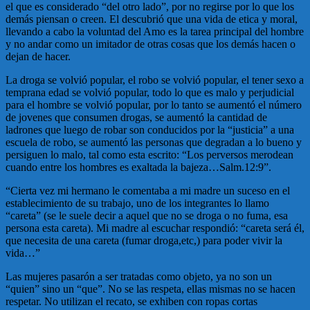
el que es considerado “del otro lado”, por no regirse por lo que los
demás piensan o creen. El descubrió que una vida de etica y moral,
llevando a cabo la voluntad del Amo es la tarea principal del hombre
y no andar como un imitador de otras cosas que los demás hacen o
dejan de hacer.
La droga se volvió popular, el robo se volvió popular, el tener sexo a
temprana edad se volvió popular, todo lo que es malo y perjudicial
para el hombre se volvió popular, por lo tanto se aumentó el número
de jovenes que consumen drogas, se aumentó la cantidad de
ladrones que luego de robar son conducidos por la “justicia” a una
escuela de robo, se aumentó las personas que degradan a lo bueno y
persiguen lo malo, tal como esta escrito: “Los perversos merodean
cuando entre los hombres es exaltada la bajeza…Salm.12:9”.
“Cierta vez mi hermano le comentaba a mi madre un suceso en el
establecimiento de su trabajo, uno de los integrantes lo llamo
“careta” (se le suele decir a aquel que no se droga o no fuma, esa
persona esta careta). Mi madre al escuchar respondió: “careta será él,
que necesita de una careta (fumar droga,etc,) para poder vivir la
vida…”
Las mujeres pasarón a ser tratadas como objeto, ya no son un
“quien” sino un “que”. No se las respeta, ellas mismas no se hacen
respetar. No utilizan el recato, se exhiben con ropas cortas