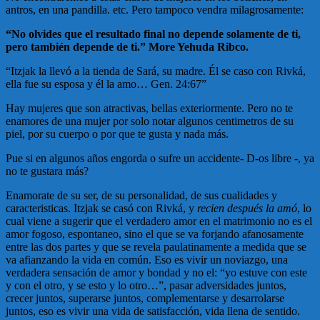
antros, en una pandilla. etc. Pero tampoco vendra milagrosamente:
“No olvides que el resultado final no depende solamente de ti,
pero también depende de ti.” More Yehuda Ribco.
“Itzjak la llevó a la tienda de Sará, su madre. Él se caso con Rivká,
ella fue su esposa y él la amo… Gen. 24:67”
Hay mujeres que son atractivas, bellas exteriormente. Pero no te
enamores de una mujer por solo notar algunos centimetros de su
piel, por su cuerpo o por que te gusta y nada más.
Pue si en algunos años engorda o sufre un accidente- D-os libre -, ya
no te gustara más?
Enamorate de su ser, de su personalidad, de sus cualidades y
caracteristicas. Itzjak se casó con Rivká, y
recien después la amó
, lo
cual viene a sugerir que el verdadero amor en el matrimonio no es el
amor fogoso, espontaneo, sino el que se va forjando afanosamente
entre las dos partes y que se revela paulatinamente a medida que se
va afianzando la vida en común. Eso es vivir un noviazgo, una
verdadera sensación de amor y bondad y no el: “yo estuve con este
y con el otro, y se esto y lo otro…”, pasar adversidades juntos,
crecer juntos, superarse juntos, complementarse y desarrolarse
juntos, eso es vivir una vida de satisfacción, vida llena de sentido.