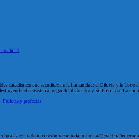
actualidad
ibles cataclismos que sacudieron a la humanidad: el Diluvio y la Torre 
, destruyendo el ecosistema, negando al Creador y Su Presencia. La con
j
,
Profetas y profecías
i Lo buscas con todo tu corazón y con toda tu alma.»(Devarim/Deutero