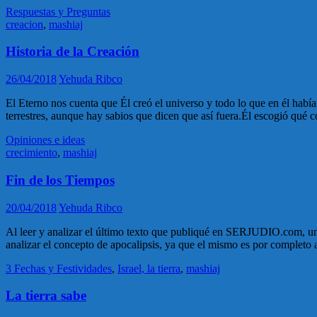
Respuestas y Preguntas
creacion
,
mashiaj
Historia de la Creación
26/04/2018
Yehuda Ribco
El Eterno nos cuenta que Él creó el universo y todo lo que en él hab
terrestres, aunque hay sabios que dicen que así fuera.Él escogió qué
Opiniones e ideas
crecimiento
,
mashiaj
Fin de los Tiempos
20/04/2018
Yehuda Ribco
Al leer y analizar el último texto que publiqué en SERJUDIO.com, un 
analizar el concepto de apocalipsis, ya que el mismo es por completo 
3 Fechas y Festividades
,
Israel, la tierra
,
mashiaj
La tierra sabe