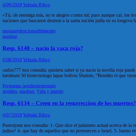
4/09/2018
Yehuda Ribco
«Tú, oh enemiga mía, no te alegres contra mí; pues aunque caí, me leva
naciones que buscaron destruir a la santa nación judía en su longeva 
mesias
redencion
sufrimiento
mashiaj
Resp. 6148 – nacio la vaca roja?
6/08/2018
Yehuda Ribco
carlos777 nos consulta: quisiera saber si ya nacio la novilla roja para
larraburu 50 biotecnologo lapaz bolivia Shalom, “Bendito el que vien
Preguntas pendientes
templo
gentiles
,
mashiaj
,
Vida y muerte
Resp. 6134 – Creen en la resurreccion de los muertos?
6/07/2018
Yehuda Ribco
Pastorjonn nos consulta: 1- Que dice el judaismo actual acerca de la res
judios? 4- que hay de aquellos que no pertenecen a Israel, 5- bueno e