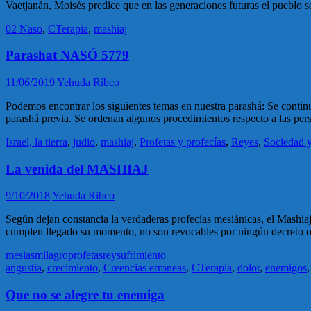
Vaetjanán, Moisés predice que en las generaciones futuras el pueblo s
02 Naso
,
CTerapia
,
mashiaj
Parashat NASÓ 5779
11/06/2019
Yehuda Ribco
Podemos encontrar los siguientes temas en nuestra parashá: Se contin
parashá previa. Se ordenan algunos procedimientos respecto a las pers
Israel, la tierra
,
judio
,
mashiaj
,
Profetas y profecías
,
Reyes
,
Sociedad y
La venida del MASHIAJ
9/10/2018
Yehuda Ribco
Según dejan constancia la verdaderas profecías mesiánicas, el Mashiaj
cumplen llegado su momento, no son revocables por ningún decreto o s
mesias
milagro
profetas
rey
sufrimiento
angustia
,
crecimiento
,
Creencias erroneas
,
CTerapia
,
dolor
,
enemigos
Que no se alegre tu enemiga