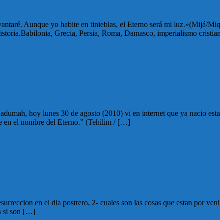
ntaré. Aunque yo habite en tinieblas, el Eterno será mi luz.»(Mijá/Miqu
historia.Babilonia, Grecia, Persia, Roma, Damasco, imperialismo cristia
h adumah, hoy lunes 30 de agosto (2010) vi en internet que ya nacio esta
e en el nombre del Eterno.” (Tehilim / […]
urreccion en el dia postrero, 2- cuales son las cosas que estan por venir
n si son […]