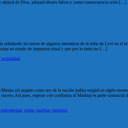
e alejará de Dios, adorará dioses falsos y como consecuencia sería […]
úa señalando las tareas de algunos miembros de la tribu de Leví en el 
onas en estado de impureza ritual y que por lo tanto no […]
 actualidad
/Mesías (el ungido como rey de la nación judía) surgirá en algún moment
uceso.Así pues, esperar con confianza al Mashiaj es parte sustancial d
,
enfermedad
,
exilio
,
mashiaj
,
penurias