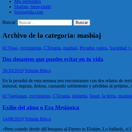
Mis preferidos
Shalom, bienvenido
Sernoajida.com
Buscar:
Archivo de la categoría: mashiaj
02 Noaj
,
crecimiento
,
CTerapia
,
mashiaj
,
Pecados varios
,
Sociedad y 
Dos desastres que puedes evitar en tu vida
30/10/2019
Yehuda Ribco
En la perashá de esta semana nos encontramos con dos relatos de terr
inmoral, ingrata, dolosa, causando sufrimiento y pérdidas al prójimo
02 Vaetjanan
,
crecimiento
,
CTerapia
,
idolatria
,
Israel, la tierra
,
mashia
Exilio del alma o Era Mesiánica
14/08/2019
Yehuda Ribco
«Pero cuando desde allí busques al Eterno tu Elohim, Lo hallarás, s