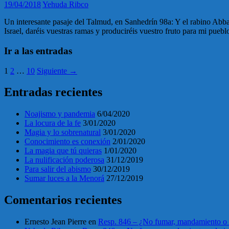
19/04/2018
Yehuda Ribco
Un interesante pasaje del Talmud, en Sanhedrín 98a: Y el rabino Abba 
Israel, daréis vuestras ramas y produciréis vuestro fruto para mi puebl
Ir a las entradas
1
2
…
10
Siguiente →
Entradas recientes
Noajismo y pandemia
6/04/2020
La locura de la fe
3/01/2020
Magia y lo sobrenatural
3/01/2020
Conocimiento es conexión
2/01/2020
La magia que tú quieras
1/01/2020
La nulificación poderosa
31/12/2019
Para salir del abismo
30/12/2019
Sumar luces a la Menorá
27/12/2019
Comentarios recientes
Ernesto Jean Pierre
en
Resp. 846 – ¿No fumar, mandamiento o 