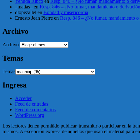
Yehuda Ribco
en
Resp. 846 – ¿No fumar, mandamiento o deri
_matias_
en
Resp. 846 – ¿No fumar, mandamiento o derivació
dlopezallel
en
Bondad y misericordia
Ernesto Jean Pierre
en
Resp. 846 – ¿No fumar, mandamiento o 
Archivo
Archivo
Temas
Temas
Ingresa
Acceder
Feed de entradas
Feed de comentarios
WordPress.org
Los lectores tienen permitido publicar, transmitir o participar en la tr
mismos. A excepción expresa de aquellos que usan el material para enga