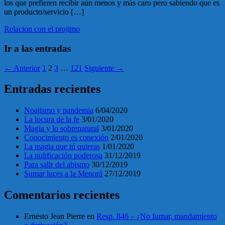
los que prefieren recibir aún menos y más caro pero sabiendo que es
un producto/servicio […]
Relacion con el projimo
Ir a las entradas
← Anterior
1
2
3
…
121
Siguiente →
Entradas recientes
Noajismo y pandemia
6/04/2020
La locura de la fe
3/01/2020
Magia y lo sobrenatural
3/01/2020
Conocimiento es conexión
2/01/2020
La magia que tú quieras
1/01/2020
La nulificación poderosa
31/12/2019
Para salir del abismo
30/12/2019
Sumar luces a la Menorá
27/12/2019
Comentarios recientes
Ernesto Jean Pierre
en
Resp. 846 – ¿No fumar, mandamiento