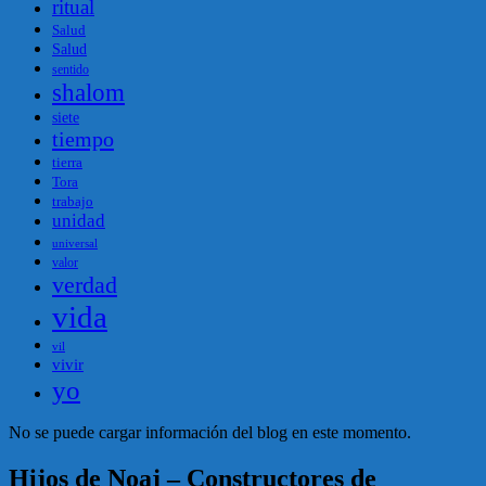
ritual
Salud
Salud
sentido
shalom
siete
tiempo
tierra
Tora
trabajo
unidad
universal
valor
verdad
vida
vil
vivir
yo
No se puede cargar información del blog en este momento.
Hijos de Noaj – Constructores de