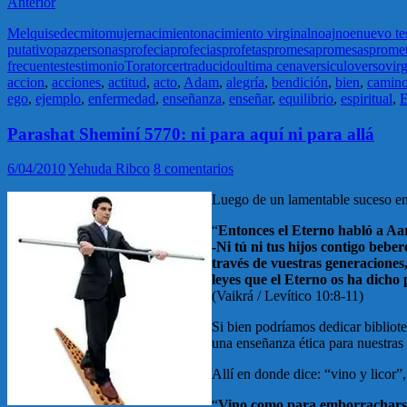
Anterior
Melquisedec
mito
mujer
nacimiento
nacimiento virginal
noaj
noe
nuevo te
putativo
paz
personas
profecia
profecias
profetas
promesa
promesas
prome
frecuentes
testimonio
Tora
torcer
traducido
ultima cena
versiculo
verso
virg
accion
,
acciones
,
actitud
,
acto
,
Adam
,
alegría
,
bendición
,
bien
,
camin
ego
,
ejemplo
,
enfermedad
,
enseñanza
,
enseñar
,
equilibrio
,
espiritual
,
E
Parashat Sheminí 5770: ni para aquí ni para allá
6/04/2010
Yehuda Ribco
8 comentarios
Luego de un lamentable suceso en 
“
Entonces el Eterno habló a Aa
-Ni tú ni tus hijos contigo bebe
través de vuestras generaciones,
leyes que el Eterno os ha dicho
(Vaikrá / Levítico 10:8-11)
Si bien podríamos dedicar bibliot
una enseñanza ética para nuestras 
Allí en donde dice: “vino y licor
“
Vino como para emborrachars