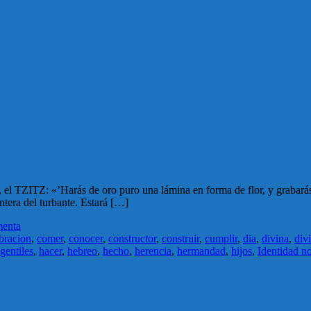
 el TZITZ: «’Harás de oro puro una lámina en forma de flor, y grabarás
antera del turbante. Estará […]
menta
bracion
,
comer
,
conocer
,
constructor
,
construir
,
cumplir
,
dia
,
divina
,
div
gentiles
,
hacer
,
hebreo
,
hecho
,
herencia
,
hermandad
,
hijos
,
Identidad no