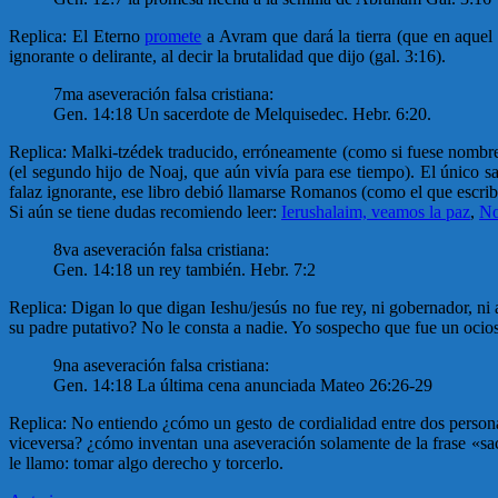
Replica: El Eterno
promete
a Avram que dará la tierra (que en aquel 
ignorante o delirante, al decir la brutalidad que dijo (gal. 3:16).
7ma aseveración falsa cristiana:
Gen. 14:18 Un sacerdote de Melquisedec. Hebr. 6:20.
Replica: Malki-tzédek traducido, erróneamente (como si fuese nombre 
(el segundo hijo de Noaj, que aún vivía para ese tiempo). El único s
falaz ignorante, ese libro debió llamarse Romanos (como el que escri
Si aún se tiene dudas recomiendo leer:
Ierushalaim, veamos la paz
,
No
8va aseveración falsa cristiana:
Gen. 14:18 un rey también. Hebr. 7:2
Replica: Digan lo que digan Ieshu/jesús no fue rey, ni gobernador, ni al
su padre putativo? No le consta a nadie. Yo sospecho que fue un ocio
9na aseveración falsa cristiana:
Gen. 14:18 La última cena anunciada Mateo 26:26-29
Replica: No entiendo ¿cómo un gesto de cordialidad entre dos personas
viceversa? ¿cómo inventan una aseveración solamente de la frase «sac
le llamo: tomar algo derecho y torcerlo.