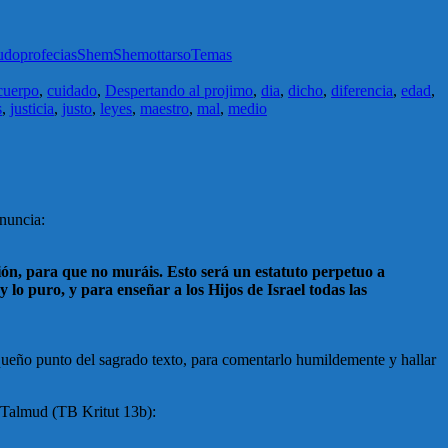
udoprofecias
Shem
Shemot
tarso
Temas
cuerpo
,
cuidado
,
Despertando al projimo
,
dia
,
dicho
,
diferencia
,
edad
,
s
,
justicia
,
justo
,
leyes
,
maestro
,
mal
,
medio
anuncia:
unión, para que no muráis. Esto será un estatuto perpetuo a
 lo puro, y para enseñar a los Hijos de Israel todas las
equeño punto del sagrado texto, para comentarlo humildemente y hallar
l Talmud (TB Kritut 13b):