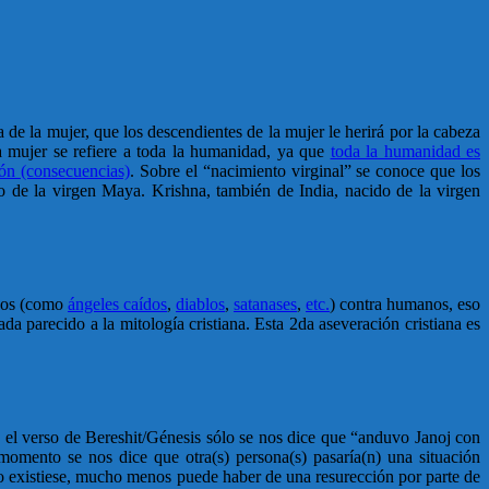
 de la mujer, que los descendientes de la mujer le herirá por la cabeza
la mujer se refiere a toda la humanidad, ya que
toda la humanidad es
ción (consecuencias)
. Sobre el “nacimiento virginal” se conoce que los
do de la virgen Maya. Krishna, también de India, nacido de la virgen
icos (como
ángeles caídos
,
diablos
,
satanases
,
etc.
) contra humanos, eso
ada parecido a la mitología cristiana. Esta 2da aseveración cristiana es
n el verso de Bereshit/Génesis sólo se nos dice que “anduvo Janoj con
momento se nos dice que otra(s) persona(s) pasaría(n) una situación
ismo existiese, mucho menos puede haber de una resurección por parte de