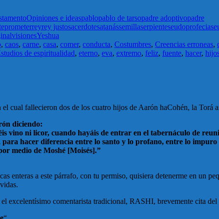
stamento
Opiniones e ideas
pablo
pablo de tarso
padre adoptivo
padre
te
prometer
rey
rey justo
sacerdote
satanás
semilla
serpiente
seudoprofecia
se
inal
visiones
Yeshua
o
,
caos
,
carne
,
casa
,
comer
,
conducta
,
Costumbres
,
Creencias erroneas
,
studios de espiritualidad
,
eterno
,
eva
,
extremo
,
feliz
,
fuente
,
hacer
,
hijo
el cual fallecieron dos de los cuatro hijos de Aarón haCohén, la Torá 
rón diciendo:
réis vino ni licor, cuando hayáis de entrar en el tabernáculo de re
 para hacer diferencia entre lo santo y lo profano, entre lo impuro y
 por medio de Moshé [Moisés].”
ecas enteras a este párrafo, con tu permiso, quisiera detenerme en un p
vidas.
”, el excelentísimo comentarista tradicional, RASHI, brevemente cita de
e
“