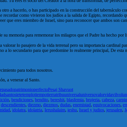
idad. Tú eres el socio del Creador a la hora de transformar, de perfeccio
 otro a hacerlo, o has participado en la construcción del tabernáculo c
e recordar como vivieron los judíos a la salida de Egipto, recordando q
reer que eres miembro de Israel, sino para reconocer que ambos son cam
de su memoria para rememorar los milagros que el Padre ha hecho por Is
 valorar lo pasajero de la vida terrenal pero su importancia cardinal pa
o a lo secundario para que predomine lo realmente principal, De esta m
cimiento para todos nosotros.
ón, a venerar al Santo.
e
pasado
patrimonio
perfecto
Pesaj Shavuot
dad
santo
siete
templo
tiempo
tierra
tribu
universal
universo
valor
vida
vil
volun
ición
,
bendiciones
,
bendito
,
bereshit
,
blasfemia
,
brujeria
,
cabeza
,
carpin
,
descendientes
,
diezmo
,
diezmos
,
dudas
,
enemistad
,
equivocaciones
,
er
nidad
,
idolatra
,
idolatria
,
Ierushalaim
,
ieshu
,
Israel y judios
,
jerusalen
,
J