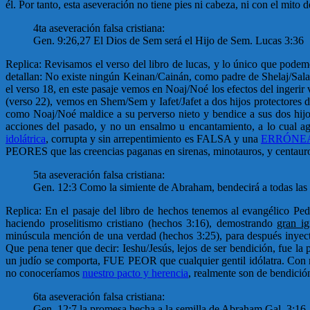
él. Por tanto, esta aseveración no tiene pies ni cabeza, ni con el mit
4ta aseveración falsa cristiana:
Gen. 9:26,27 El Dios de Sem será el Hijo de Sem. Lucas 3:36
Replica: Revisamos el verso del libro de lucas, y lo único que pod
detallan: No existe ningún Keinan/Cainán, como padre de Shelaj/Sala
el verso 18, en este pasaje vemos en Noaj/Noé los efectos del ingerir
(verso 22), vemos en Shem/Sem y Iafet/Jafet a dos hijos protectores d
como Noaj/Noé maldice a su perverso nieto y bendice a sus dos hijo
acciones del pasado, y no un ensalmo u encantamiento, a lo cual ag
idolátrica
, corrupta y sin arrepentimiento es FALSA y una
ERRÓNEA
PEORES que las creencias paganas en sirenas, minotauros, y centauros
5ta aseveración falsa cristiana:
Gen. 12:3 Como la simiente de Abraham, bendecirá a todas las
Replica: En el pasaje del libro de hechos tenemos al evangélico Pedr
haciendo proselitismo cristiano (hechos 3:16), demostrando
gran ig
minúscula mención de una verdad (hechos 3:25), para después inyectar
Que pena tener que decir: Ieshu/Jesús, lejos de ser bendición, fue 
un judío se comporta, FUE PEOR que cualquier gentil idólatra. Con 
no conoceríamos
nuestro pacto y herencia
, realmente son de bendició
6ta aseveración falsa cristiana:
Gen. 12:7 la promesa hecha a la semilla de Abraham Gal. 3:16