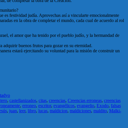
nar, de completar la obra de la Creación.
omunitario?
ue es festividad judía. Aprovechas así a vincularte emocionalmente
aradas en la obra de completar el mundo, cada cual de acuerdo al rol
rael, el amor que ha tenido por el pueblo judío, y la hermandad de
ra adquirir buenos frutos para gozar en su eternidad.
anera estará ejercitando su voluntad para la misión de construir un
tad
yo
tero
,
castellanizados
,
citas
,
creencias
,
Creencias erroneas
,
creencias
roneamente
,
erroneo
,
escritor
,
evangélicos
,
evangelio
,
Exodo
,
falsas
esús
,
juan
,
leer
,
libro
,
lucas
,
maldicion
,
maldiciones
,
maldito
,
Malki-