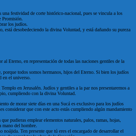
 una festividad de corte histórico-nacional, pues se vincula a los
de Promisión.
rar los judíos.
no, está desobedeciendo la divina Voluntad, y está dañando su pureza
 al Eterno, en representación de todas las naciones gentiles de la
te, porque todos somos hermanos, hijos del Eterno. Si bien los judíos
d en el universo.
 Templo en Jerusalén. Judíos y gentiles a la par nos presentaremos a
opio, cumpliendo con la divina Voluntad.
ento de morar siete días en una Sucá es exclusivo para los judíos
uedes considerar que con este acto estás cumpliendo algún mandamiento
a que pudieras emplear elementos naturales, palos, ramas, hojas,
la mano del hombre.
mo noájida. Ten presente que tú eres el encargado de desarrollar el