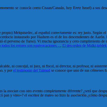
momento se conocía como Cnaan/Canaán, hoy Eretz Israel) a sus descend
propio) Melquisedec, al español correctamente es: rey justo. Según el
acerdocio instaurado por Hashem es el de los descendientes de Aarón. E
bió el perverso de Tarso). Vi mucha ignorancia y cero cumplimiento de 
 todos los errores son equivocaciones…
,
El des-orden de Malki-tzédek
calde, ni concejal, ni juez, ni fiscal, ni director, ni profesor, ni asist
so, y por
el testimonio del Talmud
se conoce que uno de sus crímenes fu
 la asocian con otro evento completamente diferente? ¿será que después
ó pan y vino»? el escritor de mateo no hizo la asociación ¿cómo despué