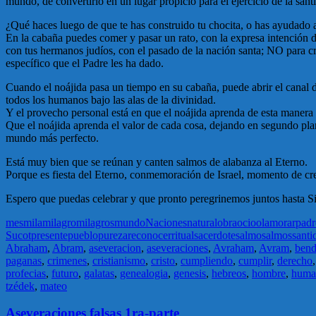
mundo, de convertirlo en un lugar propicio para el ejercicio de la sant
¿Qué haces luego de que te has construido tu chocita, o has ayudado a
En la cabaña puedes comer y pasar un rato, con la expresa intención d
con tus hermanos judíos, con el pasado de la nación santa; NO para c
específico que el Padre les ha dado.
Cuando el noájida pasa un tiempo en su cabaña, puede abrir el canal 
todos los humanos bajo las alas de la divinidad.
Y el provecho personal está en que el noájida aprenda de esta manera a
Que el noájida aprenda el valor de cada cosa, dejando en segundo plan
mundo más perfecto.
Está muy bien que se reúnan y canten salmos de alabanza al Eterno.
Porque es fiesta del Eterno, conmemoración de Israel, momento de cre
Espero que puedas celebrar y que pronto peregrinemos juntos hasta Si
mes
mila
milagro
milagros
mundo
Naciones
natural
obra
ocio
olam
orar
padr
Sucot
presente
pueblo
pureza
reconocer
ritual
sacerdote
salmo
salmos
santi
Abraham
,
Abram
,
aseveracion
,
aseveraciones
,
Avraham
,
Avram
,
bend
paganas
,
crimenes
,
cristianismo
,
cristo
,
cumpliendo
,
cumplir
,
derecho
profecias
,
futuro
,
galatas
,
genealogia
,
genesis
,
hebreos
,
hombre
,
huma
tzédek
,
mateo
Aseveraciones falsas 1ra-parte