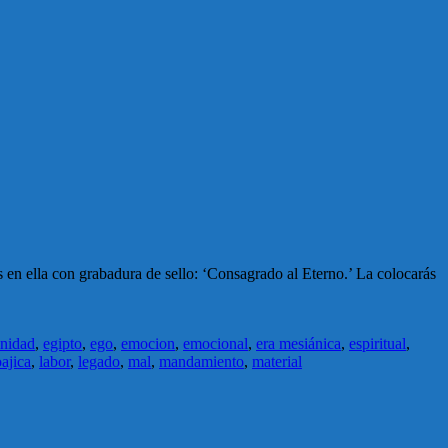
 en ella con grabadura de sello: ‘Consagrado al Eterno.’ La colocarás
inidad
,
egipto
,
ego
,
emocion
,
emocional
,
era mesiánica
,
espiritual
,
ajica
,
labor
,
legado
,
mal
,
mandamiento
,
material