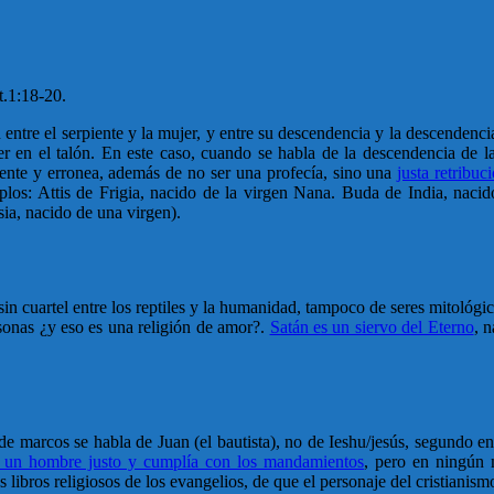
t.1:18-20.
ntre el serpiente y la mujer, y entre su descendencia y la descendencia
jer en el talón. En este caso, cuando se habla de la descendencia de 
dente y erronea, además de no ser una profecía, sino una
justa retribu
mplos: Attis de Frigia, nacido de la virgen Nana. Buda de India, naci
sia, nacido de una virgen).
uartel entre los reptiles y la humanidad, tampoco de seres mitológ
ersonas ¿y eso es una religión de amor?.
Satán es un siervo del Eterno
, n
 de marcos se habla de Juan (el bautista), no de Ieshu/jesús, segundo e
a un hombre justo y cumplía con los mandamientos
, pero en ningún 
s libros religiosos de los evangelios, de que el personaje del cristian