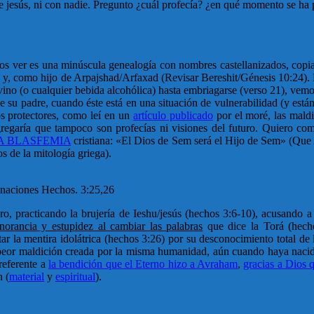
o de jesús, ni con nadie. Pregunto ¿cuál profecía? ¿en qué momento se ha
emos ver es una minúscula genealogía con nombres castellanizados, cop
 y, como hijo de Arpajshad/Arfaxad (Revisar Bereshit/Génesis 10:24). P
 vino (o cualquier bebida alcohólica) hasta embriagarse (verso 21), vemo
e su padre, cuando éste está en una situación de vulnerabilidad (y están
s protectores, como leí en un
artículo publicado
por el moré, las mald
regaría que tampoco son profecías ni visiones del futuro. Quiero com
 BLASFEMIA
cristiana: «El Dios de Sem será el Hijo de Sem» (Que 
 de la mitología griega).
 naciones Hechos. 3:25,26
o, practicando la brujería de Ieshu/jesús (hechos 3:6-10), acusando a 
norancia y estupidez al cambiar las palabras
que dice la Torá (hech
 la mentira idolátrica (hechos 3:26) por su desconocimiento total de 
la peor maldición creada por la misma humanidad, aún cuando haya nacid
referente a
la bendición que el Eterno hizo a Avraham
,
gracias a Dios q
n (
material
y
espiritual
).