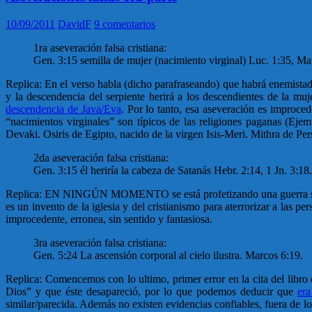
10/09/2011
DavidF
9 comentarios
1ra aseveración falsa cristiana:
Gen. 3:15 semilla de mujer (nacimiento virginal) Luc. 1:35, Ma
Replica: En el verso habla (dicho parafraseando) que habrá enemistad e
y la descendencia del serpiente herirá a los descendientes de la mu
descendencia de Java/Eva
. Por lo tanto, esa aseveración es improce
“nacimientos virginales” son típicos de las religiones paganas (Eje
Devaki. Osiris de Egipto, nacido de la virgen Isis-Meri. Mithra de Per
2da aseveración falsa cristiana:
Gen. 3:15 él heriría la cabeza de Satanás Hebr. 2:14, 1 Jn. 3:18.
Replica: EN NINGÚN MOMENTO se está profetizando una guerra sin c
es un invento de la iglesia y del cristianismo para aterrorizar a las p
improcedente, erronea, sin sentido y fantasiosa.
3ra aseveración falsa cristiana:
Gen. 5:24 La ascensión corporal al cielo ilustra. Marcos 6:19.
Replica: Comencemos con lo ultimo, primer error en la cita del libro
Dios” y que éste desapareció, por lo que podemos deducir que
er
similar/parecida. Además no existen evidencias confiables, fuera de lo