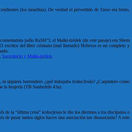
ientes (los israelitas). De verdad el pervertido de Tarso era bruto,
 comentarista judío RaSH”I, el Malki-tzédek (de este pasaje) era Shem
l escritor del libro cristiano (mal llamado) Hebreos es un completo y
nada.
,
Sacerdocio y Malki-tzédek
.
ente, ni siquiera barrendero ¿qué trabajaba Ieshu/Jesús? ¿Carpintero como
e la brujería (TB Sanhedrín 43a).
 de la “última cena” ieshu/jesus le dio los diezmos a los discípulos o
s de pasar tantos siglos hacen una asociación tan disasociada? A esto