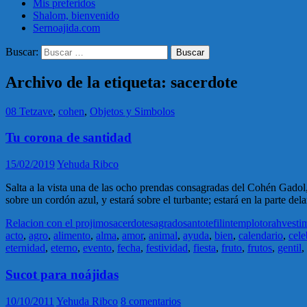
Mis preferidos
Shalom, bienvenido
Sernoajida.com
Buscar:
Archivo de la etiqueta: sacerdote
08 Tetzave
,
cohen
,
Objetos y Simbolos
Tu corona de santidad
15/02/2019
Yehuda Ribco
Salta a la vista una de las ocho prendas consagradas del Cohén Gadol,
sobre un cordón azul, y estará sobre el turbante; estará en la parte del
Relacion con el projimo
sacerdote
sagrado
santo
tefilin
templo
torah
vesti
acto
,
agro
,
alimento
,
alma
,
amor
,
animal
,
ayuda
,
bien
,
calendario
,
cele
eternidad
,
eterno
,
evento
,
fecha
,
festividad
,
fiesta
,
fruto
,
frutos
,
gentil
,
Sucot para noájidas
10/10/2011
Yehuda Ribco
8 comentarios