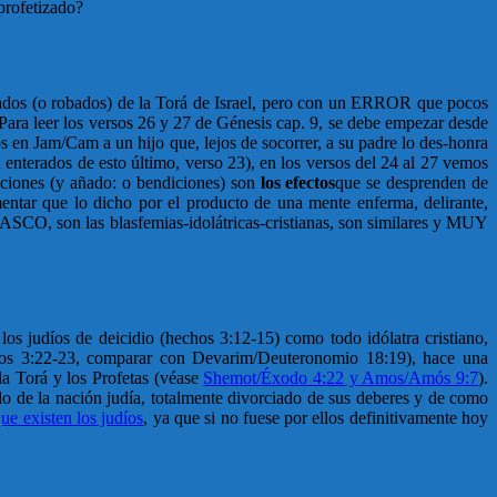
 profetizado?
iados (o robados) de la Torá de Israel, pero con un ERROR que pocos
ara leer los versos 26 y 27 de Génesis cap. 9, se debe empezar desde
s en Jam/Cam a un hijo que, lejos de socorrer, a su padre lo des-honra
 enterados de esto último, verso 23), en los versos del 24 al 27 vemos
iciones (y añado: o bendiciones) son
los efectos
que se desprenden de
entar que lo dicho por el producto de una mente enferma, delirante,
ASCO, son las blasfemias-idolátricas-cristianas, son similares y MUY
los judíos de deicidio (hechos 3:12-15) como todo idólatra cristiano,
os 3:22-23, comparar con Devarim/Deuteronomio 18:19), hace una
la Torá y los Profetas (véase
Shemot/Éxodo 4:22 y Amos/Amós 9:7
).
o de la nación judía, totalmente divorciado de sus deberes y de como
ue existen los judíos
, ya que si no fuese por ellos definitivamente hoy