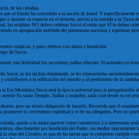
ucot, de las cabañas.
es que el Eterno ha concedido a la nación de Israel. Y específicamente es
to y durante su estancia en el desierto, previo a la entrada a la Tierra 
al, los noájidas NO deben celebrar Sucot al estilo que SÍ lo deben celeb
iendo en apropiación indebida del patrimonio nacional y espiritual aje
ventos noájicos, y para celebrar con altura y bendición.
empo de Sucot.
nte esta festividad los sacerdotes judíos ofrecían 70 animales en honor
nte Sucot, se los incluía ritualmente, se les representaba sacerdotalmen
 y contribuyen a la edificación del mundo y al predominio de la santida
la Era Mesiánica Sucot será la época universal para la peregrinación al
a asentar Su santo Templo. Judíos y noájidas, cada cual desde su rol pr
 deseas, pero no tienes obligación de hacerlo. Recuerda que el mandami
ra promover tu crecimiento espiritual y el de tus allegados. Pero no p
u cabaña, queda a tu mejor parecer como constructor. Lo interesante serí
turaleza, directamente por bendición del Padre, sin mediar mayormente 
ural la obra del Creador, es una de las tareas que te competen cumplir co