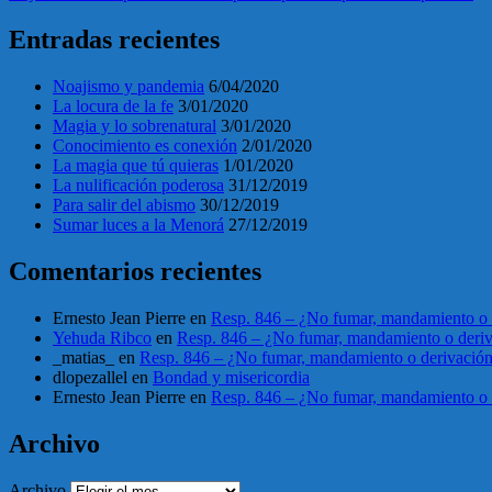
Entradas recientes
Noajismo y pandemia
6/04/2020
La locura de la fe
3/01/2020
Magia y lo sobrenatural
3/01/2020
Conocimiento es conexión
2/01/2020
La magia que tú quieras
1/01/2020
La nulificación poderosa
31/12/2019
Para salir del abismo
30/12/2019
Sumar luces a la Menorá
27/12/2019
Comentarios recientes
Ernesto Jean Pierre
en
Resp. 846 – ¿No fumar, mandamiento o 
Yehuda Ribco
en
Resp. 846 – ¿No fumar, mandamiento o deri
_matias_
en
Resp. 846 – ¿No fumar, mandamiento o derivació
dlopezallel
en
Bondad y misericordia
Ernesto Jean Pierre
en
Resp. 846 – ¿No fumar, mandamiento o 
Archivo
Archivo