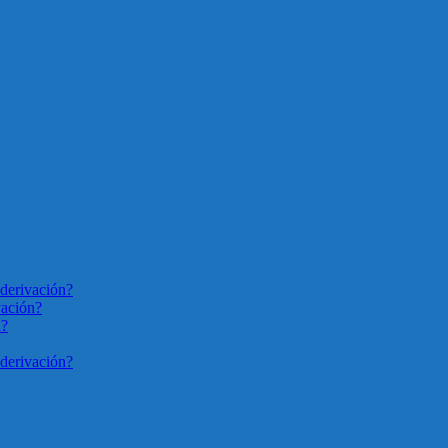
derivación?
vación?
n?
derivación?