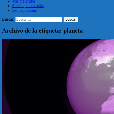
Mis preferidos
Shalom, bienvenido
Sernoajida.com
Buscar:
Archivo de la etiqueta: planeta