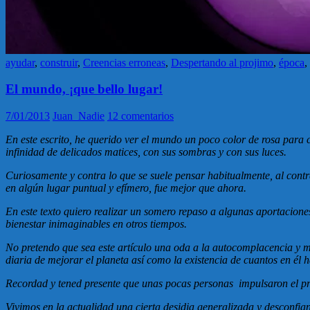
ayudar
,
construir
,
Creencias erroneas
,
Despertando al projimo
,
época
,
El mundo, ¡que bello lugar!
7/01/2013
Juan_Nadie
12 comentarios
En este escrito, he querido ver el mundo un poco color de rosa para
infinidad de delicados matices, con sus sombras y con sus luces.
Curiosamente y contra lo que se suele pensar habitualmente, al cont
en algún lugar puntual y efímero, fue mejor que ahora.
En este texto quiero realizar un somero repaso a algunas aportacion
bienestar inimaginables en otros tiempos.
No pretendo que sea este artículo una oda a la autocomplacencia y m
diaria de mejorar el planeta así como la existencia de cuantos en él 
Recordad y tened presente que unas pocas personas impulsaron el pr
Vivimos en la actualidad una cierta desidia generalizada y desconfia