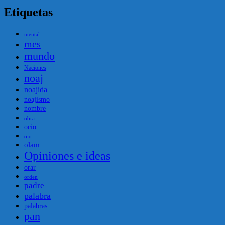
Etiquetas
mental
mes
mundo
Naciones
noaj
noajida
noajismo
nombre
obra
ocio
ojo
olam
Opiniones e ideas
orar
orden
padre
palabra
palabras
pan