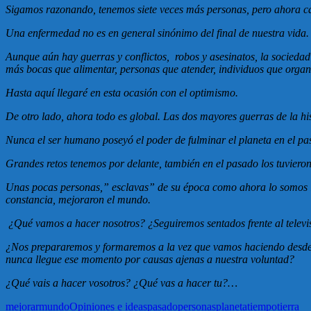
Sigamos razonando, tenemos siete veces más personas, pero ahora casi
Una enfermedad no es en general sinónimo del final de nuestra vida.
Aunque aún hay guerras y conflictos, robos y asesinatos, la socieda
más bocas que alimentar, personas que atender, individuos que orga
Hasta aquí llegaré en esta ocasión con el optimismo.
De otro lado, ahora todo es global. Las dos mayores guerras de la hi
Nunca el ser humano poseyó el poder de fulminar el planeta en el pa
Grandes retos tenemos por delante, también en el pasado los tuvieron
Unas pocas personas,” esclavas” de su época como ahora lo somos los
constancia, mejoraron el mundo.
¿Qué vamos a hacer nosotros? ¿Seguiremos sentados frente al televi
¿Nos prepararemos y formaremos a la vez que vamos haciendo desde 
nunca llegue ese momento por causas ajenas a nuestra voluntad?
¿Qué vais a hacer vosotros? ¿Qué vas a hacer tu?…
mejorar
mundo
Opiniones e ideas
pasado
personas
planeta
tiempo
tierra