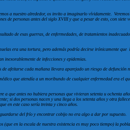
os a nuestro alrededor, os invito a imaginarlo vívidamente. Veremos
nes de personas antes del siglo XVIII y que a pesar de esto, con siet
sultado de esas guerras, de enfermedades, de tratamientos inadecuados,
uelas era una tortura, pero además podría decirse irónicamente que la
ían inexorablemente de infecciones y epidemias.
s de afeitarse cada mañana llevara aparejado un riesgo de defunción 
 médico que atendía a un moribundo de cualquier enfermedad era el que
ere a que antes no hubiera personas que vivieran setenta u ochenta años
e; si dos personas nacen y una llega a los setenta años y otra fallece
que en este caso sería treinta y cinco años.
uardarse del frío y encontrar cobijo no era algo a dar por supuesto.
s (que en la escala de nuestra existencia es muy poco tiempo) la pobla