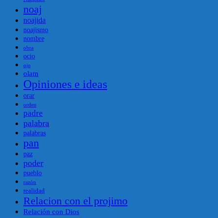
noaj
noajida
noajismo
nombre
obra
ocio
ojo
olam
Opiniones e ideas
orar
orden
padre
palabra
palabras
pan
paz
poder
pueblo
razón
realidad
Relacion con el projimo
Relación con Dios