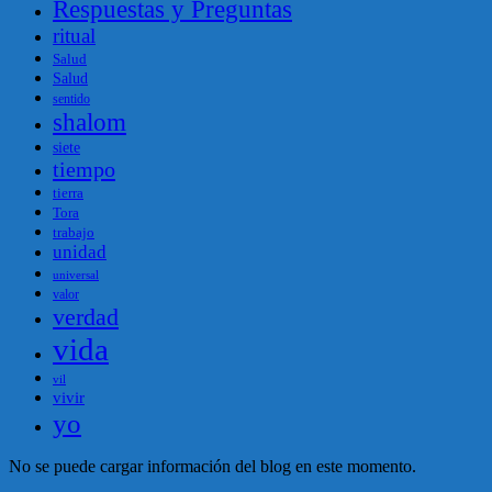
Respuestas y Preguntas
ritual
Salud
Salud
sentido
shalom
siete
tiempo
tierra
Tora
trabajo
unidad
universal
valor
verdad
vida
vil
vivir
yo
No se puede cargar información del blog en este momento.