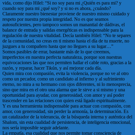
vida, como dijo Hilel: “Si no soy para mi ¿Quién es para mi? y
cuando soy para mi ¿qué soy? y si no es ahora, ¿cuándo?
Claramente nuestro bienestar proviene de nuestro mismo cuidado y
respeto por nuestra propia integridad. No es que seamos
autosuficientes, pero tampoco somos un manantial de dádivas, el
balance de entrada y salidas energéticas es indispensable para la
regulación de nuestra vitalidad. Decía también Hilel: “No te separes
de la comunidad, no creas en ti mismo hasta el día de tu muerte, no
juzgues a tu compañero hasta que no llegues a su lugar…”
Somos pasibles de errar, bastante más de lo que creemos,
imperfectos en nuestra perfecta naturaleza, porque son nuestras
equivocaciones las que nos permiten hallar el cable roto, gracias a la
razón, y reparar, hacer Tikún, y así mejorar cada día.
Quien mira con compasión, evita la violencia, porque no ve al otro
como un pecador, como un candidato al infierno y al sufrimiento
eterno, no mira a su hermano con ojos diferentes, ni lo menosprecia,
sino que mira en el otro una alarma que le sirve a si mismo y una
oportunidad para ayudar, con generosidad, con amor y así poder
trascender en las relaciones con quien está ligado espiritualmente.
Y es una herramienta indispensable para actuar con compasión, con
amor, con generosidad, sin perder la armonía, la determinación. Es
un catalizador de la tolerancia, de la búsqueda interna y auténtica del
Shalom, sin esta cualidad de persistencia, de inteligencia emocional,
nos sería imposible seguir adelante.
La empatía, esa cualidad que nos permite tomar consciencia de