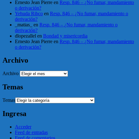
Ernesto Jean Pierre
en
Resp. 846 – ¿No fumar, mandamiento
o derivación?
Yehuda Ribco
en
Resp. 846 – ¿No fumar, mandamiento o
derivación?
_matias_
en
Resp. 846 – ¿No fumar, mandamiento o
derivación?
dlopezallel
en
Bondad y misericordia
Ernesto Jean Pierre
en
Resp. 846 – ¿No fumar, mandamiento
o derivación?
Archivo
Archivo
Temas
Temas
Ingresa
Acceder
Feed de entradas
Feed de comentarios