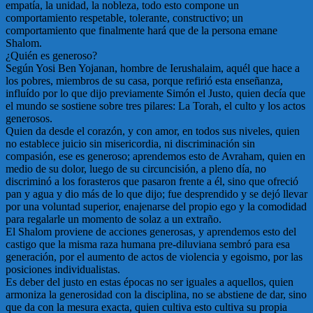
empatía, la unidad, la nobleza, todo esto compone un
comportamiento respetable, tolerante, constructivo; un
comportamiento que finalmente hará que de la persona emane
Shalom.
¿Quién es generoso?
Según Yosi Ben Yojanan, hombre de Ierushalaim, aquél que hace a
los pobres, miembros de su casa, porque refirió esta enseñanza,
influído por lo que dijo previamente Simón el Justo, quien decía que
el mundo se sostiene sobre tres pilares: La Torah, el culto y los actos
generosos.
Quien da desde el corazón, y con amor, en todos sus niveles, quien
no establece juicio sin misericordia, ni discriminación sin
compasión, ese es generoso; aprendemos esto de Avraham, quien en
medio de su dolor, luego de su circuncisión, a pleno día, no
discriminó a los forasteros que pasaron frente a él, sino que ofreció
pan y agua y dio más de lo que dijo; fue desprendido y se dejó llevar
por una voluntad superior, enajenarse del propio ego y la comodidad
para regalarle un momento de solaz a un extraño.
El Shalom proviene de acciones generosas, y aprendemos esto del
castigo que la misma raza humana pre-diluviana sembró para esa
generación, por el aumento de actos de violencia y egoismo, por las
posiciones individualistas.
Es deber del justo en estas épocas no ser iguales a aquellos, quien
armoniza la generosidad con la disciplina, no se abstiene de dar, sino
que da con la mesura exacta, quien cultiva esto cultiva su propia