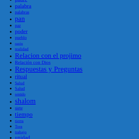
palabra
palabras
pan
paz
poder
pueblo
razón
realidad
Relacion con el projimo
Relación con Dios
Respuestas y Preguntas
ritual
Salud
Salud
sentido
shalom
siete
tiempo
tierra
Tora
trabajo
unidad