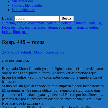
Mis preferidos
Shalom, bienvenido
Sernoajida.com
Buscar:
alimento
,
apoyo
,
coherencia
,
construir
,
construir shalom
,
consulta
,
Dios
,
ejemplo
,
era mesiánica
,
eterno
,
eva
,
guia
,
herencia
,
judio
,
judios
,
libro
,
mal
Resp. 449 – rezos
25/02/2009
Yehuda Ribco
8 comentarios
ajad nos consulta:
Respetado More: Cuando yo era religioso nos decian que debiamos
orar basados enel padre nuestro. He leido varias oraciones que
hacen los judios y son muy coherentes como por ejemplo el birkat
hamazon.
Si uno ora sin guia al cabode un rato empieza a decir incoherencias.
Mi pregunta es ¿Se puede utilizar por ejemplo el sidur como guia
para orar en la mañana, para agradecer al Eterno por los alimentos,
para rogarle por su proteccion cuando salimos de viaje? etc. Se de
Noajidas que lo utilizan y l
Andrés Angulo 45 años Administrador San Jose Costa Rica.