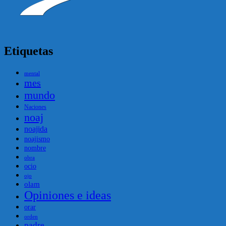
Etiquetas
mental
mes
mundo
Naciones
noaj
noajida
noajismo
nombre
obra
ocio
ojo
olam
Opiniones e ideas
orar
orden
padre