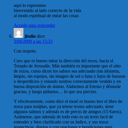
aqui lo esperamos
bienvenido al lado correcto de la vida
al modo espiritual de mirar las cosas
Accede para responder
jhulio
dice:
3/04/2009 a las 15:33
Con respeto:
Creo que es bueno mirar la dirección del rezos, hacia el
Templo de Jerusalín. Más también es importante que el sitio
de rezos, como dicen los sabios sea adecuado (sin idolatria,
limpio, sin espejos, sin imagen de sol o luna y lejos de basuras
o desperdicios y estando nostros correctamente vestido y en
buena disposición de ánimo. Alabemos al Eterno y démosle
gracias, y luego pidamos… lo que sea preciso.
Y efectivamente, como dice el moré es bueno leer el libro de
rezos para noájitas, que ya teiene textos adecuado, tiene
algunos salmos y además es de precio de amigos (15 €uros).
Anímense, que además de todo esto es un texto facil de
entender y bien clarificado con su índice, y sus rezos
respectivos, diarios y con oraciones y bendiciones para