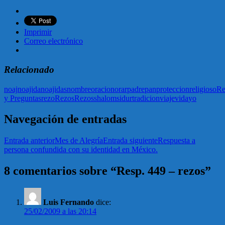
Imprimir
Correo electrónico
Relacionado
noaj
noajida
noajidas
nombre
oracion
orar
padre
pan
proteccion
religioso
Re
y Preguntas
rezo
Rezos
Rezos
shalom
sidur
tradicion
viaje
vida
yo
Navegación de entradas
Entrada anterior
Mes de Alegría
Entrada siguiente
Respuesta a
persona confundida con su identidad en México.
8 comentarios sobre “Resp. 449 – rezos”
Luis Fernando
dice:
25/02/2009 a las 20:14