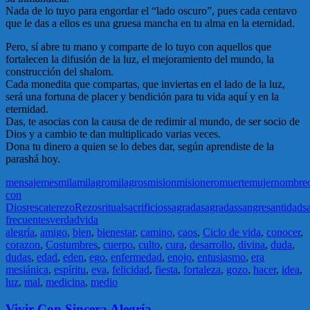
Nada de lo tuyo para engordar el “lado oscuro”, pues cada centavo
que le das a ellos es una gruesa mancha en tu alma en la eternidad.
Pero, sí abre tu mano y comparte de lo tuyo con aquellos que
fortalecen la difusión de la luz, el mejoramiento del mundo, la
construcción del shalom.
Cada monedita que compartas, que inviertas en el lado de la luz,
será una fortuna de placer y bendición para tu vida aquí y en la
eternidad.
Das, te asocias con la causa de de redimir al mundo, de ser socio de
Dios y a cambio te dan multiplicado varias veces.
Dona tu dinero a quien se lo debes dar, según aprendiste de la
parashá hoy.
mensaje
mes
mila
milagro
milagros
mision
misionero
muerte
mujer
nombre
con
Dios
rescate
rezo
Rezos
ritual
sacrificios
sagrada
sagradas
sangre
santidad
s
frecuentes
verdad
vida
alegría
,
amigo
,
bien
,
bienestar
,
camino
,
caos
,
Ciclo de vida
,
conocer
,
corazon
,
Costumbres
,
cuerpo
,
culto
,
cura
,
desarrollo
,
divina
,
duda
,
dudas
,
edad
,
eden
,
ego
,
enfermedad
,
enojo
,
entusiasmo
,
era
mesiánica
,
espíritu
,
eva
,
felicidad
,
fiesta
,
fortaleza
,
gozo
,
hacer
,
idea
,
luz
,
mal
,
medicina
,
medio
Vivir Con Sincera Alegría