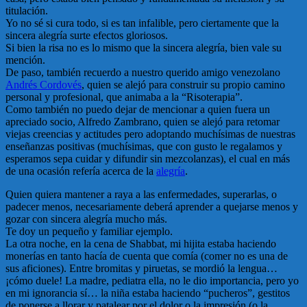
titulación.
Yo no sé si cura todo, si es tan infalible, pero ciertamente que la
sincera alegría surte efectos gloriosos.
Si bien la risa no es lo mismo que la sincera alegría, bien vale su
mención.
De paso, también recuerdo a nuestro querido amigo venezolano
Andrés Cordovés
, quien se alejó para construir su propio camino
personal y profesional, que animaba a la “Risoterapia”.
Como también no puedo dejar de mencionar a quien fuera un
apreciado socio, Alfredo Zambrano, quien se alejó para retomar
viejas creencias y actitudes pero adoptando muchísimas de nuestras
enseñanzas positivas (muchísimas, que con gusto le regalamos y
esperamos sepa cuidar y difundir sin mezcolanzas), el cual en más
de una ocasión refería acerca de la
alegría
.
Quien quiera mantener a raya a las enfermedades, superarlas, o
padecer menos, necesariamente deberá aprender a quejarse menos y
gozar con sincera alegría mucho más.
Te doy un pequeño y familiar ejemplo.
La otra noche, en la cena de Shabbat, mi hijita estaba haciendo
monerías en tanto hacía de cuenta que comía (comer no es una de
sus aficiones). Entre bromitas y piruetas, se mordió la lengua…
¡cómo duele! La madre, pediatra ella, no le dio importancia, pero yo
en mi ignorancia sí… la niña estaba haciendo “pucheros”, gestitos
de ponerse a llorar y patalear por el dolor o la impresión (o la