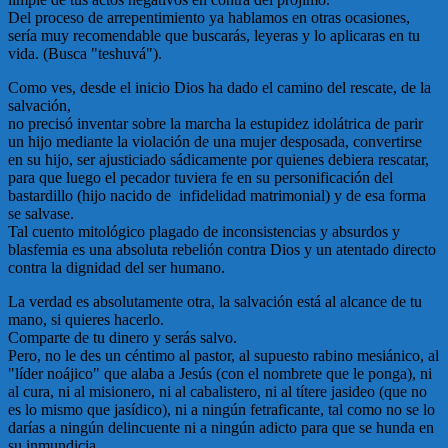
Del proceso de arrepentimiento ya hablamos en otras ocasiones,
sería muy recomendable que buscarás, leyeras y lo aplicaras en tu
vida. (Busca "teshuvá").
Como ves, desde el inicio Dios ha dado el camino del rescate, de la
salvación,
no precisó inventar sobre la marcha la estupidez idolátrica de parir
un hijo mediante la violación de una mujer desposada, convertirse
en su hijo, ser ajusticiado sádicamente por quienes debiera rescatar,
para que luego el pecador tuviera fe en su personificación del
bastardillo (hijo nacido de infidelidad matrimonial) y de esa forma
se salvase.
Tal cuento mitológico plagado de inconsistencias y absurdos y
blasfemia es una absoluta rebelión contra Dios y un atentado directo
contra la dignidad del ser humano.
La verdad es absolutamente otra, la salvación está al alcance de tu
mano, si quieres hacerlo.
Comparte de tu dinero y serás salvo.
Pero, no le des un céntimo al pastor, al supuesto rabino mesiánico, al
"líder noájico" que alaba a Jesús (con el nombrete que le ponga), ni
al cura, ni al misionero, ni al cabalistero, ni al títere jasideo (que no
es lo mismo que jasídico), ni a ningún fetraficante, tal como no se lo
darías a ningún delincuente ni a ningún adicto para que se hunda en
su inmundicia.