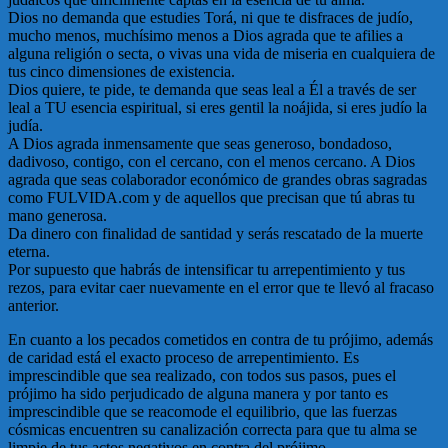
Dios no demanda que estudies Torá, ni que te disfraces de judío,
mucho menos, muchísimo menos a Dios agrada que te afilies a
alguna religión o secta, o vivas una vida de miseria en cualquiera de
tus cinco dimensiones de existencia.
Dios quiere, te pide, te demanda que seas leal a Él a través de ser
leal a TU esencia espiritual, si eres gentil la noájida, si eres judío la
judía.
A Dios agrada inmensamente que seas generoso, bondadoso,
dadivoso, contigo, con el cercano, con el menos cercano. A Dios
agrada que seas colaborador económico de grandes obras sagradas
como FULVIDA.com y de aquellos que precisan que tú abras tu
mano generosa.
Da dinero con finalidad de santidad y serás rescatado de la muerte
eterna.
Por supuesto que habrás de intensificar tu arrepentimiento y tus
rezos, para evitar caer nuevamente en el error que te llevó al fracaso
anterior.
En cuanto a los pecados cometidos en contra de tu prójimo, además
de caridad está el exacto proceso de arrepentimiento. Es
imprescindible que sea realizado, con todos sus pasos, pues el
prójimo ha sido perjudicado de alguna manera y por tanto es
imprescindible que se reacomode el equilibrio, que las fuerzas
cósmicas encuentren su canalización correcta para que tu alma se
limpie de tus actos negativos en contra del prójimo.