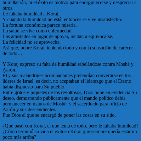
humillación, ni el éxito es motivo para enorgullecerse y despreciar a
otros.
Le faltaba humildad a Koraj.
Y cuando la humildad no está, entonces se vive insatisfecho.
La fortuna económica parece miseria.
La salud se vive como enfermedad.
Las amistades en lugar de apoyar, incitan a equivocarse.
La felicidad no se aprovecha.
Así que, pobre Koraj, teniendo todo y con la sensación de carecer
de todo…
Y Koraj expresó su falta de humildad rebelándose contra Moshé y
Aarón.
Él y sus malandrines acompañantes pretendían convertirse en los
líderes de Israel, es decir, no aceptaban el liderazgo que el Eterno
había dispuesto para Su pueblo.
Entre gritos y piquetes de los revoltosos, Dios pone en evidencia Su
deseo, demostrando públicamente que el mando político debía
permanecer en manos de Moshé, y el sacerdocio para oficio de
Aarón y sus descendientes.
Fue Dios el que se encargó de poner las cosas en su sitio.
¿Qué pasó con Koraj, el que tenía de todo, pero le faltaba humildad?
¿Cómo terminó su vida el exitoso Koraj que siempre quería estar un
poco más arriba?