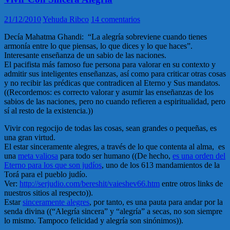
21/12/2010
Yehuda Ribco
14 comentarios
Decía Mahatma Ghandi: “La alegría sobreviene cuando tienes
armonía entre lo que piensas, lo que dices y lo que haces”.
Interesante enseñanza de un sabio de las naciones.
El pacifista más famoso fue persona para valorar en su contexto y
admitir sus inteligentes enseñanzas, así como para criticar otras cosas
y no recibir las prédicas que contradicen al Eterno y Sus mandatos.
((Recordemos: es correcto valorar y asumir las enseñanzas de los
sabios de las naciones, pero no cuando refieren a espiritualidad, pero
sí al resto de la existencia.))
Vivir con regocijo de todas las cosas, sean grandes o pequeñas, es
una gran virtud.
El estar sinceramente alegres, a través de lo que contenta al alma, es
una
meta valiosa
para todo ser humano ((De hecho,
es una orden del
Eterno para los que son judíos
, uno de los 613 mandamientos de la
Torá para el pueblo judío.
Ver:
http://serjudio.com/bereshit/vaieshev66.htm
entre otros links de
nuestros sitios al respecto)).
Estar
sinceramente alegres
, por tanto, es una pauta para andar por la
senda divina ((“Alegría sincera” y “alegría” a secas, no son siempre
lo mismo. Tampoco felicidad y alegría son sinónimos)).