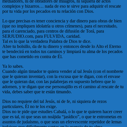
mediadores, ni de obradores de milagros, ni siquiera de actos
complejos y bizarros… nada de eso te sirve para adquirir el rescate
por tu vida por los pecados en tu relación con Dios.
Lo que precisas es tener conciencia y dar dinero para obras de bien
(que no impliquen idolatría u otros crímenes), para el necesitado,
para el carenciado, para centros de difusión de Torá, para
SERJUDIO.com, para FULVIDA, caridad.
Tal es lo que la verdadera Palabra de Dios te dice.
Abre tu bolsillo, da de tu dinero y entonces desde lo Alto el Eterno
te bendecirá en todos tus caminos y limpiará tu alma de los pecados
que has cometido en contra de Él.
Ya lo sabes.
Cuando algún timador te quiera vender al tal Jesús (con el nombrete
que le quieran inventar), con la excusa que te digan, con el envase
que le quieran dar, con las palabrejas en supuesto hebreo que lo
adornen, y te digan que ese personajillo es el camino al rescate de tu
vida, debes saber que te están timando.
Dios no requiere del tal Jesús, ni de fe, ni siquiera de rezos
particulares, Él no te los exige.
Dios no te pide que estudies Cabalá, o lo que te quieren hacer creer
que es tal, ni que seas un noájida “jasídico”, o que te entrometas en
asuntos de judaísmo, o que seas un efervescente repetidor de lemas
judaicos que difícilmente captas en la esencia de tu alma.