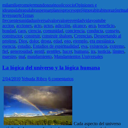
mila
milagro
mujer
mundo
noaj
noajico
ocio
Opiniones e
ideas
palabra
palabras
pensar
planos
proceso
prójimo
rabi
rabino
razón
ritua
leyes
suerte
Temas
frecuentes
unidad
universal
valor
valores
verdad
vida
youtube
accion
,
acciones
,
acto
,
actos
,
adicción
,
alcance
,
arca
,
beneficio
,
bondad
,
caos
,
ciencia
,
comunidad
,
conciencia
,
conducta
,
consejo
,
constructor
,
construir
,
construir shalom
,
Creencias
,
Despertando al
projimo
,
Dios
,
dolor
,
droga
,
edad
,
ego
,
ejemplo
,
era mesiánica
,
esencia
,
estudio
,
Estudios de espiritualidad
,
eva
,
existencia
,
extremo
,
fiel
,
generosidad
,
gentil
,
gentiles
,
hacer
,
humana
,
ira
,
justicia
,
límites
,
maestro
,
mal
,
mandamiento
,
Mandamientos Universales
La lógica del universo y la lógica humana
2/04/2010
Yehuda Ribco
6 comentarios
Cada aspecto del universo