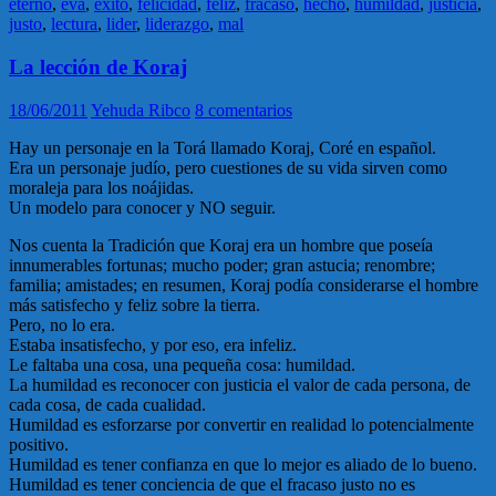
eterno
,
eva
,
exito
,
felicidad
,
feliz
,
fracaso
,
hecho
,
humildad
,
justicia
,
justo
,
lectura
,
lider
,
liderazgo
,
mal
La lección de Koraj
18/06/2011
Yehuda Ribco
8 comentarios
Hay un personaje en la Torá llamado Koraj, Coré en español.
Era un personaje judío, pero cuestiones de su vida sirven como
moraleja para los noájidas.
Un modelo para conocer y NO seguir.
Nos cuenta la Tradición que Koraj era un hombre que poseía
innumerables fortunas; mucho poder; gran astucia; renombre;
familia; amistades; en resumen, Koraj podía considerarse el hombre
más satisfecho y feliz sobre la tierra.
Pero, no lo era.
Estaba insatisfecho, y por eso, era infeliz.
Le faltaba una cosa, una pequeña cosa: humildad.
La humildad es reconocer con justicia el valor de cada persona, de
cada cosa, de cada cualidad.
Humildad es esforzarse por convertir en realidad lo potencialmente
positivo.
Humildad es tener confianza en que lo mejor es aliado de lo bueno.
Humildad es tener conciencia de que el fracaso justo no es