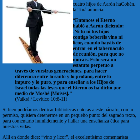
cuatro hijos de Aarón haCohén,
la Torá anuncia:
“
Entonces el Eterno
habló a Aarón diciendo:
-Ni tú ni tus hijos
contigo beberéis vino ni
licor, cuando hayáis de
entrar en el tabernáculo
de reunión, para que no
muráis. Esto será un
estatuto perpetuo a
través de vuestras generaciones, para hacer
diferencia entre lo santo y lo profano, entre lo
impuro y lo puro, y para enseñar a los Hijos de
Israel todas las leyes que el Eterno os ha dicho por
medio de Moshé [Moisés].”
(Vaikrá / Levítico 10:8-11)
Si bien podríamos dedicar bibliotecas enteras a este párrafo, con tu
permiso, quisiera detenerme en un pequeño punto del sagrado texto,
para comentarlo humildemente y hallar una enseñanza ética para
nuestras vidas.
Allí en donde dice: “vino y licor”, el excelentísimo comentarista