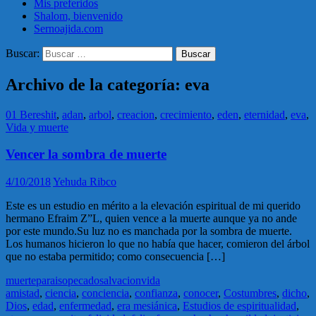
Mis preferidos
Shalom, bienvenido
Sernoajida.com
Buscar:
Archivo de la categoría: eva
01 Bereshit
,
adan
,
arbol
,
creacion
,
crecimiento
,
eden
,
eternidad
,
eva
,
Vida y muerte
Vencer la sombra de muerte
4/10/2018
Yehuda Ribco
Este es un estudio en mérito a la elevación espiritual de mi querido
hermano Efraim Z”L, quien vence a la muerte aunque ya no ande
por este mundo.Su luz no es manchada por la sombra de muerte.
Los humanos hicieron lo que no había que hacer, comieron del árbol
que no estaba permitido; como consecuencia […]
muerte
paraiso
pecado
salvacion
vida
amistad
,
ciencia
,
conciencia
,
confianza
,
conocer
,
Costumbres
,
dicho
,
Dios
,
edad
,
enfermedad
,
era mesiánica
,
Estudios de espiritualidad
,