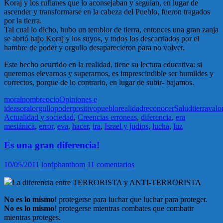
Koraj y los rufianes que lo aconsejaban y seguían, en lugar de
ascender y transformarse en la cabeza del Pueblo, fueron tragados
por la tierra.
Tal cual lo dicho, hubo un temblor de tierra, entonces una gran zanja
se abrió bajo Koraj y los suyos, y todos los descarriados por el
hambre de poder y orgullo desaparecieron para no volver.
Este hecho ocurrido en la realidad, tiene su lectura educativa: si
queremos elevarnos y superarnos, es imprescindible ser humildes y
correctos, porque de lo contrario, en lugar de subir- bajamos.
moral
nombre
ocio
Opiniones e
ideas
oral
orgullo
poder
positivo
pueblo
realidad
reconocer
Salud
tierra
valo
Actualidad y sociedad
,
Creencias erroneas
,
diferencia
,
era
mesiánica
,
error
,
eva
,
hacer
,
ira
,
Israel y judios
,
lucha
,
luz
Es una gran diferencia!
10/05/2011
lordphanthom
11 comentarios
La diferencia entre TERRORISTA y ANTI-TERRORISTA
No es lo mismo
! protegerse para luchar que luchar para proteger.
No es lo mismo
! protegerse mientras combates que combatir
mientras proteges.