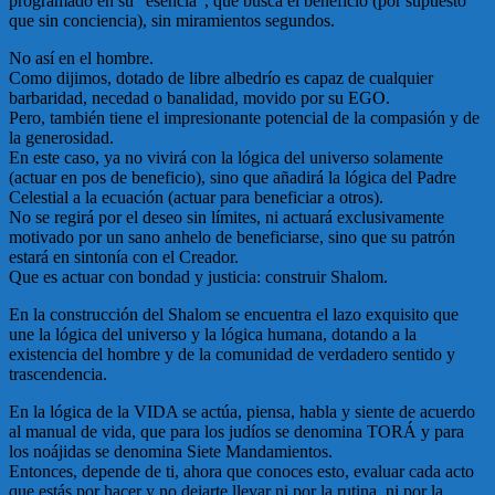
programado en su “esencia”, que busca el beneficio (por supuesto
que sin conciencia), sin miramientos segundos.
No así en el hombre.
Como dijimos, dotado de libre albedrío es capaz de cualquier
barbaridad, necedad o banalidad, movido por su EGO.
Pero, también tiene el impresionante potencial de la compasión y de
la generosidad.
En este caso, ya no vivirá con la lógica del universo solamente
(actuar en pos de beneficio), sino que añadirá la lógica del Padre
Celestial a la ecuación (actuar para beneficiar a otros).
No se regirá por el deseo sin límites, ni actuará exclusivamente
motivado por un sano anhelo de beneficiarse, sino que su patrón
estará en sintonía con el Creador.
Que es actuar con bondad y justicia: construir Shalom.
En la construcción del Shalom se encuentra el lazo exquisito que
une la lógica del universo y la lógica humana, dotando a la
existencia del hombre y de la comunidad de verdadero sentido y
trascendencia.
En la lógica de la VIDA se actúa, piensa, habla y siente de acuerdo
al manual de vida, que para los judíos se denomina TORÁ y para
los noájidas se denomina Siete Mandamientos.
Entonces, depende de ti, ahora que conoces esto, evaluar cada acto
que estás por hacer y no dejarte llevar ni por la rutina, ni por la