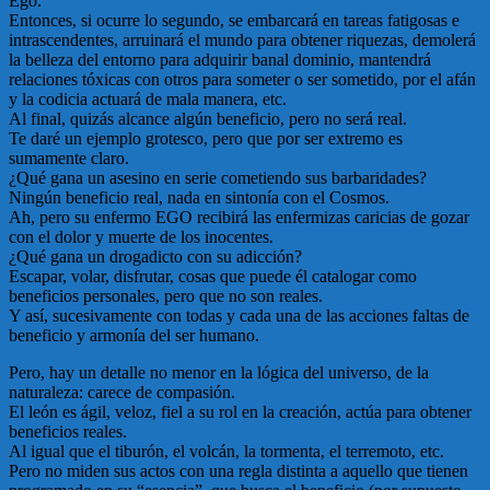
Ego.
Entonces, si ocurre lo segundo, se embarcará en tareas fatigosas e
intrascendentes, arruinará el mundo para obtener riquezas, demolerá
la belleza del entorno para adquirir banal dominio, mantendrá
relaciones tóxicas con otros para someter o ser sometido, por el afán
y la codicia actuará de mala manera, etc.
Al final, quizás alcance algún beneficio, pero no será real.
Te daré un ejemplo grotesco, pero que por ser extremo es
sumamente claro.
¿Qué gana un asesino en serie cometiendo sus barbaridades?
Ningún beneficio real, nada en sintonía con el Cosmos.
Ah, pero su enfermo EGO recibirá las enfermizas caricias de gozar
con el dolor y muerte de los inocentes.
¿Qué gana un drogadicto con su adicción?
Escapar, volar, disfrutar, cosas que puede él catalogar como
beneficios personales, pero que no son reales.
Y así, sucesivamente con todas y cada una de las acciones faltas de
beneficio y armonía del ser humano.
Pero, hay un detalle no menor en la lógica del universo, de la
naturaleza: carece de compasión.
El león es ágil, veloz, fiel a su rol en la creación, actúa para obtener
beneficios reales.
Al igual que el tiburón, el volcán, la tormenta, el terremoto, etc.
Pero no miden sus actos con una regla distinta a aquello que tienen