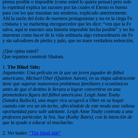
piensa posible o imposible (como usted lo quiera pensar) pero solo
lo espiritual explica las razones por las cuales el Eterno es bueno
para con los que transitan sus senderos, explicado anteriormente.
Ahí la razón del éxito de nuestros protagonistas y no en la ciega Fe
cristiana y su marketing enceguecedor que les dice: “ven que la Fe
salva, aquí te muestro una historia imposible hecha posible” y no les
muestran como hacer de la vida ordinaria algo extraordinario sin Fe
y sin salvadores de piedra y palo, que no traen verdadera redención.
¿Que opina usted?
Que sepamos construir Shalom.
1.
The Blind Side;
Argumento: Una película en la que un joven jugador de fútbol
americano, Michael Oher (Quinton Aaron), en su etapa adolescente
tiene que superar numerosos problemas familiares y económicos
antes de que el destino le llevara a lograr convertirse en una
prometedora figura del fútbol americano. Leigh Anne Touhy
(Sandra Bullock), una mujer rica acogerá a Oher en su hogar
cuando este era un sin techo, ofreciéndole de este modo una valiosa
oportunidad para salir adelante. Leigh Anne Touhy contrata a una
profesora particular, la Sra. Sue (Kathy Bates), con la intención de
que la ayude a educar al muchacho.
2. Ver trailer:
“The blind side”