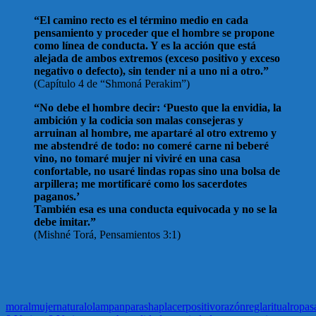
“El camino recto es el término medio en cada
pensamiento y proceder que el hombre se propone
como línea de conducta. Y es la acción que está
alejada de ambos extremos (exceso positivo y exceso
negativo o defecto), sin tender ni a uno ni a otro.”
(Capítulo 4 de “Shmoná Perakim”)
“No debe el hombre decir: ‘Puesto que la envidia, la
ambición y la codicia son malas consejeras y
arruinan al hombre, me apartaré al otro extremo y
me abstendré de todo: no comeré carne ni beberé
vino, no tomaré mujer ni viviré en una casa
confortable, no usaré lindas ropas sino una bolsa de
arpillera; me mortificaré como los sacerdotes
paganos.’
También esa es una conducta equivocada y no se la
debe imitar.”
(Mishné Torá, Pensamientos 3:1)
moral
mujer
natural
olam
pan
parasha
placer
positivo
razón
regla
ritual
ropa
s