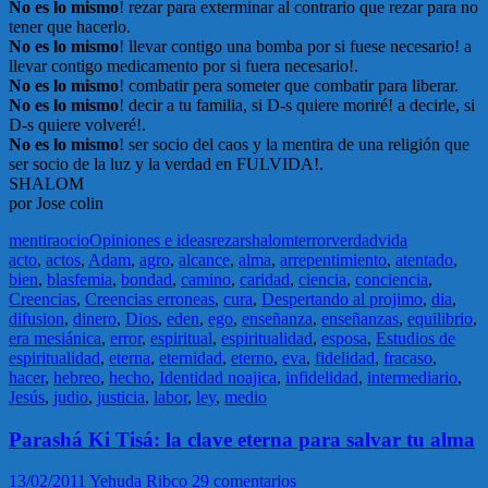
No es lo mismo
! rezar para exterminar al contrario que rezar para no
tener que hacerlo.
No es lo mismo
! llevar contigo una bomba por si fuese necesario! a
llevar contigo medicamento por si fuera necesario!.
No es lo mismo
! combatir pera someter que combatir para liberar.
No es lo mismo
! decir a tu familia, si D-s quiere moriré! a decirle, si
D-s quiere volveré!.
No es lo mismo
! ser socio del caos y la mentira de una religión que
ser socio de la luz y la verdad en FULVIDA!.
SHALOM
por Jose colin
mentira
ocio
Opiniones e ideas
rezar
shalom
terror
verdad
vida
acto
,
actos
,
Adam
,
agro
,
alcance
,
alma
,
arrepentimiento
,
atentado
,
bien
,
blasfemia
,
bondad
,
camino
,
caridad
,
ciencia
,
conciencia
,
Creencias
,
Creencias erroneas
,
cura
,
Despertando al projimo
,
dia
,
difusion
,
dinero
,
Dios
,
eden
,
ego
,
enseñanza
,
enseñanzas
,
equilibrio
,
era mesiánica
,
error
,
espiritual
,
espiritualidad
,
esposa
,
Estudios de
espiritualidad
,
eterna
,
eternidad
,
eterno
,
eva
,
fidelidad
,
fracaso
,
hacer
,
hebreo
,
hecho
,
Identidad noajica
,
infidelidad
,
intermediario
,
Jesús
,
judio
,
justicia
,
labor
,
ley
,
medio
Parashá Ki Tisá: la clave eterna para salvar tu alma
13/02/2011
Yehuda Ribco
29 comentarios