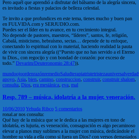
Pero aquél que aprendió a disfrutar del bálsamo de la alegría sincera,
es invitado a fiestas y palacios de belleza celestial.
Te invito a que profundices en este tema, tienes mucho y buen pan
en FULVIDA.com y SERJUDIO.com.
Puedes ser el líder en tu avance, en tu crecimiento integral.
No depende de pastores, maestros, “líderes”, santos, fe, religión,
Cabalá, misticismo, hebraísmo, sectas… depende de tu enfoque,
conectando lo espiritual con lo material, haciendo realidad la pauta
de vivir con sincera alegría ((“Puesto que no has servido a el Eterno
tu Dios., con regocijo y con bondad de corazón: por exceso de
todo.”
Devarim/Deuteronomio 28:47
)).
mundo
ojo
orden
razón
remedio
Salud
terapia
triste
tristeza
universal
verdad
apoyo
,
Asia
,
bien
,
camino
,
construccion
,
construir
,
construir shalom
,
consulta
,
Dios
,
era mesiánica
,
eva
,
mal
Resp. 789 – música, idolatría a la mujer, veneración.
10/06/2010
Yehuda Ribco
5 comentarios
ronal.ar nos consulta:
Qué hay de la música que se le dedica a las mujeres en tono de
idolatría, es lujuria, es veneración, consagración es algo pecaminoso
elevar a planos muy sublimes a la mujer con música, dedicándole el
hombre su vida a ella como si fuera un Dios? con versos demasiados