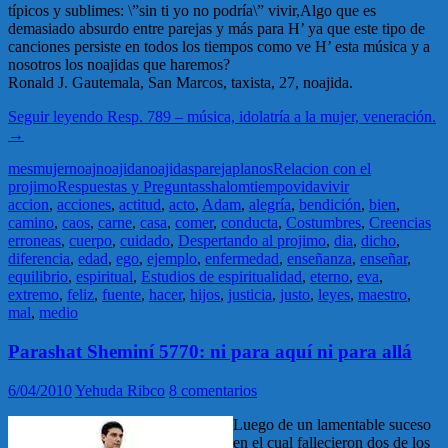
típicos y sublimes: \”sin ti yo no podría\” vivir,Algo que es
demasiado absurdo entre parejas y más para H’ ya que este tipo de
canciones persiste en todos los tiempos como ve H’ esta música y a
nosotros los noajidas que haremos?
Ronald J. Gautemala, San Marcos, taxista, 27, noajida.
Seguir leyendo
Resp. 789 – música, idolatría a la mujer, veneración.
→
mes
mujer
noaj
noajida
noajidas
pareja
planos
Relacion con el
projimo
Respuestas y Preguntas
shalom
tiempo
vida
vivir
accion
,
acciones
,
actitud
,
acto
,
Adam
,
alegría
,
bendición
,
bien
,
camino
,
caos
,
carne
,
casa
,
comer
,
conducta
,
Costumbres
,
Creencias
erroneas
,
cuerpo
,
cuidado
,
Despertando al projimo
,
dia
,
dicho
,
diferencia
,
edad
,
ego
,
ejemplo
,
enfermedad
,
enseñanza
,
enseñar
,
equilibrio
,
espiritual
,
Estudios de espiritualidad
,
eterno
,
eva
,
extremo
,
feliz
,
fuente
,
hacer
,
hijos
,
justicia
,
justo
,
leyes
,
maestro
,
mal
,
medio
Parashat Sheminí 5770: ni para aquí ni para allá
6/04/2010
Yehuda Ribco
8 comentarios
Luego de un lamentable suceso
en el cual fallecieron dos de los