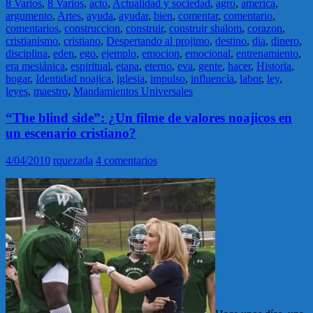
8 Varios
,
8 Varios
,
acto
,
Actualidad y sociedad
,
agro
,
america
,
argumento
,
Artes
,
ayuda
,
ayudar
,
bien
,
comentar
,
comentario
,
comentarios
,
construccion
,
construir
,
construir shalom
,
corazon
,
cristianismo
,
cristiano
,
Despertando al projimo
,
destino
,
dia
,
dinero
,
disciplina
,
eden
,
ego
,
ejemplo
,
emocion
,
emocional
,
entrenamiento
,
era mesiánica
,
espiritual
,
etapa
,
eterno
,
eva
,
gente
,
hacer
,
Historia
,
hogar
,
Identidad noajica
,
iglesia
,
impulso
,
influencia
,
labor
,
ley
,
leyes
,
maestro
,
Mandamientos Universales
“The blind side”: ¿Un filme de valores noajicos en
un escenario cristiano?
4/04/2010
rquezada
4 comentarios