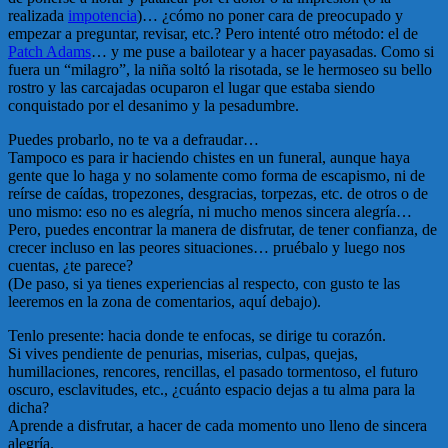
realizada
impotencia
)… ¿cómo no poner cara de preocupado y
empezar a preguntar, revisar, etc.? Pero intenté otro método: el de
Patch Adams
… y me puse a bailotear y a hacer payasadas. Como si
fuera un “milagro”, la niña soltó la risotada, se le hermoseo su bello
rostro y las carcajadas ocuparon el lugar que estaba siendo
conquistado por el desanimo y la pesadumbre.
Puedes probarlo, no te va a defraudar…
Tampoco es para ir haciendo chistes en un funeral, aunque haya
gente que lo haga y no solamente como forma de escapismo, ni de
reírse de caídas, tropezones, desgracias, torpezas, etc. de otros o de
uno mismo: eso no es alegría, ni mucho menos sincera alegría…
Pero, puedes encontrar la manera de disfrutar, de tener confianza, de
crecer incluso en las peores situaciones… pruébalo y luego nos
cuentas, ¿te parece?
(De paso, si ya tienes experiencias al respecto, con gusto te las
leeremos en la zona de comentarios, aquí debajo).
Tenlo presente: hacia donde te enfocas, se dirige tu corazón.
Si vives pendiente de penurias, miserias, culpas, quejas,
humillaciones, rencores, rencillas, el pasado tormentoso, el futuro
oscuro, esclavitudes, etc., ¿cuánto espacio dejas a tu alma para la
dicha?
Aprende a disfrutar, a hacer de cada momento uno lleno de sincera
alegría.