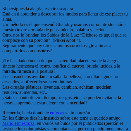
Si persigues la alegría, ésta te escapará.
Está en ti aprender a descubrir los modos para llenar de ese placer tu
alma.
Un método es el que enseñó Ghandi y usamos como introducción a
nuestro texto: armonía de pensamiento, palabra y acción.
Otro, nos lo brindan los Sabios de la Luz: “Dichoso es aquel que se
complace con su porción” (Pirkei Abot 4).
Seguramente que hay otros caminos correctos, ¿te animas a
compartirlos con nosotros?
¿Te has dado cuenta de que la serenidad placentera de la alegría
sincera hermosea el rostro, tonifica el cuerpo, brinda lucidez a la
mirada, firmeza a la postura?
Los cosméticos ayudan a resaltar la belleza, a ocultar signos no
deseados, a ofrecer lozanía en tinturas.
Las cirugías plásticas, levantan, cambian, achican, modelan,
reducen, aumentan, etc..
¿Sabes cuánto dinero, tiempo, riesgos, etc., se pueden evitar si la
persona aprende a estar alegre con sinceridad?
Recuerda, hacia donde te
enfocas
va tu corazón.
En los últimos días ha insistido sobre este tema el querido amigo
Mario Hinestroza
, en varios artículos por él publicados (perdón el
resto de los columnistas y comentaristas, pero no puedo mencionar a