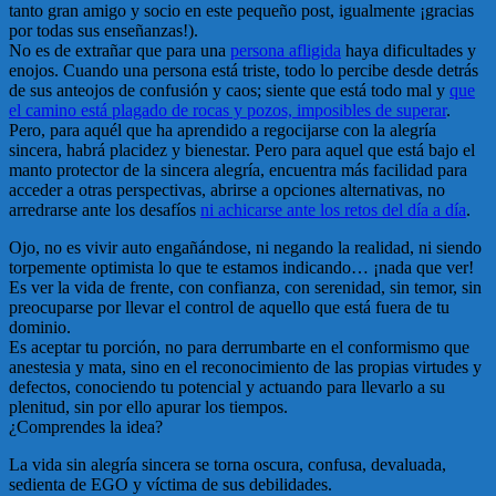
tanto gran amigo y socio en este pequeño post, igualmente ¡gracias
por todas sus enseñanzas!).
No es de extrañar que para una
persona afligida
haya dificultades y
enojos. Cuando una persona está triste, todo lo percibe desde detrás
de sus anteojos de confusión y caos; siente que está todo mal y
que
el camino está plagado de rocas y pozos, imposibles de superar
.
Pero, para aquél que ha aprendido a regocijarse con la alegría
sincera, habrá placidez y bienestar. Pero para aquel que está bajo el
manto protector de la sincera alegría, encuentra más facilidad para
acceder a otras perspectivas, abrirse a opciones alternativas, no
arredrarse ante los desafíos
ni achicarse ante los retos del día a día
.
Ojo, no es vivir auto engañándose, ni negando la realidad, ni siendo
torpemente optimista lo que te estamos indicando… ¡nada que ver!
Es ver la vida de frente, con confianza, con serenidad, sin temor, sin
preocuparse por llevar el control de aquello que está fuera de tu
dominio.
Es aceptar tu porción, no para derrumbarte en el conformismo que
anestesia y mata, sino en el reconocimiento de las propias virtudes y
defectos, conociendo tu potencial y actuando para llevarlo a su
plenitud, sin por ello apurar los tiempos.
¿Comprendes la idea?
La vida sin alegría sincera se torna oscura, confusa, devaluada,
sedienta de EGO y víctima de sus debilidades.