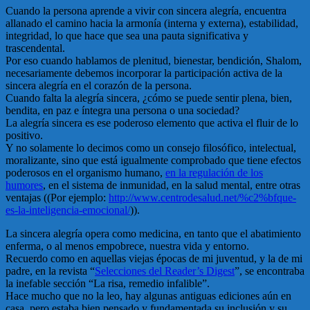
Cuando la persona aprende a vivir con sincera alegría, encuentra
allanado el camino hacia la armonía (interna y externa), estabilidad,
integridad, lo que hace que sea una pauta significativa y
trascendental.
Por eso cuando hablamos de plenitud, bienestar, bendición, Shalom,
necesariamente debemos incorporar la participación activa de la
sincera alegría en el corazón de la persona.
Cuando falta la alegría sincera, ¿cómo se puede sentir plena, bien,
bendita, en paz e íntegra una persona o una sociedad?
La alegría sincera es ese poderoso elemento que activa el fluir de lo
positivo.
Y no solamente lo decimos como un consejo filosófico, intelectual,
moralizante, sino que está igualmente comprobado que tiene efectos
poderosos en el organismo humano,
en la regulación de los
humores
, en el sistema de inmunidad, en la salud mental, entre otras
ventajas ((Por ejemplo:
http://www.centrodesalud.net/%c2%bfque-
es-la-inteligencia-emocional/
)).
La sincera alegría opera como medicina, en tanto que el abatimiento
enferma, o al menos empobrece, nuestra vida y entorno.
Recuerdo como en aquellas viejas épocas de mi juventud, y la de mi
padre, en la revista “
Selecciones del Reader’s Digest
”, se encontraba
la inefable sección “La risa, remedio infalible”.
Hace mucho que no la leo, hay algunas antiguas ediciones aún en
casa, pero estaba bien pensado y fundamentada su inclusión y su