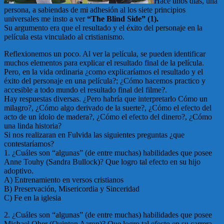
Hace unos días, una
persona, a sabiendas de mi adhesión al los siete principios
universales me insto a ver
“The Blind Side” (1).
Su argumento era que el resultado y el éxito del personaje en la
película esta vinculado al cristianismo.
Reflexionemos un poco. Al ver la película, se pueden identificar
muchos elementos para explicar el resultado final de la película.
Pero, en la vida ordinaria ¿como explicaríamos el resultado y el
éxito del personaje en una película?; ¿Cómo hacemos practico y
accesible a todo mundo el resultado final del filme?.
Hay respuestas diversas. ¿Pero habría que interpretarlo Cómo un
milagro?, ¿Cómo algo derivado de la suerte?, ¿Cómo el efecto del
acto de un ídolo de madera?, ¿Cómo el efecto del dinero?, ¿Cómo
una linda historia?
Si nos realizaran en Fulvida las siguientes preguntas ¿que
contestaríamos?
1. ¿Cuáles son “algunas” (de entre muchas) habilidades que posee
Anne Touhy (Sandra Bullock)? Que logro tal efecto en su hijo
adoptivo.
A) Entrenamiento en versos cristianos
B) Preservación, Misericordia y Sinceridad
C) Fe en la iglesia
2. ¿Cuáles son “algunas” (de entre muchas) habilidades que posee
Michael Oher (Quinton Aaron)? Que logro tal efecto en su carrera