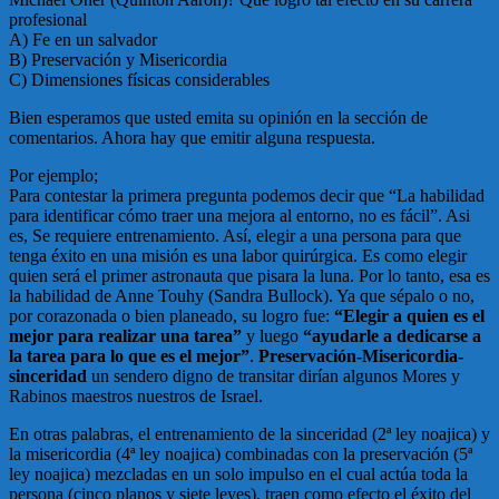
profesional
A) Fe en un salvador
B) Preservación y Misericordia
C) Dimensiones físicas considerables
Bien esperamos que usted emita su opinión en la sección de
comentarios. Ahora hay que emitir alguna respuesta.
Por ejemplo;
Para contestar la primera pregunta podemos decir que “La habilidad
para identificar cómo traer una mejora al entorno, no es fácil”. Asi
es, Se requiere entrenamiento. Así, elegir a una persona para que
tenga éxito en una misión es una labor quirúrgica. Es como elegir
quien será el primer astronauta que pisara la luna. Por lo tanto, esa es
la habilidad de Anne Touhy (Sandra Bullock). Ya que sépalo o no,
por corazonada o bien planeado, su logro fue:
“Elegir a quien es el
mejor para realizar una tarea”
y luego
“ayudarle a dedicarse a
la tarea para lo que es el mejor”
.
Preservación-Misericordia-
sinceridad
un sendero digno de transitar dirían algunos Mores y
Rabinos maestros nuestros de Israel.
En otras palabras, el entrenamiento de la sinceridad (2ª ley noajica) y
la misericordia (4ª ley noajica) combinadas con la preservación (5ª
ley noajica) mezcladas en un solo impulso en el cual actúa toda la
persona (cinco planos y siete leyes), traen como efecto el éxito del