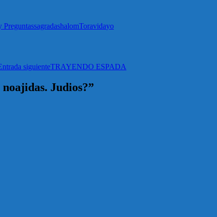
y Preguntas
sagrada
shalom
Tora
vida
yo
Entrada siguiente
TRAYENDO ESPADA
 noajidas. Judios?”