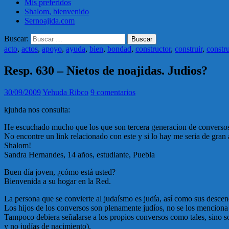
Mis preferidos
Shalom, bienvenido
Sernoajida.com
Buscar:
acto
,
actos
,
apoyo
,
ayuda
,
bien
,
bondad
,
constructor
,
construir
,
constr
Resp. 630 – Nietos de noajidas. Judios?
30/09/2009
Yehuda Ribco
9 comentarios
kjuhda nos consulta:
He escuchado mucho que los que son tercera generacion de conversos
No encontre un link relacionado con este y si lo hay me seria de gran
Shalom!
Sandra Hernandes, 14 años, estudiante, Puebla
Buen día joven, ¿cómo está usted?
Bienvenida a su hogar en la Red.
La persona que se convierte al judaísmo es judía, así como sus descen
Los hijos de los conversos son plenamente judíos, no se los menciona
Tampoco debiera señalarse a los propios conversos como tales, sino s
y no judías de nacimiento).