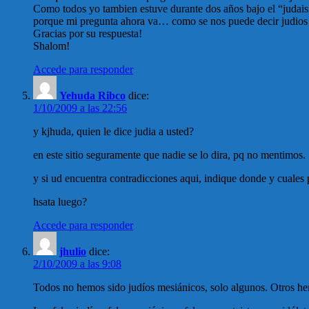
Como todos yo tambien estuve durante dos años bajo el “judai
porque mi pregunta ahora va… como se nos puede decir judios 
Gracias por su respuesta!
Shalom!
Accede para responder
Yehuda Ribco
dice:
1/10/2009 a las 22:56
y kjhuda, quien le dice judia a usted?
en este sitio seguramente que nadie se lo dira, pq no mentimos.
y si ud encuentra contradicciones aqui, indique donde y cuales 
hsata luego?
Accede para responder
jhulio
dice:
2/10/2009 a las 9:08
Todos no hemos sido judíos mesiánicos, solo algunos. Otros hemo