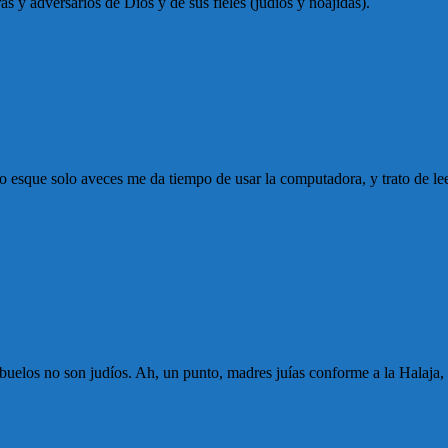
ras y adversarios de Dios y de sus fieles (judíos y noájidas).
o esque solo aveces me da tiempo de usar la computadora, y trato de le
s abuelos no son judíos. Ah, un punto, madres juías conforme a la Halaja