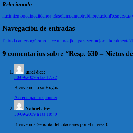
Relacionado
nacimiento
noaj
noajida
noajidas
olam
pan
rabi
rabino
relacion
Respuestas 
Navegación de entradas
Entrada anterior
¿Como hace un noajida para ser mejor laboralmente?
9 comentarios sobre “Resp. 630 – Nietos de
uriel
dice:
30/09/2009 a las 17:22
Bienvenida a su Hogar.
Accede para responder
Nahuel
dice:
30/09/2009 a las 18:40
Bienvenida Señorita, felicitaciones por el interes!!!