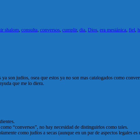
uir shalom
,
consulta
,
conversos
,
cumplir
,
dia
,
Dios
,
era mesiánica
,
fiel
,
h
 ya son judios, osea que estos ya no son mas catalogados como conver
 ayuda que me lo diera.
dientes.
 como “conversos”, no hay necesidad de distinguirlos como tales.
olamente como judíos a secas (aunque en un par de aspectos legales es 