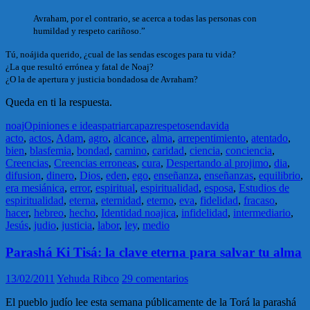
Avraham, por el contrario, se acerca a todas las personas con
humildad y respeto cariñoso.”
Tú, noájida querido, ¿cual de las sendas escoges para tu vida?
¿La que resultó errónea y fatal de Noaj?
¿O la de apertura y justicia bondadosa de Avraham?
Queda en ti la respuesta.
noaj
Opiniones e ideas
patriarca
paz
respeto
senda
vida
acto
,
actos
,
Adam
,
agro
,
alcance
,
alma
,
arrepentimiento
,
atentado
,
bien
,
blasfemia
,
bondad
,
camino
,
caridad
,
ciencia
,
conciencia
,
Creencias
,
Creencias erroneas
,
cura
,
Despertando al projimo
,
dia
,
difusion
,
dinero
,
Dios
,
eden
,
ego
,
enseñanza
,
enseñanzas
,
equilibrio
,
era mesiánica
,
error
,
espiritual
,
espiritualidad
,
esposa
,
Estudios de
espiritualidad
,
eterna
,
eternidad
,
eterno
,
eva
,
fidelidad
,
fracaso
,
hacer
,
hebreo
,
hecho
,
Identidad noajica
,
infidelidad
,
intermediario
,
Jesús
,
judio
,
justicia
,
labor
,
ley
,
medio
Parashá Ki Tisá: la clave eterna para salvar tu alma
13/02/2011
Yehuda Ribco
29 comentarios
El pueblo judío lee esta semana públicamente de la Torá la parashá