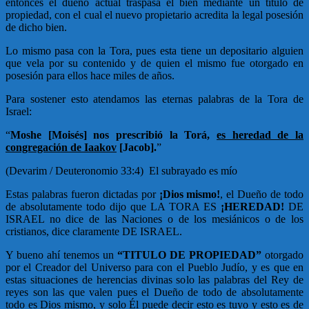
entonces el dueño actual traspasa el bien mediante un título de
propiedad, con el cual el nuevo propietario acredita la legal posesión
de dicho bien.
Lo mismo pasa con la Tora, pues esta tiene un depositario alguien
que vela por su contenido y de quien el mismo fue otorgado en
posesión para ellos hace miles de años.
Para sostener esto atendamos las eternas palabras de la Tora de
Israel:
“
Moshe [Moisés] nos prescribió la Torá,
es heredad de la
congregación de Iaakov
[Jacob].
”
(Devarim / Deuteronomio 33:4) El subrayado es mío
Estas palabras fueron dictadas por
¡Dios mismo!
, el Dueño de todo
de absolutamente todo dijo que LA TORA ES
¡HEREDAD!
DE
ISRAEL no dice de las Naciones o de los mesiánicos o de los
cristianos, dice claramente DE ISRAEL.
Y bueno ahí tenemos un
“TITULO DE PROPIEDAD”
otorgado
por el Creador del Universo para con el Pueblo Judío, y es que en
estas situaciones de herencias divinas solo las palabras del Rey de
reyes son las que valen pues el Dueño de todo de absolutamente
todo es Dios mismo, y solo Él puede decir esto es tuyo y esto es de