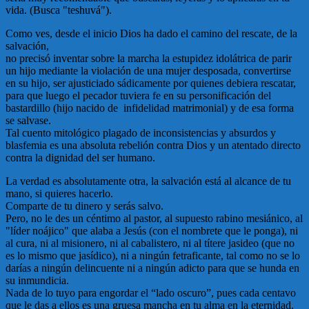
vida. (Busca "teshuvá").
Como ves, desde el inicio Dios ha dado el camino del rescate, de la
salvación,
no precisó inventar sobre la marcha la estupidez idolátrica de parir
un hijo mediante la violación de una mujer desposada, convertirse
en su hijo, ser ajusticiado sádicamente por quienes debiera rescatar,
para que luego el pecador tuviera fe en su personificación del
bastardillo (hijo nacido de infidelidad matrimonial) y de esa forma
se salvase.
Tal cuento mitológico plagado de inconsistencias y absurdos y
blasfemia es una absoluta rebelión contra Dios y un atentado directo
contra la dignidad del ser humano.
La verdad es absolutamente otra, la salvación está al alcance de tu
mano, si quieres hacerlo.
Comparte de tu dinero y serás salvo.
Pero, no le des un céntimo al pastor, al supuesto rabino mesiánico, al
"líder noájico" que alaba a Jesús (con el nombrete que le ponga), ni
al cura, ni al misionero, ni al cabalistero, ni al títere jasideo (que no
es lo mismo que jasídico), ni a ningún fetraficante, tal como no se lo
darías a ningún delincuente ni a ningún adicto para que se hunda en
su inmundicia.
Nada de lo tuyo para engordar el “lado oscuro”, pues cada centavo
que le das a ellos es una gruesa mancha en tu alma en la eternidad.