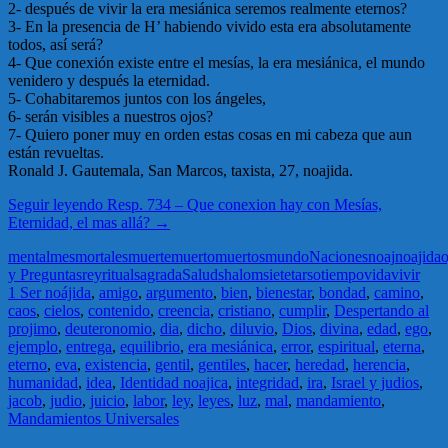
2- después de vivir la era mesiánica seremos realmente eternos?
3- En la presencia de H’ habiendo vivido esta era absolutamente
todos, así será?
4- Que conexión existe entre el mesías, la era mesiánica, el mundo
venidero y después la eternidad.
5- Cohabitaremos juntos con los ángeles,
6- serán visibles a nuestros ojos?
7- Quiero poner muy en orden estas cosas en mi cabeza que aun
están revueltas.
Ronald J. Gautemala, San Marcos, taxista, 27, noajida.
Seguir leyendo
Resp. 734 – Que conexion hay con Mesías,
Eternidad, el mas allá?
→
mental
mes
mortales
muerte
muerto
muertos
mundo
Naciones
noaj
noajida
o
y Preguntas
rey
ritual
sagrada
Salud
shalom
siete
tarso
tiempo
vida
vivir
1 Ser noájida
,
amigo
,
argumento
,
bien
,
bienestar
,
bondad
,
camino
,
caos
,
cielos
,
contenido
,
creencia
,
cristiano
,
cumplir
,
Despertando al
projimo
,
deuteronomio
,
dia
,
dicho
,
diluvio
,
Dios
,
divina
,
edad
,
ego
,
ejemplo
,
entrega
,
equilibrio
,
era mesiánica
,
error
,
espiritual
,
eterna
,
eterno
,
eva
,
existencia
,
gentil
,
gentiles
,
hacer
,
heredad
,
herencia
,
humanidad
,
idea
,
Identidad noajica
,
integridad
,
ira
,
Israel y judios
,
jacob
,
judio
,
juicio
,
labor
,
ley
,
leyes
,
luz
,
mal
,
mandamiento
,
Mandamientos Universales