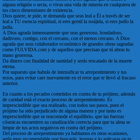
alguna religión o secta, o vivas una vida de miseria en cualquiera de
tus cinco dimensiones de existencia.
Dios quiere, te pide, te demanda que seas leal a Él a través de ser
leal a TU esencia espiritual, si eres gentil la noájida, si eres judío la
judía.
A Dios agrada inmensamente que seas generoso, bondadoso,
dadivoso, contigo, con el cercano, con el menos cercano. A Dios
agrada que seas colaborador económico de grandes obras sagradas
como FULVIDA.com y de aquellos que precisan que tú abras tu
mano generosa.
Da dinero con finalidad de santidad y serás rescatado de la muerte
eterna.
Por supuesto que habrás de intensificar tu arrepentimiento y tus
rezos, para evitar caer nuevamente en el error que te llevó al fracaso
anterior.
En cuanto a los pecados cometidos en contra de tu prójimo, además
de caridad está el exacto proceso de arrepentimiento. Es
imprescindible que sea realizado, con todos sus pasos, pues el
prójimo ha sido perjudicado de alguna manera y por tanto es
imprescindible que se reacomode el equilibrio, que las fuerzas
cósmicas encuentren su canalización correcta para que tu alma se
limpie de tus actos negativos en contra del prójimo.
Del proceso de arrepentimiento ya hablamos en otras ocasiones,
sería muy recomendable que buscarás, leyeras y lo aplicaras en tu