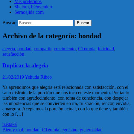
Mis preferidos
Shalom, bienvenido
Sernoajida.com
Buscar:
Archivo de la categoría: bondad
alegría
,
bondad
,
compartir
,
crecimiento
,
CTerapia
,
felicidad
,
satisfacción
Duplicar la alegría
21/02/2019
Yehuda Ribco
Ya aprendimos que alegría está relacionada con satisfacción, con el
sano disfrute de la porción que nos toca en este momento. Por tanto
también con agradecimiento, con toma de conciencia, con despejar
las impotencias que se convierten en ira, frustración, rencor, envidia,
amargura. Aceptamos la porción actual, con lo que tiene y también
con lo […]
tzedaká
Bien y mal
,
bondad
,
CTerapia
,
egoismo
,
generosidad