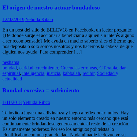
El origen de nuestro actuar bondadoso
12/02/2019
Yehuda Ribco
En un post del sitio de BELEV18 en Facebook, un lector preguntó:
¿De donde surge el accionar a beneficiar a alguien sin interés alguno
a ser recompensado? Me ayuda en mucho saberlo si es el Eterno que
nos deposita o solo somos nosotros y nos hacemos la cabeza de que
alguien nos ayuda. Para comprender […]
neshama
bondad
,
caridad
,
crecimiento
,
Creencias erroneas
,
CTerapia
,
dar
,
espiritual
,
inteligencia
,
justicia
,
kabbalah
,
recibir
,
Sociedad y
actualidad
Bondad excesiva = sufrimiento
1/11/2018
Yehuda Ribco
Te invito a jugar una adivinanza y luego a reflexionar juntos. Hay
un solo elemento creado en nuestro entorno más cercano que está
continuamente brindándose generosamente al resto de la creación.
Es sumamente poderoso.Por eso los antiguos politeístas lo
identificaban con una gran deidad. Nada ni nadie le devuelve su