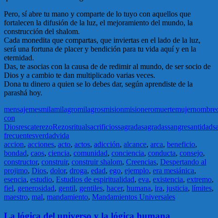
Pero, sí abre tu mano y comparte de lo tuyo con aquellos que
fortalecen la difusión de la luz, el mejoramiento del mundo, la
construcción del shalom.
Cada monedita que compartas, que inviertas en el lado de la luz,
será una fortuna de placer y bendición para tu vida aquí y en la
eternidad.
Das, te asocias con la causa de de redimir al mundo, de ser socio de
Dios y a cambio te dan multiplicado varias veces.
Dona tu dinero a quien se lo debes dar, según aprendiste de la
parashá hoy.
mensaje
mes
mila
milagro
milagros
mision
misionero
muerte
mujer
nombre
con
Dios
rescate
rezo
Rezos
ritual
sacrificios
sagrada
sagradas
sangre
santidad
s
frecuentes
verdad
vida
accion
,
acciones
,
acto
,
actos
,
adicción
,
alcance
,
arca
,
beneficio
,
bondad
,
caos
,
ciencia
,
comunidad
,
conciencia
,
conducta
,
consejo
,
constructor
,
construir
,
construir shalom
,
Creencias
,
Despertando al
projimo
,
Dios
,
dolor
,
droga
,
edad
,
ego
,
ejemplo
,
era mesiánica
,
esencia
,
estudio
,
Estudios de espiritualidad
,
eva
,
existencia
,
extremo
,
fiel
,
generosidad
,
gentil
,
gentiles
,
hacer
,
humana
,
ira
,
justicia
,
límites
,
maestro
,
mal
,
mandamiento
,
Mandamientos Universales
La lógica del universo y la lógica humana