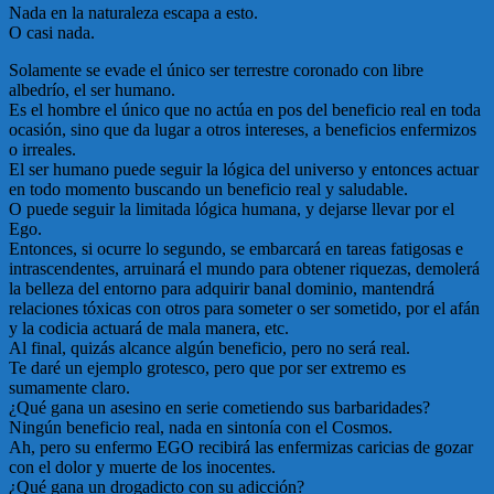
Nada en la naturaleza escapa a esto.
O casi nada.
Solamente se evade el único ser terrestre coronado con libre
albedrío, el ser humano.
Es el hombre el único que no actúa en pos del beneficio real en toda
ocasión, sino que da lugar a otros intereses, a beneficios enfermizos
o irreales.
El ser humano puede seguir la lógica del universo y entonces actuar
en todo momento buscando un beneficio real y saludable.
O puede seguir la limitada lógica humana, y dejarse llevar por el
Ego.
Entonces, si ocurre lo segundo, se embarcará en tareas fatigosas e
intrascendentes, arruinará el mundo para obtener riquezas, demolerá
la belleza del entorno para adquirir banal dominio, mantendrá
relaciones tóxicas con otros para someter o ser sometido, por el afán
y la codicia actuará de mala manera, etc.
Al final, quizás alcance algún beneficio, pero no será real.
Te daré un ejemplo grotesco, pero que por ser extremo es
sumamente claro.
¿Qué gana un asesino en serie cometiendo sus barbaridades?
Ningún beneficio real, nada en sintonía con el Cosmos.
Ah, pero su enfermo EGO recibirá las enfermizas caricias de gozar
con el dolor y muerte de los inocentes.
¿Qué gana un drogadicto con su adicción?