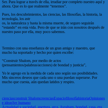
Ser. Para lograr a través de ella, irradiar por completo nuestro aquí y
ahora. Que es lo que realmente “tenemos”.
Pues, los descubrimientos, las ciencias, las filosofías, la historia, la
tecnología, los astr
os, la naturaleza y hasta la misma muerte, de seguro seguirán
“estando” en esta vida. Pero de que se irán con nosotros después de
nuestro paso por ella, muy poco sabemos.
Termino con una enseñanza de un gran amigo y maestro, que
mucho ha soportado y hecho por quien escribe:
“Construir Shalom, por medio de actos
(pensamientos/palabras/acciones) de bondad y justicia”,
Yo le agrego en la medida de cada uno según sus posibilidades.
Mis sinceros deseos que cada uno o una puedan superarse. Por
mucho que cuesta, aún quedan latidos y respiro.
ciencias
construir Shalom
creencias
Espacio
filosofía
historia
Opiniones
e ideas
Ser humano
Actualidad y sociedad
,
apertura
,
arca
,
Avraham
,
bondad
,
casa
,
era