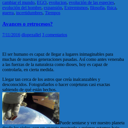
cambiar el mundo
,
EGO
,
evolucion
,
evolución de las especies
,
evolución del hombre
,
expansión
,
Extremismos
,
filosofia
,
física
,
guerra
,
incertidumbres
,
Tiempos
Avances o retrocesos?
7/11/2016
dlopezallel
3 comentarios
El ser humano es capaz de llegar a lugares inimaginables para
muchas de nuestras generaciones pasadas. Así como antes veneraba
a las fuerzas de la naturaleza como dioses, hoy es capaz de
controlarla, en cierta medida.
Llegar tan cerca de los astros que creía inalcanzables y
desconocidos. Fotografiarlos o hacer conjeturas casi exactas
sabiendo de qué están hechos.
Puede sentarse y ver nuestro planeta
desde los cielos, con un aparato mostrarlo a quienes estamos bajo