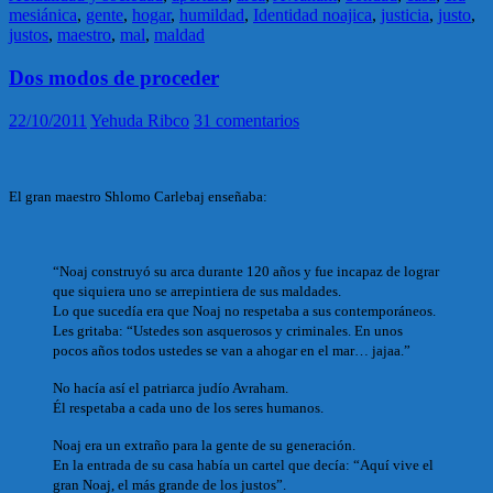
mesiánica
,
gente
,
hogar
,
humildad
,
Identidad noajica
,
justicia
,
justo
,
justos
,
maestro
,
mal
,
maldad
Dos modos de proceder
22/10/2011
Yehuda Ribco
31 comentarios
El gran maestro Shlomo Carlebaj enseñaba:
“Noaj construyó su arca durante 120 años y fue incapaz de lograr
que siquiera uno se arrepintiera de sus maldades.
Lo que sucedía era que Noaj no respetaba a sus contemporáneos.
Les gritaba: “Ustedes son asquerosos y criminales. En unos
pocos años todos ustedes se van a ahogar en el mar… jajaa.”
No hacía así el patriarca judío Avraham.
Él respetaba a cada uno de los seres humanos.
Noaj era un extraño para la gente de su generación.
En la entrada de su casa había un cartel que decía: “Aquí vive el
gran Noaj, el más grande de los justos”.