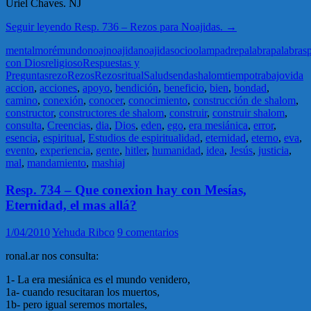
Uriel Chaves. NJ
Seguir leyendo
Resp. 736 – Rezos para Noajidas.
→
mental
moré
mundo
noaj
noajida
noajidas
ocio
olam
padre
palabra
palabras
con Dios
religioso
Respuestas y
Preguntas
rezo
Rezos
Rezos
ritual
Salud
senda
shalom
tiempo
trabajo
vida
accion
,
acciones
,
apoyo
,
bendición
,
beneficio
,
bien
,
bondad
,
camino
,
conexión
,
conocer
,
conocimiento
,
construcción de shalom
,
constructor
,
constructores de shalom
,
construir
,
construir shalom
,
consulta
,
Creencias
,
dia
,
Dios
,
eden
,
ego
,
era mesiánica
,
error
,
esencia
,
espiritual
,
Estudios de espiritualidad
,
eternidad
,
eterno
,
eva
,
evento
,
experiencia
,
gente
,
hitler
,
humanidad
,
idea
,
Jesús
,
justicia
,
mal
,
mandamiento
,
mashiaj
Resp. 734 – Que conexion hay con Mesías,
Eternidad, el mas allá?
1/04/2010
Yehuda Ribco
9 comentarios
ronal.ar nos consulta:
1- La era mesiánica es el mundo venidero,
1a- cuando resucitaran los muertos,
1b- pero igual seremos mortales,