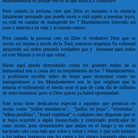
Mandamientos es porque eso es lo que edifica y construye.
Pero cuando la persona cree que Dios es humano o lo enuncia
falsamente pensando que puede morir o está sujeto a nuestras leyes,
ya está en camino de transgredir los 7 Mandamientos trayendo así
caos y miseria a su vida y al mundo entero.
Pero cuando la persona cree en Dios el verdadero Dios que se
revelo así mismo a través de la Torá, entonces respetara Su voluntad
atrayendo así orden armonía verdadera paz y bienestar para todos
en este Mundo y en el que viene.
Hasta aquí queda demostrado como los grandes males de la
humanidad son a causa del incumplimiento de los 7 Mandamientos,
y podríamos escribir miles de hojas para demostrar como las
transgresiones a los Mandamientos son lo que originan que la
miseria el sufrimiento el miedo sean el pan de cada día de millones
de seres humanos, pero si Dios quiere ya habrá oportunidad.
Este texto tiene dedicatoria especial a aquellos que predican en
sectas como “judíos mesiánicos”, “judíos en jesus”, “efraimitas”,
“tribus perdidas”, “Israel espiritual” o cualquier otro disparate que se
le haya ocurrido a algún trasnochado y extraviado predicador de
estas sectas, para demostrarles que andan en el fango y no están
haciendo otra cosa más que robar y robar y robar, y que solo hunden
a los pobres ingenuos que les creen y los siguen tomando algo que