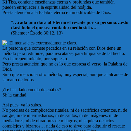
Ki Tisá, contiene enseñanzas eterna y profundas que también
pueden enriquecer a la espiritualidad del noájida.
Presta atención a la Palabra eterna e inmodificable de Dios:
"
…cada uno dará al Eterno el rescate por su persona…esto
dará todo el que sea contado: medio siclo…
"
(Shemot / Éxodo 30:12, 13)
El mensaje es extremadamente claro.
La persona que comete pecados en su relación con Dios tiene un
método para redimirse, para rescatarse, para limpiarse de tal hecho.
Es el arrepentimiento, por supuesto.
Pero presta atención que no es lo que expresa el verso, la Palabra de
Dios.
Sino que menciona otro método, muy especial, aunque al alcance de
la mano de todos.
¿Te has dado cuenta de cuál es?
Sí: la caridad.
Así pues, ya lo sabes.
No precisas de complicados rituales, ni de sacrificios cruentos, ni de
sangre, ni de intermediarios, ni de santos, ni de imágenes, ni de
mediadores, ni de obradores de milagros, ni siquiera de actos
complejos y bizarros… nada de eso te sirve para adquirir el rescate