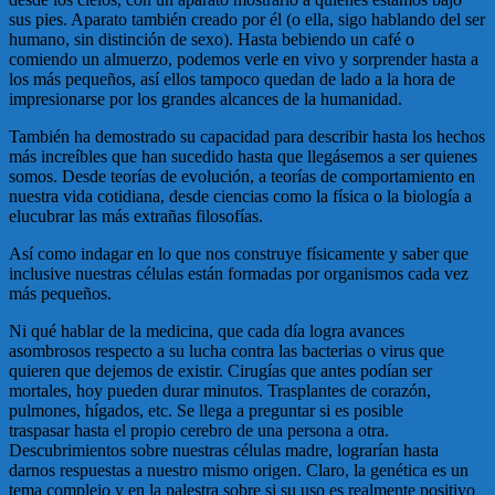
sus pies. Aparato también creado por él (o ella, sigo hablando del ser
humano, sin distinción de sexo). Hasta bebiendo un café o
comiendo un almuerzo, podemos verle en vivo y sorprender hasta a
los más pequeños, así ellos tampoco quedan de lado a la hora de
impresionarse por los grandes alcances de la humanidad.
También ha demostrado su capacidad para describir hasta los hechos
más increíbles que han sucedido hasta que llegásemos a ser quienes
somos. Desde teorías de evolución, a teorías de comportamiento en
nuestra vida cotidiana, desde ciencias como la física o la biología a
elucubrar las más extrañas filosofías.
Así como indagar en lo que nos construye físicamente y saber que
inclusive nuestras células están formadas por organismos cada vez
más pequeños.
Ni qué hablar de la medicina, que cada día logra avances
asombrosos respecto a su lucha contra las bacterias o virus que
quieren que dejemos de existir. Cirugías que antes podían ser
mortales, hoy pueden durar minutos. Trasplantes de corazón,
pulmones, hígados, etc. Se llega a preguntar si es posible
traspasar hasta el propio cerebro de una persona a otra.
Descubrimientos sobre nuestras células madre, lograrían hasta
darnos respuestas a nuestro mismo origen. Claro, la genética es un
tema complejo y en la palestra sobre si su uso es realmente positivo