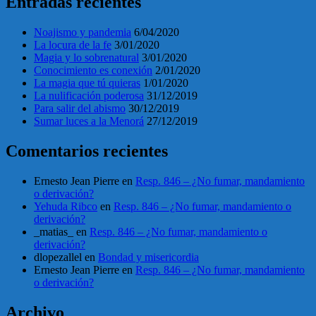
Entradas recientes
Noajismo y pandemia
6/04/2020
La locura de la fe
3/01/2020
Magia y lo sobrenatural
3/01/2020
Conocimiento es conexión
2/01/2020
La magia que tú quieras
1/01/2020
La nulificación poderosa
31/12/2019
Para salir del abismo
30/12/2019
Sumar luces a la Menorá
27/12/2019
Comentarios recientes
Ernesto Jean Pierre
en
Resp. 846 – ¿No fumar, mandamiento
o derivación?
Yehuda Ribco
en
Resp. 846 – ¿No fumar, mandamiento o
derivación?
_matias_
en
Resp. 846 – ¿No fumar, mandamiento o
derivación?
dlopezallel
en
Bondad y misericordia
Ernesto Jean Pierre
en
Resp. 846 – ¿No fumar, mandamiento
o derivación?
Archivo