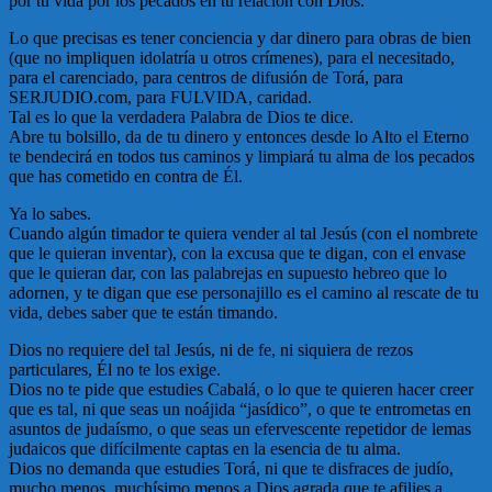
por tu vida por los pecados en tu relación con Dios.
Lo que precisas es tener conciencia y dar dinero para obras de bien
(que no impliquen idolatría u otros crímenes), para el necesitado,
para el carenciado, para centros de difusión de Torá, para
SERJUDIO.com, para FULVIDA, caridad.
Tal es lo que la verdadera Palabra de Dios te dice.
Abre tu bolsillo, da de tu dinero y entonces desde lo Alto el Eterno
te bendecirá en todos tus caminos y limpiará tu alma de los pecados
que has cometido en contra de Él.
Ya lo sabes.
Cuando algún timador te quiera vender al tal Jesús (con el nombrete
que le quieran inventar), con la excusa que te digan, con el envase
que le quieran dar, con las palabrejas en supuesto hebreo que lo
adornen, y te digan que ese personajillo es el camino al rescate de tu
vida, debes saber que te están timando.
Dios no requiere del tal Jesús, ni de fe, ni siquiera de rezos
particulares, Él no te los exige.
Dios no te pide que estudies Cabalá, o lo que te quieren hacer creer
que es tal, ni que seas un noájida “jasídico”, o que te entrometas en
asuntos de judaísmo, o que seas un efervescente repetidor de lemas
judaicos que difícilmente captas en la esencia de tu alma.
Dios no demanda que estudies Torá, ni que te disfraces de judío,
mucho menos, muchísimo menos a Dios agrada que te afilies a