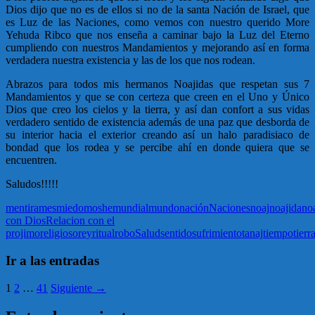
Dios dijo que no es de ellos si no de la santa Nación de Israel, que
es Luz de las Naciones, como vemos con nuestro querido More
Yehuda Ribco que nos enseña a caminar bajo la Luz del Eterno
cumpliendo con nuestros Mandamientos y mejorando así en forma
verdadera nuestra existencia y las de los que nos rodean.
Abrazos para todos mis hermanos Noajidas que respetan sus 7
Mandamientos y que se con certeza que creen en el Uno y Único
Dios que creo los cielos y la tierra, y así dan confort a sus vidas
verdadero sentido de existencia además de una paz que desborda de
su interior hacia el exterior creando así un halo paradisiaco de
bondad que los rodea y se percibe ahí en donde quiera que se
encuentren.
Saludos!!!!!
mentira
mes
miedo
moshe
mundial
mundo
nación
Naciones
noaj
noajida
no
con Dios
Relacion con el
projimo
religioso
rey
ritual
robo
Salud
sentido
sufrimiento
tanaj
tiempo
tierr
Ir a las entradas
1
2
…
41
Siguiente →