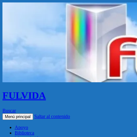
FULVIDA
Buscar
Saltar al contenido
Menú principal
Apoyo
Biblioteca