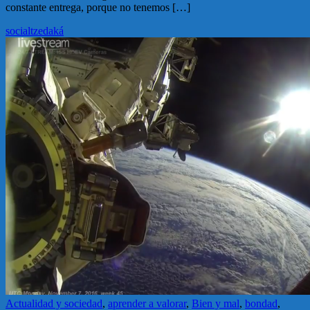
constante entrega, porque no tenemos […]
social
tzedaká
Actualidad y sociedad
,
aprender a valorar
,
Bien y mal
,
bondad
,