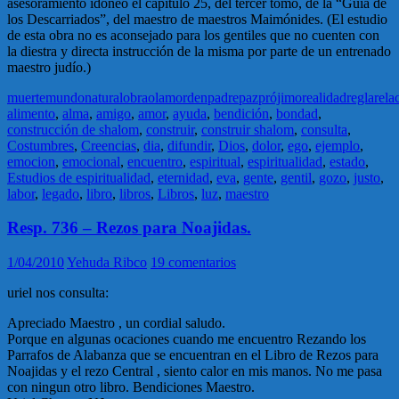
asesoramiento idóneo el capítulo 25, del tercer tomo, de la “Guía de
los Descarriados”, del maestro de maestros Maimónides. (El estudio
de esta obra no es aconsejado para los gentiles que no cuenten con
la diestra y directa instrucción de la misma por parte de un entrenado
maestro judío.)
muerte
mundo
natural
obra
olam
orden
padre
paz
prójimo
realidad
regla
rela
alimento
,
alma
,
amigo
,
amor
,
ayuda
,
bendición
,
bondad
,
construcción de shalom
,
construir
,
construir shalom
,
consulta
,
Costumbres
,
Creencias
,
dia
,
difundir
,
Dios
,
dolor
,
ego
,
ejemplo
,
emocion
,
emocional
,
encuentro
,
espiritual
,
espiritualidad
,
estado
,
Estudios de espiritualidad
,
eternidad
,
eva
,
gente
,
gentil
,
gozo
,
justo
,
labor
,
legado
,
libro
,
libros
,
Libros
,
luz
,
maestro
Resp. 736 – Rezos para Noajidas.
1/04/2010
Yehuda Ribco
19 comentarios
uriel nos consulta:
Apreciado Maestro , un cordial saludo.
Porque en algunas ocaciones cuando me encuentro Rezando los
Parrafos de Alabanza que se encuentran en el Libro de Rezos para
Noajidas y el rezo Central , siento calor en mis manos. No me pasa
con ningun otro libro. Bendiciones Maestro.