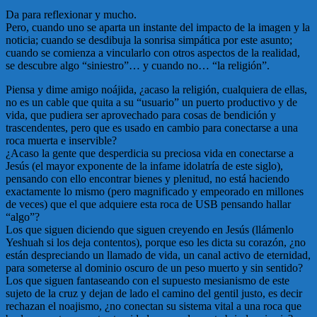
Da para reflexionar y mucho.
Pero, cuando uno se aparta un instante del impacto de la imagen y la
noticia; cuando se desdibuja la sonrisa simpática por este asunto;
cuando se comienza a vincularlo con otros aspectos de la realidad,
se descubre algo “siniestro”… y cuando no… “la religión”.
Piensa y dime amigo noájida, ¿acaso la religión, cualquiera de ellas,
no es un cable que quita a su “usuario” un puerto productivo y de
vida, que pudiera ser aprovechado para cosas de bendición y
trascendentes, pero que es usado en cambio para conectarse a una
roca muerta e inservible?
¿Acaso la gente que desperdicia su preciosa vida en conectarse a
Jesús (el mayor exponente de la infame idolatría de este siglo),
pensando con ello encontrar bienes y plenitud, no está haciendo
exactamente lo mismo (pero magnificado y empeorado en millones
de veces) que el que adquiere esta roca de USB pensando hallar
“algo”?
Los que siguen diciendo que siguen creyendo en Jesús (llámenlo
Yeshuah si los deja contentos), porque eso les dicta su corazón, ¿no
están despreciando un llamado de vida, un canal activo de eternidad,
para someterse al dominio oscuro de un peso muerto y sin sentido?
Los que siguen fantaseando con el supuesto mesianismo de este
sujeto de la cruz y dejan de lado el camino del gentil justo, es decir
rechazan el noajismo, ¿no conectan su sistema vital a una roca que