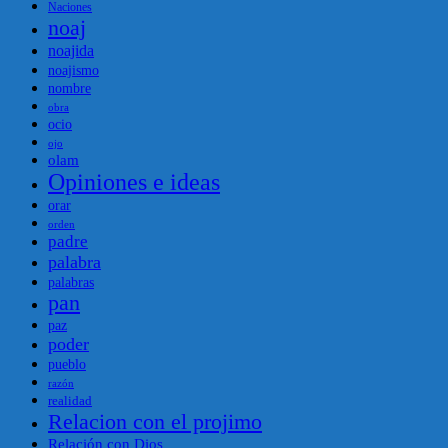
Naciones
noaj
noajida
noajismo
nombre
obra
ocio
ojo
olam
Opiniones e ideas
orar
orden
padre
palabra
palabras
pan
paz
poder
pueblo
razón
realidad
Relacion con el projimo
Relación con Dios