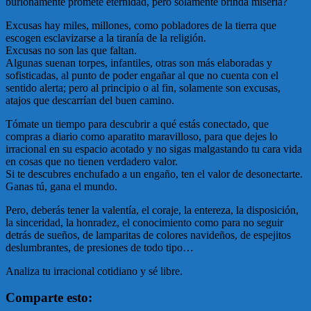
burlonamente promete eternidad, pero solamente brinda miseria?
Excusas hay miles, millones, como pobladores de la tierra que
escogen esclavizarse a la tiranía de la religión.
Excusas no son las que faltan.
Algunas suenan torpes, infantiles, otras son más elaboradas y
sofisticadas, al punto de poder engañar al que no cuenta con el
sentido alerta; pero al principio o al fin, solamente son excusas,
atajos que descarrían del buen camino.
Tómate un tiempo para descubrir a qué estás conectado, que
compras a diario como aparatito maravilloso, para que dejes lo
irracional en su espacio acotado y no sigas malgastando tu cara vida
en cosas que no tienen verdadero valor.
Si te descubres enchufado a un engaño, ten el valor de desonectarte.
Ganas tú, gana el mundo.
Pero, deberás tener la valentía, el coraje, la entereza, la disposición,
la sinceridad, la honradez, el conocimiento como para no seguir
detrás de sueños, de lamparitas de colores navideños, de espejitos
deslumbrantes, de presiones de todo tipo…
Analiza tu irracional cotidiano y sé libre.
Comparte esto: