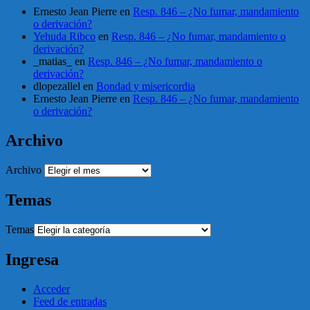
Ernesto Jean Pierre
en
Resp. 846 – ¿No fumar, mandamiento
o derivación?
Yehuda Ribco
en
Resp. 846 – ¿No fumar, mandamiento o
derivación?
_matias_
en
Resp. 846 – ¿No fumar, mandamiento o
derivación?
dlopezallel
en
Bondad y misericordia
Ernesto Jean Pierre
en
Resp. 846 – ¿No fumar, mandamiento
o derivación?
Archivo
Archivo
Temas
Temas
Ingresa
Acceder
Feed de entradas