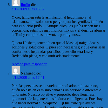
jhulio
dice:
4/12/2009 a las 16:57
Y ojo, también esta la asimilación al hedonismo y al
islamismo… no solo como peligro para los gentiles, también
para el pueblo judío… Aunque ellos, los judíos tienen más
conciendia, están los matrimonios mixtos y el dejar de abrazar
la Torá y cumplir las mitzvot… por algunos…
Quiera Hashem, tener a bien que el Mashiaj traiga ideas y
acciones y soluciones… pues son necesarias; y que estas sean
conformes e inspiradas por Dios, pues ello será Luz y
Redención plena, y construir adecuadamente…
Accede para responder
Nahuel
dice:
4/12/2009 a las 17:41
Para las personas se ha vuelto normal adorar al nazareno,
quién no este en el mismo canal es un personaje diferente e
ignorante. Nuestro objetivo y propósito debe llenar esa
ignorancia de la gente con sabiduría e inteligencia. Pues hay
que hacer normal el Noajismo….¡Que triste que aveces
seamos espectadores de tanta mentira e idolatría por parte de