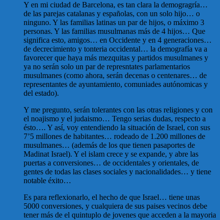
Y en mi ciudad de Barcelona, es tan clara la demogragría…
de las parejas catalanas y españolas, con un solo hijo… o
ninguno. Y las familias latinas un par de hijos, o máximo 3
personas. Y las familias musulmanas más de 4 hijos… Que
significa esto, amigos… en Occidente y en 4 generaciones…
de decrecimiento y tonteria occidental… la demografía va a
favorecer que haya más mezquitas y partidos musulmanes y
ya no serán solo un par de represntates parlamentarios
musulmanes (como ahora, serán decenas o centenares… de
representantes de ayuntamiento, comuniades autónomicas y
del estado).
Y me pregunto, serán tolerantes con las otras religiones y con
el noajismo y el judaismo… Tengo serias dudas, respecto a
ésto…. Y así, voy entendiendo la situación de Israel, con sus
7’5 millones de habitantes… rodeado de 1.200 millones de
musulmanes… (además de los que tienen pasaportes de
Madinat Israel). Y el islam crece y se expande, y abre las
puertas a conversiones… de occidentales y orientales, de
gentes de todas las clases sociales y nacionalidades… y tiene
notable éxito…
Es para reflexionarlo, el hecho de que Israel… tiene unas
5000 conversiones, y cualquiera de sus paises vecinos debe
tener más de el quintuplo de jovenes que acceden a la mayoria