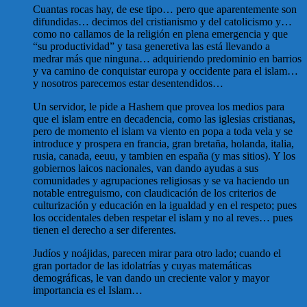
Cuantas rocas hay, de ese tipo… pero que aparentemente son
difundidas… decimos del cristianismo y del catolicismo y…
como no callamos de la religión en plena emergencia y que
“su productividad” y tasa generetiva las está llevando a
medrar más que ninguna… adquiriendo predominio en barrios
y va camino de conquistar europa y occidente para el islam…
y nosotros parecemos estar desentendidos…
Un servidor, le pide a Hashem que provea los medios para
que el islam entre en decadencia, como las iglesias cristianas,
pero de momento el islam va viento en popa a toda vela y se
introduce y prospera en francia, gran bretaña, holanda, italia,
rusia, canada, eeuu, y tambien en españa (y mas sitios). Y los
gobiernos laicos nacionales, van dando ayudas a sus
comunidades y agrupaciones religiosas y se va haciendo un
notable entreguismo, con claudicación de los criterios de
culturización y educación en la igualdad y en el respeto; pues
los occidentales deben respetar el islam y no al reves… pues
tienen el derecho a ser diferentes.
Judíos y noájidas, parecen mirar para otro lado; cuando el
gran portador de las idolatrías y cuyas matemáticas
demográficas, le van dando un creciente valor y mayor
importancia es el Islam…