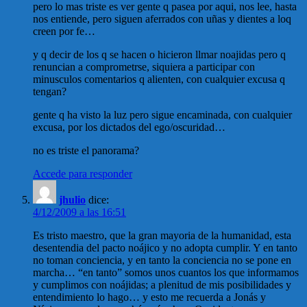
pero lo mas triste es ver gente q pasea por aqui, nos lee, hasta
nos entiende, pero siguen aferrados con uñas y dientes a loq
creen por fe…
y q decir de los q se hacen o hicieron llmar noajidas pero q
renuncian a comprometrse, siquiera a participar con
minusculos comentarios q alienten, con cualquier excusa q
tengan?
gente q ha visto la luz pero sigue encaminada, con cualquier
excusa, por los dictados del ego/oscuridad…
no es triste el panorama?
Accede para responder
jhulio
dice:
4/12/2009 a las 16:51
Es tristo maestro, que la gran mayoria de la humanidad, esta
desentendia del pacto noájico y no adopta cumplir. Y en tanto
no toman conciencia, y en tanto la conciencia no se pone en
marcha… “en tanto” somos unos cuantos los que informamos
y cumplimos con noájidas; a plenitud de mis posibilidades y
entendimiento lo hago… y esto me recuerda a Jonás y