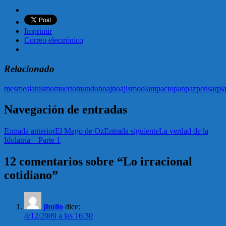
Imprimir
Correo electrónico
Relacionado
mes
mesianismo
muerto
mundo
noaj
noajismo
olam
pacto
pan
paz
pensar
pl
Navegación de entradas
Entrada anterior
El Mago de Oz
Entrada siguiente
La verdad de la
Idolatría – Parte 1
12 comentarios sobre “Lo irracional
cotidiano”
jhulio
dice:
4/12/2009 a las 16:30