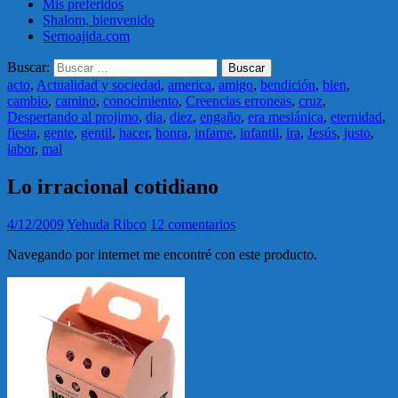
Mis preferidos
Shalom, bienvenido
Sernoajida.com
Buscar:
acto
,
Actualidad y sociedad
,
america
,
amigo
,
bendición
,
bien
,
cambio
,
camino
,
conocimiento
,
Creencias erroneas
,
cruz
,
Despertando al projimo
,
dia
,
diez
,
engaño
,
era mesiánica
,
eternidad
,
fiesta
,
gente
,
gentil
,
hacer
,
honra
,
infame
,
infantil
,
ira
,
Jesús
,
justo
,
labor
,
mal
Lo irracional cotidiano
4/12/2009
Yehuda Ribco
12 comentarios
Navegando por internet me encontré con este producto.