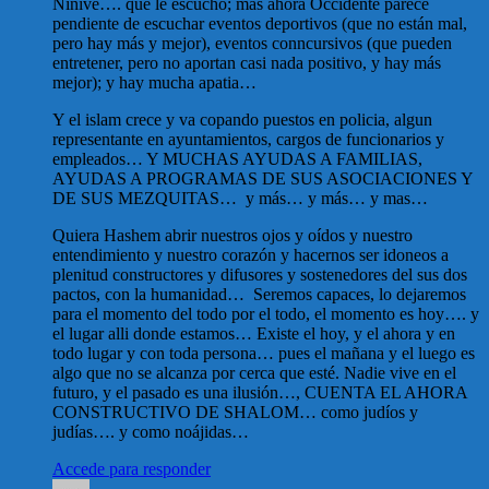
Nínive…. que le escuchó; más ahora Occidente parece
pendiente de escuchar eventos deportivos (que no están mal,
pero hay más y mejor), eventos conncursivos (que pueden
entretener, pero no aportan casi nada positivo, y hay más
mejor); y hay mucha apatia…
Y el islam crece y va copando puestos en policia, algun
representante en ayuntamientos, cargos de funcionarios y
empleados… Y MUCHAS AYUDAS A FAMILIAS,
AYUDAS A PROGRAMAS DE SUS ASOCIACIONES Y
DE SUS MEZQUITAS… y más… y más… y mas…
Quiera Hashem abrir nuestros ojos y oídos y nuestro
entendimiento y nuestro corazón y hacernos ser idoneos a
plenitud constructores y difusores y sostenedores del sus dos
pactos, con la humanidad… Seremos capaces, lo dejaremos
para el momento del todo por el todo, el momento es hoy…. y
el lugar alli donde estamos… Existe el hoy, y el ahora y en
todo lugar y con toda persona… pues el mañana y el luego es
algo que no se alcanza por cerca que esté. Nadie vive en el
futuro, y el pasado es una ilusión…, CUENTA EL AHORA
CONSTRUCTIVO DE SHALOM… como judíos y
judías…. y como noájidas…
Accede para responder