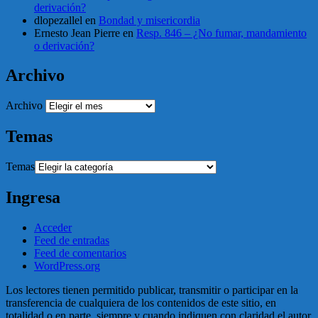
derivación?
dlopezallel
en
Bondad y misericordia
Ernesto Jean Pierre
en
Resp. 846 – ¿No fumar, mandamiento
o derivación?
Archivo
Archivo
Temas
Temas
Ingresa
Acceder
Feed de entradas
Feed de comentarios
WordPress.org
Los lectores tienen permitido publicar, transmitir o participar en la
transferencia de cualquiera de los contenidos de este sitio, en
totalidad o en parte, siempre y cuando indiquen con claridad el autor