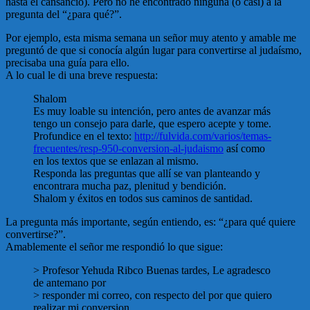
hasta el cansancio). Pero no he encontrado ninguna (o casi) a la
pregunta del “¿para qué?”.
Por ejemplo, esta misma semana un señor muy atento y amable me
preguntó de que si conocía algún lugar para convertirse al judaísmo,
precisaba una guía para ello.
A lo cual le di una breve respuesta:
Shalom
Es muy loable su intención, pero antes de avanzar más
tengo un consejo para darle, que espero acepte y tome.
Profundice en el texto:
http://fulvida.com/varios/temas-
frecuentes/resp-950-conversion-al-judaismo
así como
en los textos que se enlazan al mismo.
Responda las preguntas que allí se van planteando y
encontrara mucha paz, plenitud y bendición.
Shalom y éxitos en todos sus caminos de santidad.
La pregunta más importante, según entiendo, es: “¿para qué quiere
convertirse?”.
Amablemente el señor me respondió lo que sigue:
> Profesor Yehuda Ribco Buenas tardes, Le agradesco
de antemano por
> responder mi correo, con respecto del por que quiero
realizar mi conversion,