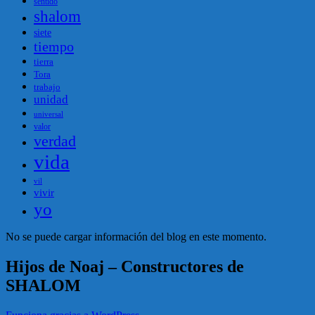
sentido
shalom
siete
tiempo
tierra
Tora
trabajo
unidad
universal
valor
verdad
vida
vil
vivir
yo
No se puede cargar información del blog en este momento.
Hijos de Noaj – Constructores de
SHALOM