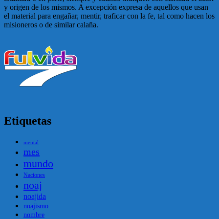
y origen de los mismos. A excepción expresa de aquellos que usan
el material para engañar, mentir, traficar con la fe, tal como hacen los
misioneros o de similar calaña.
Etiquetas
mental
mes
mundo
Naciones
noaj
noajida
noajismo
nombre