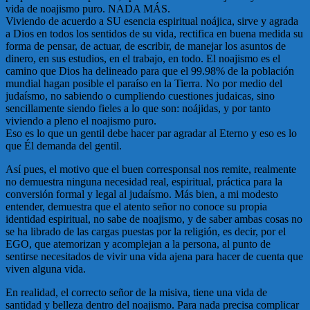
vida de noajismo puro. NADA MÁS.
Viviendo de acuerdo a SU esencia espiritual noájica, sirve y agrada
a Dios en todos los sentidos de su vida, rectifica en buena medida su
forma de pensar, de actuar, de escribir, de manejar los asuntos de
dinero, en sus estudios, en el trabajo, en todo. El noajismo es el
camino que Dios ha delineado para que el 99.98% de la población
mundial hagan posible el paraíso en la Tierra. No por medio del
judaísmo, no sabiendo o cumpliendo cuestiones judaicas, sino
sencillamente siendo fieles a lo que son: noájidas, y por tanto
viviendo a pleno el noajismo puro.
Eso es lo que un gentil debe hacer par agradar al Eterno y eso es lo
que Él demanda del gentil.
Así pues, el motivo que el buen corresponsal nos remite, realmente
no demuestra ninguna necesidad real, espiritual, práctica para la
conversión formal y legal al judaísmo. Más bien, a mi modesto
entender, demuestra que el atento señor no conoce su propia
identidad espiritual, no sabe de noajismo, y de saber ambas cosas no
se ha librado de las cargas puestas por la religión, es decir, por el
EGO, que atemorizan y acomplejan a la persona, al punto de
sentirse necesitados de vivir una vida ajena para hacer de cuenta que
viven alguna vida.
En realidad, el correcto señor de la misiva, tiene una vida de
santidad y belleza dentro del noajismo. Para nada precisa complicar