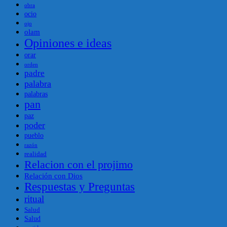
obra
ocio
ojo
olam
Opiniones e ideas
orar
orden
padre
palabra
palabras
pan
paz
poder
pueblo
razón
realidad
Relacion con el projimo
Relación con Dios
Respuestas y Preguntas
ritual
Salud
Salud