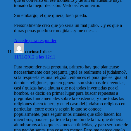
que el converso en ese momento y de ahí en adelante haya
tomado la mejor decisión. Verlo así es un error.
Sin embargo, el que quiera, bien pueda.
Personalmente creo que yo seria un mal judio… y es que a
duras penas puedo ser noajida…y me cuesta.
Accede para responder
curioso1
dice:
11/11/2012 a las 12:11
Para responder esta pregunta, primero hay que plantearse
necesariamente otra pregunta ¿qué es realmente el judaísmo?,
si la respuesta es una religión, entonces el para qué es igual al
de otras religiones, que en general son sistemas de creencias,
casi ( quizás haya alguna que no) todas inventadas por el
hombre, es decir, en primer lugar para buscar repuestas a
preguntas fundamentales sobre la existencia, y que todas las
religiones dicen tener , y en el caso del judaísmo religioso en
particular , entre otros y según lo que se conoce
popularmente, para seguir unos rituales que sólo hacen los
miembros, para ser parte de la porción de la luz que debería
alumbrarnos a los que estamos en tinieblas, y para ser parte de
una nación santa, una cosa no menor. Pero me parece que lo