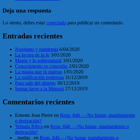
Deja una respuesta
Lo siento, debes estar
conectado
para publicar un comentario.
Entradas recientes
Noajismo y pandemia
6/04/2020
La locura de la fe
3/01/2020
Magia y lo sobrenatural
3/01/2020
Conocimiento es conexión
2/01/2020
La magia que tú quieras
1/01/2020
La nulificación poderosa
31/12/2019
Para salir del abismo
30/12/2019
Sumar luces a la Menorá
27/12/2019
Comentarios recientes
Ernesto Jean Pierre
en
Resp. 846 – ¿No fumar, mandamiento
o derivación?
Yehuda Ribco
en
Resp. 846 – ¿No fumar, mandamiento o
derivación?
_matias_
en
Resp. 846 – ¿No fumar, mandamiento o