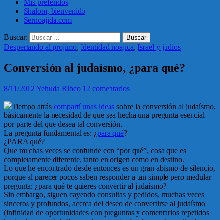
Mis preferidos
Shalom, bienvenido
Sernoajida.com
Buscar:
Despertando al projimo
,
Identidad noajica
,
Israel y judios
Conversión al judaísmo, ¿para qué?
8/11/2012
Yehuda Ribco
12 comentarios
Tiempo atrás
compartí unas ideas
sobre la conversión al judaísmo,
básicamente la necesidad de que sea hecha una pregunta esencial
por parte del que desea tal conversión.
La pregunta fundamental es: ¿
para qué
?
¿PARA qué?
Que muchas veces se confunde con “por qué”, cosa que es
completamente diferente, tanto en origen como en destino.
Lo que he encontrado desde entonces es un gran abismo de silencio,
porque al parecer pocos saben responder a tan simple pero medular
pregunta: ¿para qué te quieres convertir al judaísmo?
Sin embargo, siguen cayendo consultas y pedidos, muchas veces
sinceros y profundos, acerca del deseo de convertirse al judaísmo
(infinidad de oportunidades con preguntas y comentarios repetidos