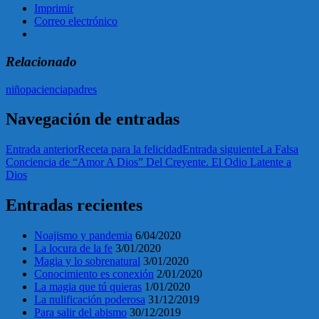
Imprimir
Correo electrónico
Relacionado
niño
paciencia
padres
Navegación de entradas
Entrada anterior
Receta para la felicidad
Entrada siguiente
La Falsa
Conciencia de “Amor A Dios” Del Creyente. El Odio Latente a
Dios
Entradas recientes
Noajismo y pandemia
6/04/2020
La locura de la fe
3/01/2020
Magia y lo sobrenatural
3/01/2020
Conocimiento es conexión
2/01/2020
La magia que tú quieras
1/01/2020
La nulificación poderosa
31/12/2019
Para salir del abismo
30/12/2019