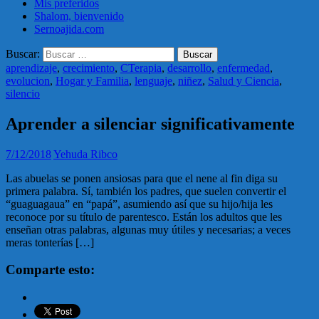
Mis preferidos
Shalom, bienvenido
Sernoajida.com
Buscar:
aprendizaje
,
crecimiento
,
CTerapia
,
desarrollo
,
enfermedad
,
evolucion
,
Hogar y Familia
,
lenguaje
,
niñez
,
Salud y Ciencia
,
silencio
Aprender a silenciar significativamente
7/12/2018
Yehuda Ribco
Las abuelas se ponen ansiosas para que el nene al fin diga su
primera palabra. Sí, también los padres, que suelen convertir el
“guaguagaua” en “papá”, asumiendo así que su hijo/hija les
reconoce por su título de parentesco. Están los adultos que les
enseñan otras palabras, algunas muy útiles y necesarias; a veces
meras tonterías […]
Comparte esto: