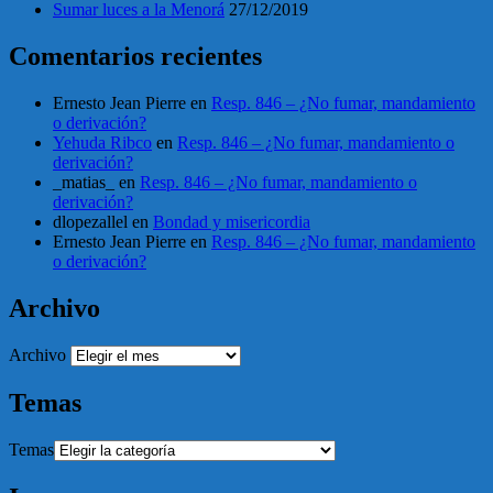
Sumar luces a la Menorá
27/12/2019
Comentarios recientes
Ernesto Jean Pierre
en
Resp. 846 – ¿No fumar, mandamiento
o derivación?
Yehuda Ribco
en
Resp. 846 – ¿No fumar, mandamiento o
derivación?
_matias_
en
Resp. 846 – ¿No fumar, mandamiento o
derivación?
dlopezallel
en
Bondad y misericordia
Ernesto Jean Pierre
en
Resp. 846 – ¿No fumar, mandamiento
o derivación?
Archivo
Archivo
Temas
Temas