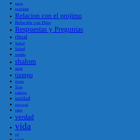
razón
realidad
Relacion con el projimo
Relación con Dios
Respuestas y Preguntas
ritual
Salud
Salud
sentido
shalom
siete
tiempo
tierra
Tora
trabajo
unidad
universal
valor
verdad
vida
vil
vivir