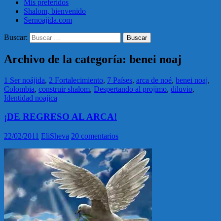
Mis preferidos
Shalom, bienvenido
Sernoajida.com
Buscar:
Archivo de la categoría: benei noaj
1 Ser noájida
,
2 Fortalecimiento
,
7 Países
,
arca de noé
,
benei noaj
,
Colombia
,
construir shalom
,
Despertando al projimo
,
diluvio
,
Identidad noajica
¡DE REGRESO AL ARCA!
22/02/2011
EliSheva
20 comentarios