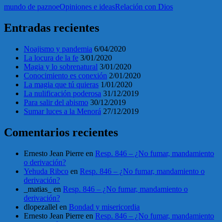
mundo de paz
noe
Opiniones e ideas
Relación con Dios
Entradas recientes
Noajismo y pandemia
6/04/2020
La locura de la fe
3/01/2020
Magia y lo sobrenatural
3/01/2020
Conocimiento es conexión
2/01/2020
La magia que tú quieras
1/01/2020
La nulificación poderosa
31/12/2019
Para salir del abismo
30/12/2019
Sumar luces a la Menorá
27/12/2019
Comentarios recientes
Ernesto Jean Pierre
en
Resp. 846 – ¿No fumar, mandamiento
o derivación?
Yehuda Ribco
en
Resp. 846 – ¿No fumar, mandamiento o
derivación?
_matias_
en
Resp. 846 – ¿No fumar, mandamiento o
derivación?
dlopezallel
en
Bondad y misericordia
Ernesto Jean Pierre
en
Resp. 846 – ¿No fumar, mandamiento