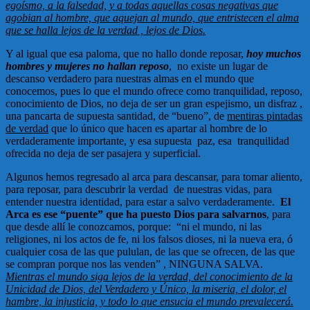
egoísmo, a la falsedad, y a todas aquellas cosas negativas que
agobian al hombre, que aquejan al mundo, que entristecen el alma
que se halla lejos de la verdad , lejos de Dios.
Y al igual que esa paloma, que no hallo donde reposar,
hoy muchos
hombres y mujeres no hallan reposo
, no existe un lugar de
descanso verdadero para nuestras almas en el mundo que
conocemos, pues lo que el mundo ofrece como tranquilidad, reposo,
conocimiento de Dios, no deja de ser un gran espejismo, un disfraz ,
una pancarta de supuesta santidad, de “bueno”, de
mentiras pintadas
de verdad
que lo único que hacen es apartar al hombre de lo
verdaderamente importante, y esa supuesta paz, esa tranquilidad
ofrecida no deja de ser pasajera y superficial.
Algunos hemos regresado al arca para descansar, para tomar aliento,
para reposar, para descubrir la verdad de nuestras vidas, para
entender nuestra identidad, para estar a salvo verdaderamente.
El
Arca es ese “puente” que ha puesto Dios para salvarnos
, para
que desde allí le conozcamos, porque: “ni el mundo, ni las
religiones, ni los actos de fe, ni los falsos dioses, ni la nueva era, ó
cualquier cosa de las que pululan, de las que se ofrecen, de las que
se compran porque nos las venden” , NINGUNA SALVA.
Mientras el mundo siga lejos de la verdad, del conocimiento de la
Unicidad de Dios, del Verdadero y Único, la miseria, el dolor, el
hambre, la injusticia, y todo lo que ensucia el mundo prevalecerá.