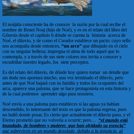
El noájida consciente ha de conocer la razón por la cual recibe el
nombre de Benei Noaj (hijo de Noé), y es en el relato del libro del
Génesis desde el capítulo 6 dónde se cuenta la historia acerca de
Noé, el diluvio, y de como el Creador establece un pacto; cuyo sello
nos acompaña desde entonces,
“un arco”
que dibujado en el cielo
con su singular belleza; impregna el alma de todo aquel que lo
contempla, y a través de sus siete colores nos invita a conocer y
escudriñar nuestro legado, los siete preceptos.
Es del relato del diluvio, de dónde hoy quiero tomar un detalle que
sin duda nos aportara mucho, una vez terminado el diluvio, pero
antes de que Noé bajará con su familia y todos los ocupantes del
arca, aparece una paloma, que se hace protagonista en esta historia y
de la cual podemos aprender algo para nosotros.
Noé envía a una paloma para estableces si las aguas ya habían
descendido, lo interesante del texto es que la paloma regresa, pues
no halló donde posar, Es cierto que actualmente el diluvio paso, y el
Eterno prometió que no volvería a ocurrir; pero…
“el mundo está
inundado, de hombres y mujeres que han olvidado su esencia”
que sobreviven en un mundo desolado, debido a la injusticia, al