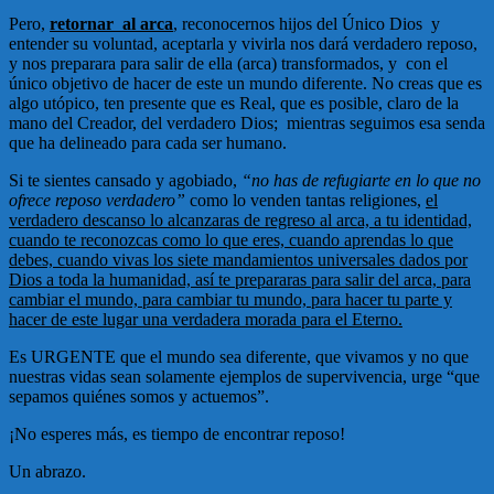
Pero,
retornar al arca
, reconocernos hijos del Único Dios y
entender su voluntad, aceptarla y vivirla nos dará verdadero reposo,
y nos preparara para salir de ella (arca) transformados, y con el
único objetivo de hacer de este un mundo diferente. No creas que es
algo utópico, ten presente que es Real, que es posible, claro de la
mano del Creador, del verdadero Dios; mientras seguimos esa senda
que ha delineado para cada ser humano.
Si te sientes cansado y agobiado,
“no has de refugiarte en lo que no
ofrece reposo verdadero”
como lo venden tantas religiones,
el
verdadero descanso lo alcanzaras de regreso al arca, a tu identidad,
cuando te reconozcas como lo que eres, cuando aprendas lo que
debes, cuando vivas los siete mandamientos universales dados por
Dios a toda la humanidad, así te prepararas para salir del arca, para
cambiar el mundo, para cambiar tu mundo, para hacer tu parte y
hacer de este lugar una verdadera morada para el Eterno.
Es URGENTE que el mundo sea diferente, que vivamos y no que
nuestras vidas sean solamente ejemplos de supervivencia, urge “que
sepamos quiénes somos y actuemos”.
¡No esperes más, es tiempo de encontrar reposo!
Un abrazo.