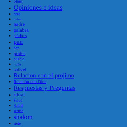
olam
Opiniones e ideas
orar
orden
padre
palabra
palabras
pan
paz
poder
pueblo
razón
realidad
Relacion con el projimo
Relación con Dios
Respuestas y Preguntas
ritual
Salud
Salud
sentido
shalom
siete