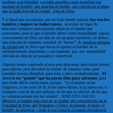
egoísmo, a la falsedad, y a todas aquellas cosas negativas que
agobian al hombre, que aquejan al mundo, que entristecen el alma
que se halla lejos de la verdad , lejos de Dios.
Y al igual que esa paloma, que no hallo donde reposar,
hoy muchos
hombres y mujeres no hallan reposo
, no existe un lugar de
descanso verdadero para nuestras almas en el mundo que
conocemos, pues lo que el mundo ofrece como tranquilidad, reposo,
conocimiento de Dios, no deja de ser un gran espejismo, un disfraz ,
una pancarta de supuesta santidad, de “bueno”, de
mentiras pintadas
de verdad
que lo único que hacen es apartar al hombre de lo
verdaderamente importante, y esa supuesta paz, esa tranquilidad
ofrecida no deja de ser pasajera y superficial.
Algunos hemos regresado al arca para descansar, para tomar aliento,
para reposar, para descubrir la verdad de nuestras vidas, para
entender nuestra identidad, para estar a salvo verdaderamente.
El
Arca es ese “puente” que ha puesto Dios para salvarnos
, para
que desde allí le conozcamos, porque: “ni el mundo, ni las
religiones, ni los actos de fe, ni los falsos dioses, ni la nueva era, ó
cualquier cosa de las que pululan, de las que se ofrecen, de las que
se compran porque nos las venden” , NINGUNA SALVA.
Mientras el mundo siga lejos de la verdad, del conocimiento de la
Unicidad de Dios, del Verdadero y Único, la miseria, el dolor, el
hambre, la injusticia, y todo lo que ensucia el mundo prevalecerá.