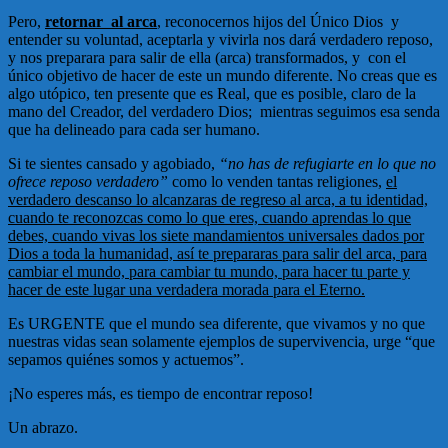
Pero,
retornar al arca
, reconocernos hijos del Único Dios y
entender su voluntad, aceptarla y vivirla nos dará verdadero reposo,
y nos preparara para salir de ella (arca) transformados, y con el
único objetivo de hacer de este un mundo diferente. No creas que es
algo utópico, ten presente que es Real, que es posible, claro de la
mano del Creador, del verdadero Dios; mientras seguimos esa senda
que ha delineado para cada ser humano.
Si te sientes cansado y agobiado,
“no has de refugiarte en lo que no
ofrece reposo verdadero”
como lo venden tantas religiones,
el
verdadero descanso lo alcanzaras de regreso al arca, a tu identidad,
cuando te reconozcas como lo que eres, cuando aprendas lo que
debes, cuando vivas los siete mandamientos universales dados por
Dios a toda la humanidad, así te prepararas para salir del arca, para
cambiar el mundo, para cambiar tu mundo, para hacer tu parte y
hacer de este lugar una verdadera morada para el Eterno.
Es URGENTE que el mundo sea diferente, que vivamos y no que
nuestras vidas sean solamente ejemplos de supervivencia, urge “que
sepamos quiénes somos y actuemos”.
¡No esperes más, es tiempo de encontrar reposo!
Un abrazo.