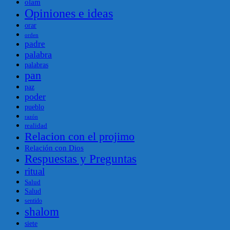
olam
Opiniones e ideas
orar
orden
padre
palabra
palabras
pan
paz
poder
pueblo
razón
realidad
Relacion con el projimo
Relación con Dios
Respuestas y Preguntas
ritual
Salud
Salud
sentido
shalom
siete