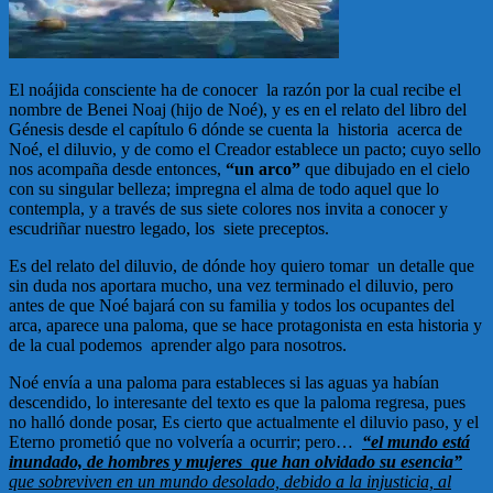
El noájida consciente ha de conocer la razón por la cual recibe el
nombre de Benei Noaj (hijo de Noé), y es en el relato del libro del
Génesis desde el capítulo 6 dónde se cuenta la historia acerca de
Noé, el diluvio, y de como el Creador establece un pacto; cuyo sello
nos acompaña desde entonces,
“un arco”
que dibujado en el cielo
con su singular belleza; impregna el alma de todo aquel que lo
contempla, y a través de sus siete colores nos invita a conocer y
escudriñar nuestro legado, los siete preceptos.
Es del relato del diluvio, de dónde hoy quiero tomar un detalle que
sin duda nos aportara mucho, una vez terminado el diluvio, pero
antes de que Noé bajará con su familia y todos los ocupantes del
arca, aparece una paloma, que se hace protagonista en esta historia y
de la cual podemos aprender algo para nosotros.
Noé envía a una paloma para estableces si las aguas ya habían
descendido, lo interesante del texto es que la paloma regresa, pues
no halló donde posar, Es cierto que actualmente el diluvio paso, y el
Eterno prometió que no volvería a ocurrir; pero…
“el mundo está
inundado, de hombres y mujeres que han olvidado su esencia”
que sobreviven en un mundo desolado, debido a la injusticia, al