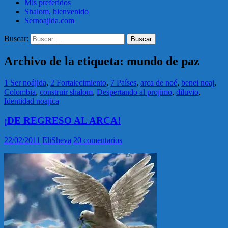
Mis preferidos
Shalom, bienvenido
Sernoajida.com
Buscar:
Archivo de la etiqueta: mundo de paz
1 Ser noájida
,
2 Fortalecimiento
,
7 Países
,
arca de noé
,
benei noaj
,
Colombia
,
construir shalom
,
Despertando al projimo
,
diluvio
,
Identidad noajica
¡DE REGRESO AL ARCA!
22/02/2011
EliSheva
20 comentarios