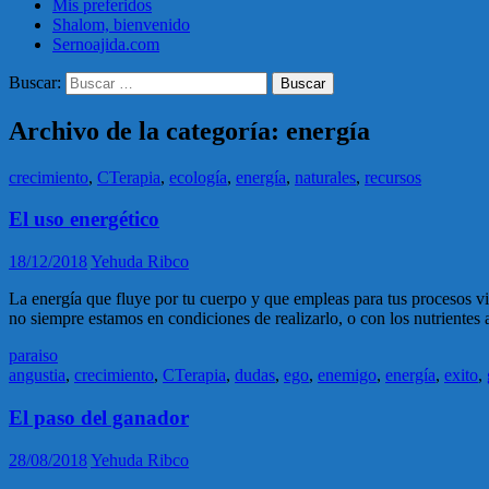
Mis preferidos
Shalom, bienvenido
Sernoajida.com
Buscar:
Archivo de la categoría: energía
crecimiento
,
CTerapia
,
ecología
,
energía
,
naturales
,
recursos
El uso energético
18/12/2018
Yehuda Ribco
La energía que fluye por tu cuerpo y que empleas para tus procesos vit
no siempre estamos en condiciones de realizarlo, o con los nutrientes
paraiso
angustia
,
crecimiento
,
CTerapia
,
dudas
,
ego
,
enemigo
,
energía
,
exito
,
El paso del ganador
28/08/2018
Yehuda Ribco