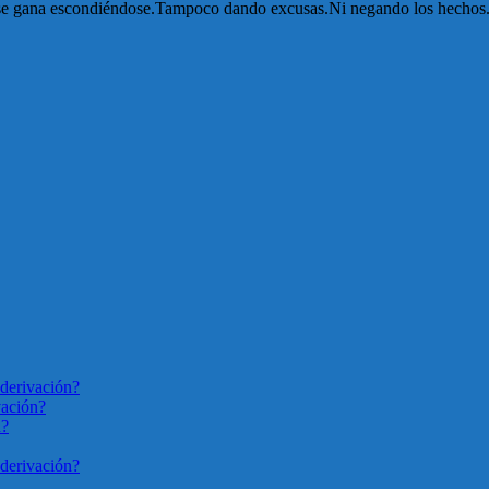
No se gana escondiéndose.Tampoco dando excusas.Ni negando los hechos.Y
derivación?
vación?
n?
derivación?