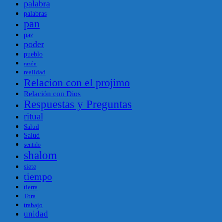
palabra
palabras
pan
paz
poder
pueblo
razón
realidad
Relacion con el projimo
Relación con Dios
Respuestas y Preguntas
ritual
Salud
Salud
sentido
shalom
siete
tiempo
tierra
Tora
trabajo
unidad