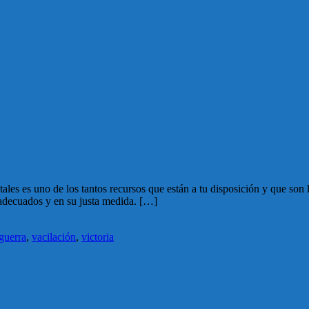
ales es uno de los tantos recursos que están a tu disposición y que son l
 adecuados y en su justa medida. […]
guerra
,
vacilación
,
victoria