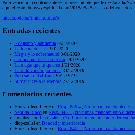
Para vencer a tu contrincante es imprescindible que le des batalla.
aquí el resto: https://yespiritual.com/2018/08/28/el-paso-del-ganador/
miedo
poder
sufrimiento
triunfo
Entradas recientes
Noajismo y pandemia
6/04/2020
La locura de la fe
3/01/2020
Magia y lo sobrenatural
3/01/2020
Conocimiento es conexión
2/01/2020
La magia que tú quieras
1/01/2020
La nulificación poderosa
31/12/2019
Para salir del abismo
30/12/2019
Sumar luces a la Menorá
27/12/2019
Comentarios recientes
Ernesto Jean Pierre
en
Resp. 846 – ¿No fumar, mandamiento o 
Yehuda Ribco
en
Resp. 846 – ¿No fumar, mandamiento o deri
_matias_
en
Resp. 846 – ¿No fumar, mandamiento o derivació
dlopezallel
en
Bondad y misericordia
Ernesto Jean Pierre
en
Resp. 846 – ¿No fumar, mandamiento o 