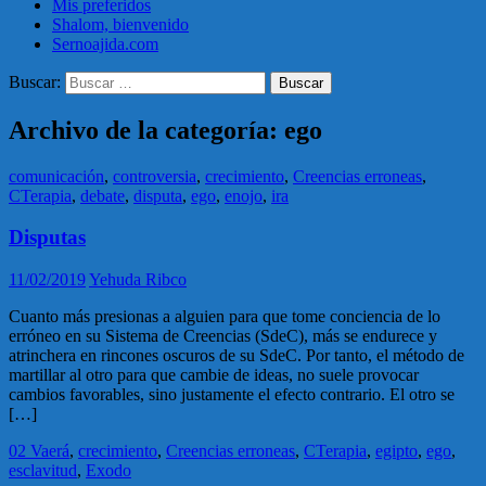
Mis preferidos
Shalom, bienvenido
Sernoajida.com
Buscar:
Archivo de la categoría: ego
comunicación
,
controversia
,
crecimiento
,
Creencias erroneas
,
CTerapia
,
debate
,
disputa
,
ego
,
enojo
,
ira
Disputas
11/02/2019
Yehuda Ribco
Cuanto más presionas a alguien para que tome conciencia de lo
erróneo en su Sistema de Creencias (SdeC), más se endurece y
atrinchera en rincones oscuros de su SdeC. Por tanto, el método de
martillar al otro para que cambie de ideas, no suele provocar
cambios favorables, sino justamente el efecto contrario. El otro se
[…]
02 Vaerá
,
crecimiento
,
Creencias erroneas
,
CTerapia
,
egipto
,
ego
,
esclavitud
,
Exodo