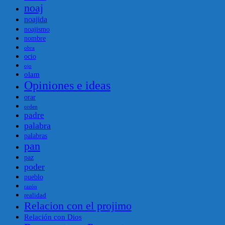
noaj
noajida
noajismo
nombre
obra
ocio
ojo
olam
Opiniones e ideas
orar
orden
padre
palabra
palabras
pan
paz
poder
pueblo
razón
realidad
Relacion con el projimo
Relación con Dios