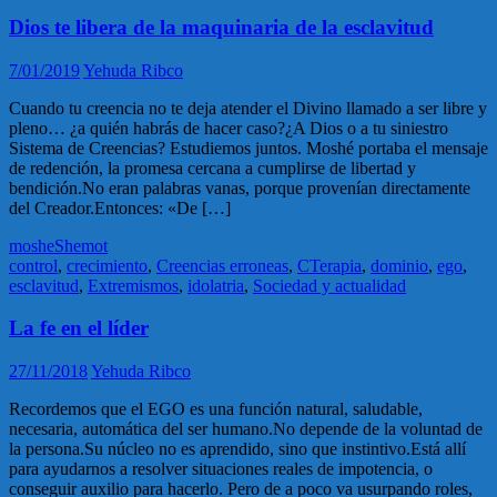
Dios te libera de la maquinaria de la esclavitud
7/01/2019
Yehuda Ribco
Cuando tu creencia no te deja atender el Divino llamado a ser libre y
pleno… ¿a quién habrás de hacer caso?¿A Dios o a tu siniestro
Sistema de Creencias? Estudiemos juntos. Moshé portaba el mensaje
de redención, la promesa cercana a cumplirse de libertad y
bendición.No eran palabras vanas, porque provenían directamente
del Creador.Entonces: «De […]
moshe
Shemot
control
,
crecimiento
,
Creencias erroneas
,
CTerapia
,
dominio
,
ego
,
esclavitud
,
Extremismos
,
idolatria
,
Sociedad y actualidad
La fe en el líder
27/11/2018
Yehuda Ribco
Recordemos que el EGO es una función natural, saludable,
necesaria, automática del ser humano.No depende de la voluntad de
la persona.Su núcleo no es aprendido, sino que instintivo.Está allí
para ayudarnos a resolver situaciones reales de impotencia, o
conseguir auxilio para hacerlo. Pero de a poco va usurpando roles,