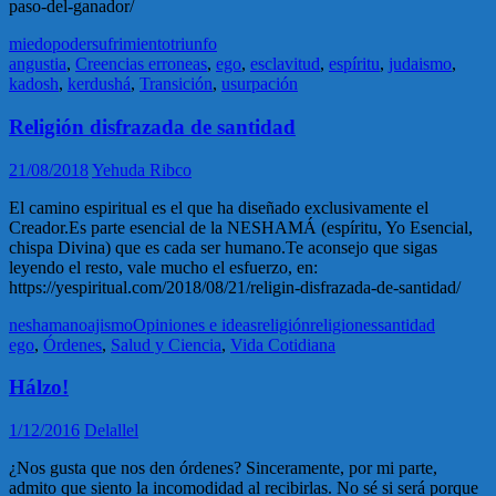
paso-del-ganador/
miedo
poder
sufrimiento
triunfo
angustia
,
Creencias erroneas
,
ego
,
esclavitud
,
espíritu
,
judaismo
,
kadosh
,
kerdushá
,
Transición
,
usurpación
Religión disfrazada de santidad
21/08/2018
Yehuda Ribco
El camino espiritual es el que ha diseñado exclusivamente el
Creador.Es parte esencial de la NESHAMÁ (espíritu, Yo Esencial,
chispa Divina) que es cada ser humano.Te aconsejo que sigas
leyendo el resto, vale mucho el esfuerzo, en:
https://yespiritual.com/2018/08/21/religin-disfrazada-de-santidad/
neshama
noajismo
Opiniones e ideas
religión
religiones
santidad
ego
,
Órdenes
,
Salud y Ciencia
,
Vida Cotidiana
Hálzo!
1/12/2016
Delallel
¿Nos gusta que nos den órdenes? Sinceramente, por mi parte,
admito que siento la incomodidad al recibirlas. No sé si será porque