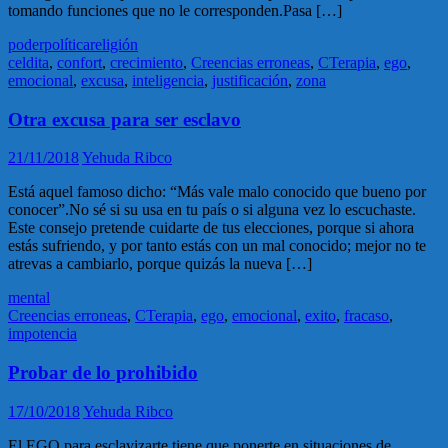
tomando funciones que no le corresponden.Pasa […]
poder
política
religión
celdita
,
confort
,
crecimiento
,
Creencias erroneas
,
CTerapia
,
ego
,
emocional
,
excusa
,
inteligencia
,
justificación
,
zona
Otra excusa para ser esclavo
21/11/2018
Yehuda Ribco
Está aquel famoso dicho: “Más vale malo conocido que bueno por
conocer”.No sé si su usa en tu país o si alguna vez lo escuchaste.
Este consejo pretende cuidarte de tus elecciones, porque si ahora
estás sufriendo, y por tanto estás con un mal conocido; mejor no te
atrevas a cambiarlo, porque quizás la nueva […]
mental
Creencias erroneas
,
CTerapia
,
ego
,
emocional
,
exito
,
fracaso
,
impotencia
Probar de lo prohibido
17/10/2018
Yehuda Ribco
El EGO para esclavizarte tiene que ponerte en situaciones de