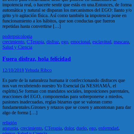
impotencia real, o hacerte sentir que estás en una.Entonces, de forma
automática y natural se disparan los mecanismos del EGO: llanto y/o
grito y/o agitación física. Así como también la impotencia pone en
funcionamiento a los hábitos, que son conductas que fueron
repetidas hasta convertirse […]
poder
psicologia
crecimiento
,
CTerapia
,
disfraz
,
ego
,
emocional
,
esclavitud
,
mascara
,
Salud y Ciencia
Fuera disfraz, hola felicidad
12/10/2018
Yehuda Ribco
Es parte de la naturaleza humana ir confeccionando disfraces que
nos van recubriendo nuestro Yo Esencial (la NESHAMÁ, el
espíritu).Se forman con mandatos sociales, imposiciones parentales,
reacciones del EGO, componendas para sobreponerse a miedos,
pasiones inadecuadas, reglas bizarras que se valoran como
fundamentales.Girones y retazos que se cosen y amontonan para dar
algo de forma […]
religión
angustia
,
crecimiento
,
CTerapia
,
dolor
,
duelo
,
ego
,
enfermdad
,
pánico
,
Salud y Ciencia