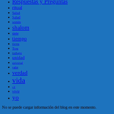
Respuestas y Preguntas
ritual
Salud
Salud
sentido
shalom
siete
tiempo
tierra
Tora
trabajo
unidad
universal
valor
verdad
vida
vil
vivir
yo
No se puede cargar información del blog en este momento.