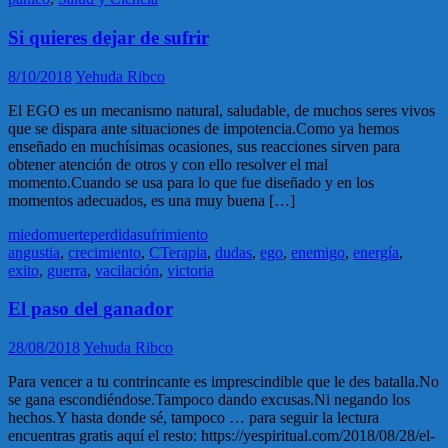
Si quieres dejar de sufrir
8/10/2018
Yehuda Ribco
El EGO es un mecanismo natural, saludable, de muchos seres vivos
que se dispara ante situaciones de impotencia.Como ya hemos
enseñado en muchísimas ocasiones, sus reacciones sirven para
obtener atención de otros y con ello resolver el mal
momento.Cuando se usa para lo que fue diseñado y en los
momentos adecuados, es una muy buena […]
miedo
muerte
perdida
sufrimiento
angustia
,
crecimiento
,
CTerapia
,
dudas
,
ego
,
enemigo
,
energía
,
exito
,
guerra
,
vacilación
,
victoria
El paso del ganador
28/08/2018
Yehuda Ribco
Para vencer a tu contrincante es imprescindible que le des batalla.No
se gana escondiéndose.Tampoco dando excusas.Ni negando los
hechos.Y hasta donde sé, tampoco … para seguir la lectura
encuentras gratis aquí el resto: https://yespiritual.com/2018/08/28/el-