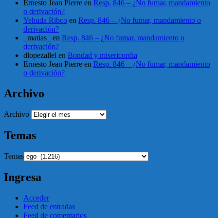
Ernesto Jean Pierre
en
Resp. 846 – ¿No fumar, mandamiento
o derivación?
Yehuda Ribco
en
Resp. 846 – ¿No fumar, mandamiento o
derivación?
_matias_
en
Resp. 846 – ¿No fumar, mandamiento o
derivación?
dlopezallel
en
Bondad y misericordia
Ernesto Jean Pierre
en
Resp. 846 – ¿No fumar, mandamiento
o derivación?
Archivo
Archivo
Temas
Temas
Ingresa
Acceder
Feed de entradas
Feed de comentarios