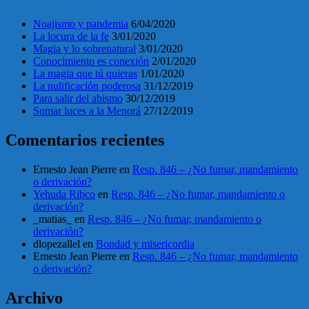
Noajismo y pandemia
6/04/2020
La locura de la fe
3/01/2020
Magia y lo sobrenatural
3/01/2020
Conocimiento es conexión
2/01/2020
La magia que tú quieras
1/01/2020
La nulificación poderosa
31/12/2019
Para salir del abismo
30/12/2019
Sumar luces a la Menorá
27/12/2019
Comentarios recientes
Ernesto Jean Pierre
en
Resp. 846 – ¿No fumar, mandamiento
o derivación?
Yehuda Ribco
en
Resp. 846 – ¿No fumar, mandamiento o
derivación?
_matias_
en
Resp. 846 – ¿No fumar, mandamiento o
derivación?
dlopezallel
en
Bondad y misericordia
Ernesto Jean Pierre
en
Resp. 846 – ¿No fumar, mandamiento
o derivación?
Archivo