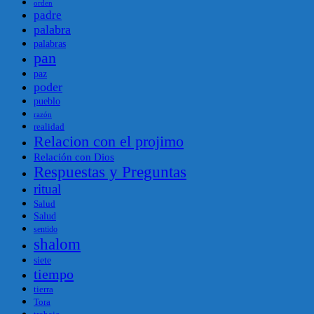
orden
padre
palabra
palabras
pan
paz
poder
pueblo
razón
realidad
Relacion con el projimo
Relación con Dios
Respuestas y Preguntas
ritual
Salud
Salud
sentido
shalom
siete
tiempo
tierra
Tora