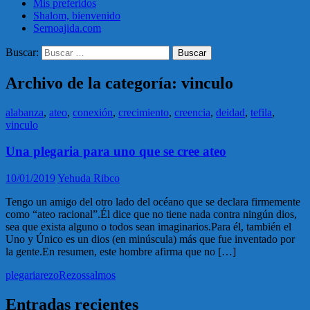
Mis preferidos
Shalom, bienvenido
Sernoajida.com
Buscar:
Archivo de la categoría: vinculo
alabanza
,
ateo
,
conexión
,
crecimiento
,
creencia
,
deidad
,
tefila
,
vinculo
Una plegaria para uno que se cree ateo
10/01/2019
Yehuda Ribco
Tengo un amigo del otro lado del océano que se declara firmemente
como “ateo racional”.Él dice que no tiene nada contra ningún dios,
sea que exista alguno o todos sean imaginarios.Para él, también el
Uno y Único es un dios (en minúscula) más que fue inventado por
la gente.En resumen, este hombre afirma que no […]
plegaria
rezo
Rezos
salmos
Entradas recientes