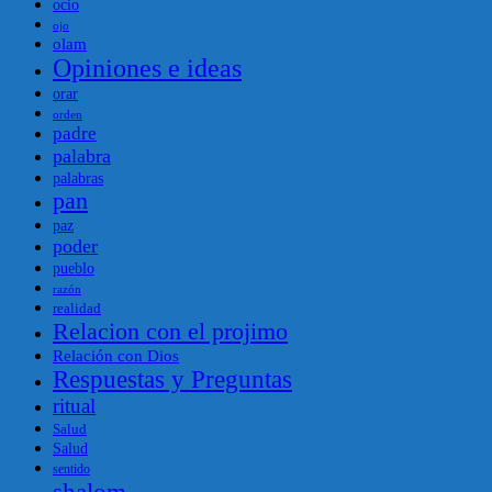
ocio
ojo
olam
Opiniones e ideas
orar
orden
padre
palabra
palabras
pan
paz
poder
pueblo
razón
realidad
Relacion con el projimo
Relación con Dios
Respuestas y Preguntas
ritual
Salud
Salud
sentido