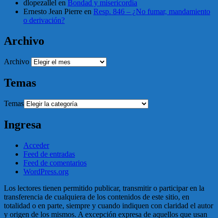
dlopezallel
en
Bondad y misericordia
Ernesto Jean Pierre
en
Resp. 846 – ¿No fumar, mandamiento
o derivación?
Archivo
Archivo
Temas
Temas
Ingresa
Acceder
Feed de entradas
Feed de comentarios
WordPress.org
Los lectores tienen permitido publicar, transmitir o participar en la
transferencia de cualquiera de los contenidos de este sitio, en
totalidad o en parte, siempre y cuando indiquen con claridad el autor
y origen de los mismos. A excepción expresa de aquellos que usan