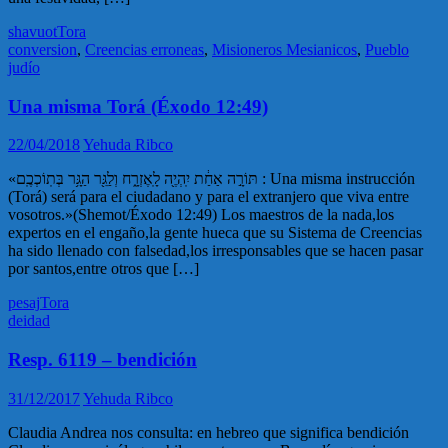
shavuot
Tora
conversion
,
Creencias erroneas
,
Misioneros Mesianicos
,
Pueblo
judío
Una misma Torá (Éxodo 12:49)
22/04/2018
Yehuda Ribco
«תּוֹרָ֣ה אַחַ֔ת יִֽהְיֶ֖ה לָֽאֶזְרָ֑ח וְלַגֵּ֖ר הַגָּ֥ר בְּתֽוֹכְכֶֽם : Una misma instrucción
(Torá) será para el ciudadano y para el extranjero que viva entre
vosotros.»(Shemot/Éxodo 12:49) Los maestros de la nada,los
expertos en el engaño,la gente hueca que su Sistema de Creencias
ha sido llenado con falsedad,los irresponsables que se hacen pasar
por santos,entre otros que […]
pesaj
Tora
deidad
Resp. 6119 – bendición
31/12/2017
Yehuda Ribco
Claudia Andrea nos consulta: en hebreo que significa bendición