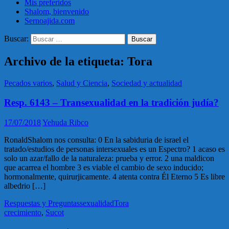
Mis preferidos
Shalom, bienvenido
Sernoajida.com
Buscar:
Archivo de la etiqueta: Tora
Pecados varios
,
Salud y Ciencia
,
Sociedad y actualidad
Resp. 6143 – Transexualidad en la tradición judía?
17/07/2018
Yehuda Ribco
RonaldShalom nos consulta: 0 En la sabiduria de israel el
tratado/estudios de personas intersexuales es un Espectro? 1 acaso es
solo un azar/fallo de la naturaleza: prueba y error. 2 una maldicon
que acarrea el hombre 3 es viable el cambio de sexo inducido;
hormonalmente, quirurjicamente. 4 atenta contra Él Eterno 5 Es libre
albedrio […]
Respuestas y Preguntas
sexualidad
Tora
crecimiento
,
Sucot