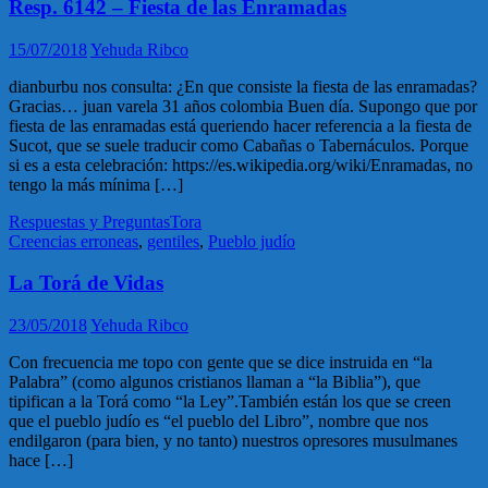
Resp. 6142 – Fiesta de las Enramadas
15/07/2018
Yehuda Ribco
dianburbu nos consulta: ¿En que consiste la fiesta de las enramadas?
Gracias… juan varela 31 años colombia Buen día. Supongo que por
fiesta de las enramadas está queriendo hacer referencia a la fiesta de
Sucot, que se suele traducir como Cabañas o Tabernáculos. Porque
si es a esta celebración: https://es.wikipedia.org/wiki/Enramadas, no
tengo la más mínima […]
Respuestas y Preguntas
Tora
Creencias erroneas
,
gentiles
,
Pueblo judío
La Torá de Vidas
23/05/2018
Yehuda Ribco
Con frecuencia me topo con gente que se dice instruida en “la
Palabra” (como algunos cristianos llaman a “la Biblia”), que
tipifican a la Torá como “la Ley”.También están los que se creen
que el pueblo judío es “el pueblo del Libro”, nombre que nos
endilgaron (para bien, y no tanto) nuestros opresores musulmanes
hace […]