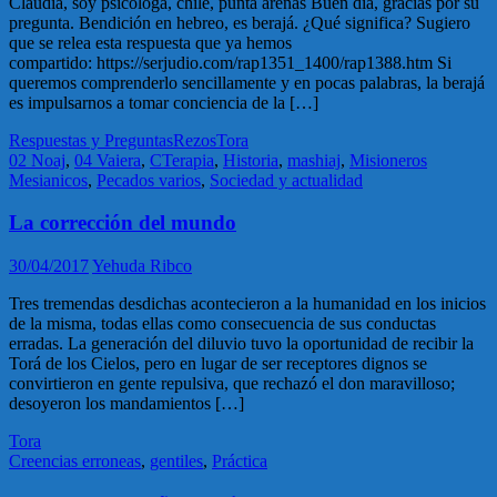
Claudia, soy psicóloga, chile, punta arenas Buen día, gracias por su
pregunta. Bendición en hebreo, es berajá. ¿Qué significa? Sugiero
que se relea esta respuesta que ya hemos
compartido: https://serjudio.com/rap1351_1400/rap1388.htm Si
queremos comprenderlo sencillamente y en pocas palabras, la berajá
es impulsarnos a tomar conciencia de la […]
Respuestas y Preguntas
Rezos
Tora
02 Noaj
,
04 Vaiera
,
CTerapia
,
Historia
,
mashiaj
,
Misioneros
Mesianicos
,
Pecados varios
,
Sociedad y actualidad
La corrección del mundo
30/04/2017
Yehuda Ribco
Tres tremendas desdichas acontecieron a la humanidad en los inicios
de la misma, todas ellas como consecuencia de sus conductas
erradas. La generación del diluvio tuvo la oportunidad de recibir la
Torá de los Cielos, pero en lugar de ser receptores dignos se
convirtieron en gente repulsiva, que rechazó el don maravilloso;
desoyeron los mandamientos […]
Tora
Creencias erroneas
,
gentiles
,
Práctica