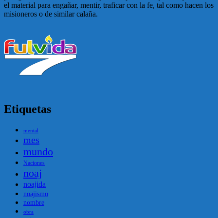
el material para engañar, mentir, traficar con la fe, tal como hacen los
misioneros o de similar calaña.
Etiquetas
mental
mes
mundo
Naciones
noaj
noajida
noajismo
nombre
obra