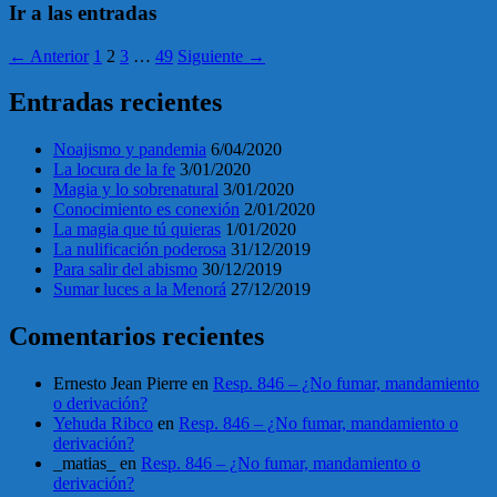
Ir a las entradas
← Anterior
1
2
3
…
49
Siguiente →
Entradas recientes
Noajismo y pandemia
6/04/2020
La locura de la fe
3/01/2020
Magia y lo sobrenatural
3/01/2020
Conocimiento es conexión
2/01/2020
La magia que tú quieras
1/01/2020
La nulificación poderosa
31/12/2019
Para salir del abismo
30/12/2019
Sumar luces a la Menorá
27/12/2019
Comentarios recientes
Ernesto Jean Pierre
en
Resp. 846 – ¿No fumar, mandamiento
o derivación?
Yehuda Ribco
en
Resp. 846 – ¿No fumar, mandamiento o
derivación?
_matias_
en
Resp. 846 – ¿No fumar, mandamiento o
derivación?