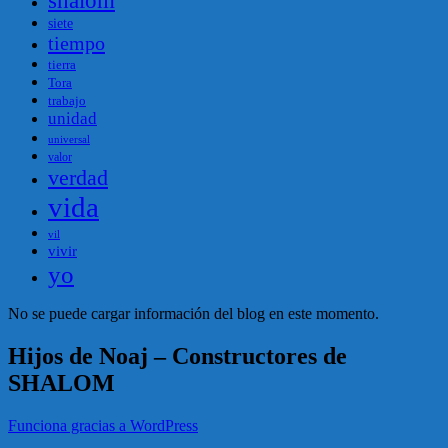
shalom
siete
tiempo
tierra
Tora
trabajo
unidad
universal
valor
verdad
vida
vil
vivir
yo
No se puede cargar información del blog en este momento.
Hijos de Noaj – Constructores de
SHALOM
Funciona gracias a WordPress