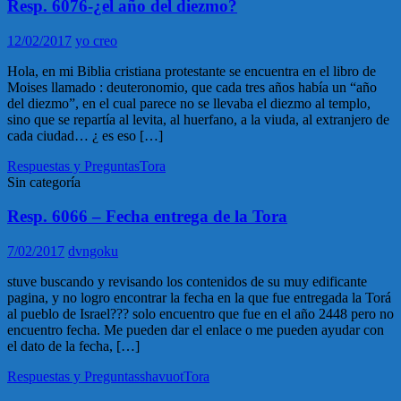
Resp. 6076-¿el año del diezmo?
12/02/2017
yo creo
Hola, en mi Biblia cristiana protestante se encuentra en el libro de
Moises llamado : deuteronomio, que cada tres años había un “año
del diezmo”, en el cual parece no se llevaba el diezmo al templo,
sino que se repartía al levita, al huerfano, a la viuda, al extranjero de
cada ciudad… ¿ es eso […]
Respuestas y Preguntas
Tora
Sin categoría
Resp. 6066 – Fecha entrega de la Tora
7/02/2017
dvngoku
stuve buscando y revisando los contenidos de su muy edificante
pagina, y no logro encontrar la fecha en la que fue entregada la Torá
al pueblo de Israel??? solo encuentro que fue en el año 2448 pero no
encuentro fecha. Me pueden dar el enlace o me pueden ayudar con
el dato de la fecha, […]
Respuestas y Preguntas
shavuot
Tora